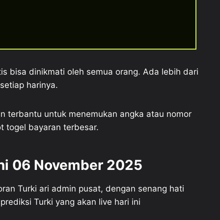
is bisa dinikmati oleh semua orang. Ada lebih dari
setiap harinya.
kan terbantu untuk menemukan angka atau nomor
 togel bayaran terbesar.
Ini 06 November 2025
ran Turki ari admin pusat, dengan senang hati
rediksi Turki yang akan live hari ini