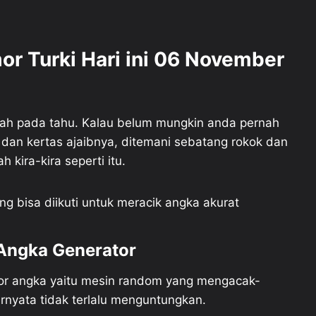
r Turki Hari ini 06 November
h pada tahu. Kalau belum mungkin anda pernah
an kertas ajaibnya, ditemani sebatang rokok dan
kira-kira seperti itu.
ng bisa diikuti untuk meracik angka akurat
Angka Generator
or angka yaitu mesin random yang mengacak-
rnyata tidak terlalu menguntungkan.