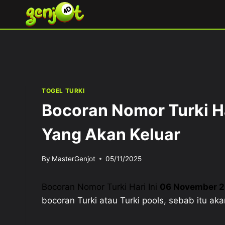
Skip
to
content
TOGEL TURKI
Bocoran Nomor Turki H
Yang Akan Keluar
By
MasterGenjot
05/11/2025
Bocoran Nomor Turki Hari Ini
06 November 
bocoran Turki atau Turki pools, sebab itu aka