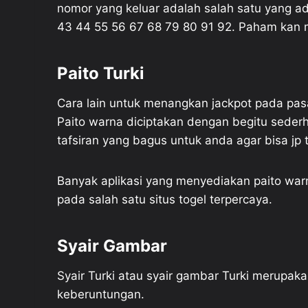
nomor yang keluar adalah salah satu yang ad
43 44 55 56 67 68 79 80 91 92. Paham kan
Paito Turki
Cara lain untuk menangkan jackpot pada pasar
Paito warna diciptakan dengan begitu sede
tafsiran yang bagus untuk anda agar bisa jp t
Banyak aplikasi yang menyediakan paito war
pada salah satu situs togel terpercaya.
Syair Gambar
Syair Turki atau syair gambar Turki merupak
keberuntungan.