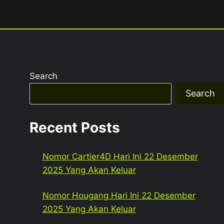
Search
Search
Recent Posts
Nomor Cartier4D Hari Ini 22 Desember
2025 Yang Akan Keluar
Nomor Hougang Hari Ini 22 Desember
2025 Yang Akan Keluar