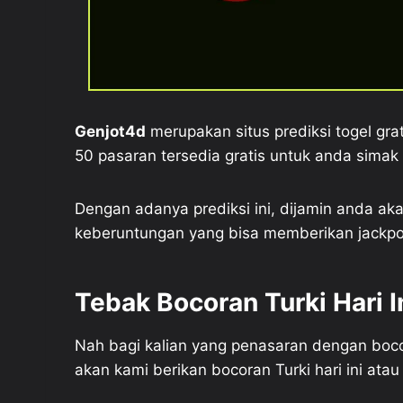
Genjot4d
merupakan situs prediksi togel grat
50 pasaran tersedia gratis untuk anda simak 
Dengan adanya prediksi ini, dijamin anda a
keberuntungan yang bisa memberikan jackpot
Tebak Bocoran Turki Hari 
Nah bagi kalian yang penasaran dengan boco
akan kami berikan bocoran Turki hari ini atau p