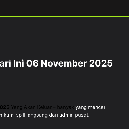
ari Ini 06 November 2025
2025
Yang Akan Keluar – banyak
yang mencari
n kami spill langsung dari admin pusat.