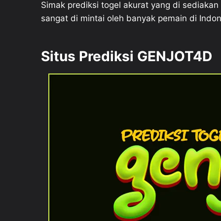
Simak prediksi togel akurat yang di sediaka
sangat di mintai oleh banyak pemain di Indon
Situs Prediksi GENJOT4D