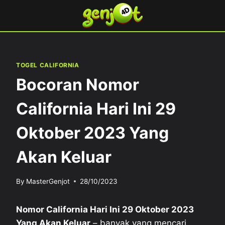
Skip
to
content
TOGEL CALIFORNIA
Bocoran Nomor
California Hari Ini 29
Oktober 2023 Yang
Akan Keluar
By
MasterGenjot
28/10/2023
Nomor California Hari Ini 29 Oktober 2023
Yang Akan Keluar
– banyak yang mencari