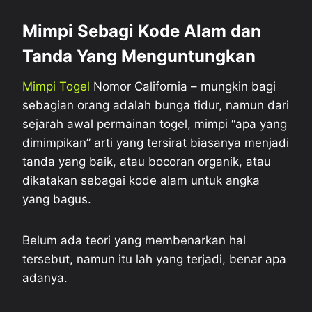
Mimpi Sebagi Kode Alam dan
Tanda Yang Menguntungkan
Mimpi Togel
Nomor California – mungkin bagi
sebagian orang adalah bunga tidur, namun dari
sejarah awal permainan togel, mimpi “apa yang
dimimpikan” arti yang tersirat biasanya menjadi
tanda yang baik, atau bocoran organik, atau
dikatakan sebagai kode alam untuk angka
yang bagus.
Belum ada teori yang membenarkan hal
tersebut, namun itu lah yang terjadi, benar apa
adanya.