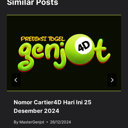
Similar Posts
Nomor Cartier4D Hari Ini 25
Desember 2024
By
MasterGenjot
26/12/2024