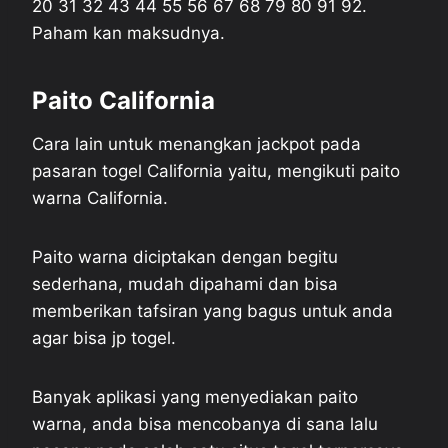
20 31 32 43 44 55 56 67 68 79 80 91 92.
Paham kan maksudnya.
Paito California
Cara lain untuk menangkan jackpot pada
pasaran togel California yaitu, mengikuti paito
warna California.
Paito warna diciptakan dengan begitu
sederhana, mudah dipahami dan bisa
memberikan tafsiran yang bagus untuk anda
agar bisa jp togel.
Banyak aplikasi yang menyediakan paito
warna, anda bisa mencobanya di sana lalu