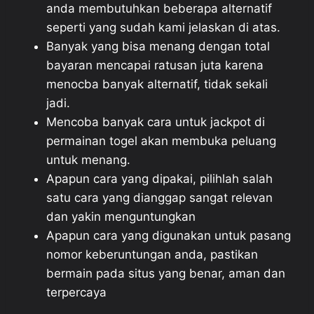
anda membutuhkan beberapa alternatif
seperti yang sudah kami jelaskan di atas.
Banyak yang bisa menang dengan total
bayaran mencapai ratusan juta karena
menocba banyak alternatif, tidak sekali
jadi.
Mencoba banyak cara untuk jackpot di
permainan togel akan membuka peluang
untuk menang.
Apapun cara yang dipakai, pilihlah salah
satu cara yang dianggap sangat relevan
dan yakin menguntungkan
Apapun cara yang digunakan untuk pasang
nomor keberuntungan anda, pastikan
bermain pada situs yang benar, aman dan
terpercaya