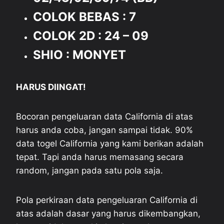
COLOK BEBAS : 7
COLOK 2D : 24 – 09
SHIO : MONYET
HARUS DIINGAT!
Bocoran pengeluaran data California di atas
harus anda coba, jangan sampai tidak. 90%
data togel California yang kami berikan adalah
tepat. Tapi anda harus memasang secara
random, jangan pada satu pola saja.
Pola perkiraan data pengeluaran California di
atas adalah dasar yang harus dikembangkan,