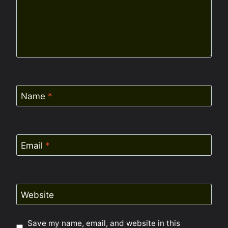
Name
*
Email
*
Website
Save my name, email, and website in this