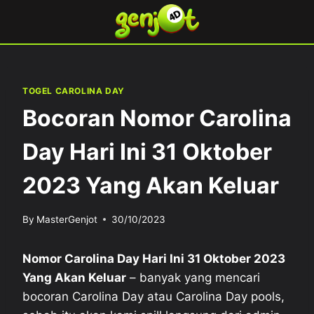
Skip
to
content
TOGEL CAROLINA DAY
Bocoran Nomor Carolina
Day Hari Ini 31 Oktober
2023 Yang Akan Keluar
By
MasterGenjot
30/10/2023
Nomor Carolina Day Hari Ini 31 Oktober 2023
Yang Akan Keluar
– banyak yang mencari
bocoran Carolina Day atau Carolina Day pools,