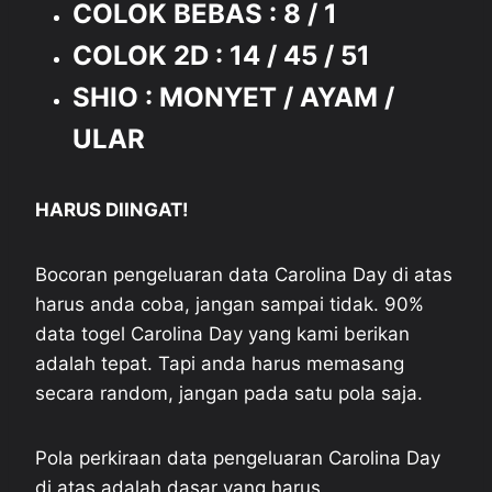
COLOK BEBAS : 8 / 1
COLOK 2D : 14 / 45 / 51
SHIO : MONYET / AYAM /
ULAR
HARUS DIINGAT!
Bocoran pengeluaran data Carolina Day di atas
harus anda coba, jangan sampai tidak. 90%
data togel Carolina Day yang kami berikan
adalah tepat. Tapi anda harus memasang
secara random, jangan pada satu pola saja.
Pola perkiraan data pengeluaran Carolina Day
di atas adalah dasar yang harus