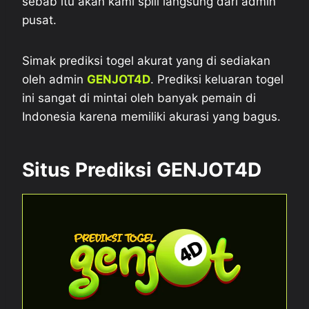
sebab itu akan kami spill langsung dari admin
pusat.
Simak prediksi togel akurat yang di sediakan
oleh admin
GENJOT4D
. Prediksi keluaran togel
ini sangat di mintai oleh banyak pemain di
Indonesia karena memiliki akurasi yang bagus.
Situs Prediksi GENJOT4D