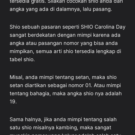
tersedia gratis. Silakan cocokan shio anda dan
angka yang ada di dalamnya, lalu pasang.
Shio sebuah pasaran seperti SHIO Carolina Day
sangat berdekatan dengan mimpi karena ada
angka atau pasangan nomor yang bisa anda
mimpikan, semua arti shio tersedia lengkap di
tabel shio.
Misal, anda mimpi tentang setan, maka shio
setan diartikan sebagai nomor 01. Atau mimpi
tentang bahagia, maka angka shio nya adalah
19.
Sama halnya, jika anda mimpi tentang salah
satu shio misalnya kambing, maka sangat