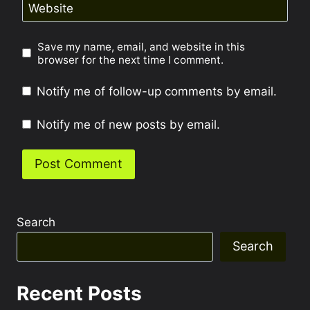
Website
Save my name, email, and website in this
browser for the next time I comment.
Notify me of follow-up comments by email.
Notify me of new posts by email.
Search
Search
Recent Posts