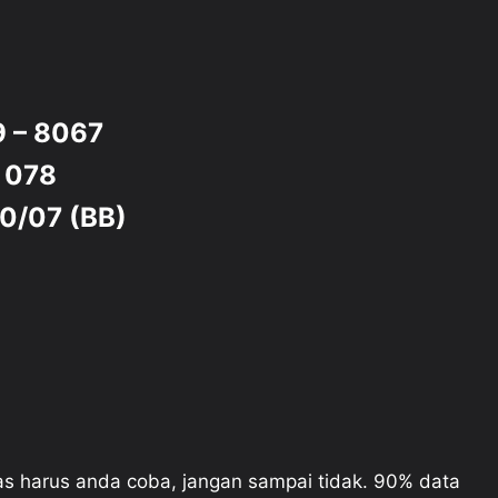
9 – 8067
 078
0/07 (BB)
as harus anda coba, jangan sampai tidak. 90% data