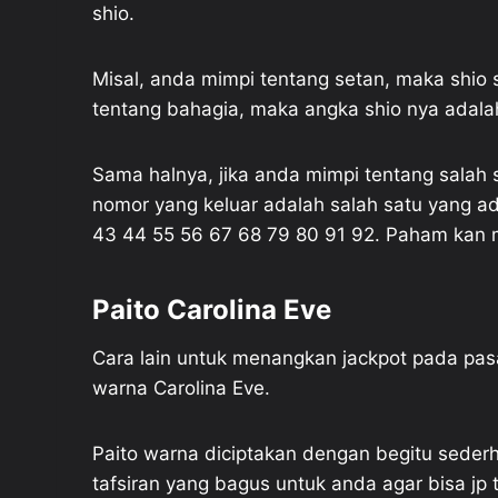
shio.
Misal, anda mimpi tentang setan, maka shio 
tentang bahagia, maka angka shio nya adala
Sama halnya, jika anda mimpi tentang salah
nomor yang keluar adalah salah satu yang ad
43 44 55 56 67 68 79 80 91 92. Paham kan
Paito Carolina Eve
Cara lain untuk menangkan jackpot pada pasar
warna Carolina Eve.
Paito warna diciptakan dengan begitu sede
tafsiran yang bagus untuk anda agar bisa jp t