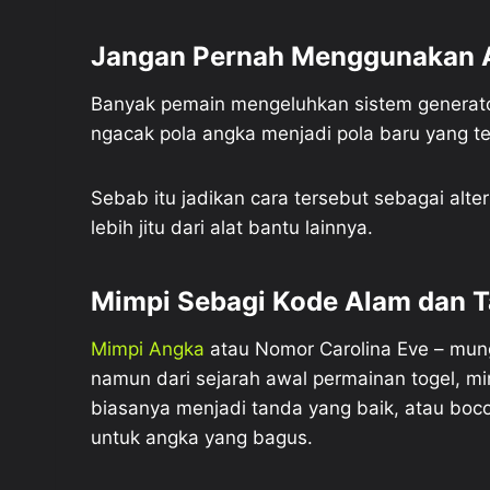
Jangan Pernah Menggunakan 
Banyak pemain mengeluhkan sistem generat
ngacak pola angka menjadi pola baru yang te
Sebab itu jadikan cara tersebut sebagai alte
lebih jitu dari alat bantu lainnya.
Mimpi Sebagi Kode Alam dan 
Mimpi Angka
atau Nomor Carolina Eve – mung
namun dari sejarah awal permainan togel, mim
biasanya menjadi tanda yang baik, atau boco
untuk angka yang bagus.