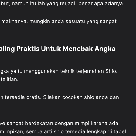
ut, namun itu lah yang terjadi, benar apa adanya.
i maknanya, mungkin anda sesuatu yang sangat
Paling Praktis Untuk Menebak Angka
ngka yaitu menggunakan teknik terjemahan Shio.
elitian.
h tersedia gratis. Silakan cocokan shio anda dan
Eve sangat berdekatan dengan mimpi karena ada
mpikan, semua arti shio tersedia lengkap di tabel