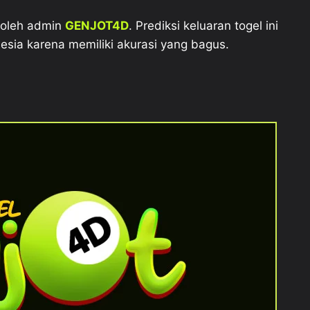
n oleh admin
GENJOT4D
. Prediksi keluaran togel ini
esia karena memiliki akurasi yang bagus.