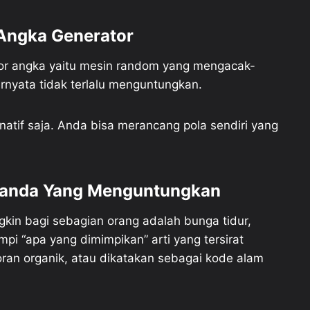
Angka Generator
or angka yaitu mesin random yang mengacak-
rnyata tidak terlalu menguntungkan.
rnatif saja. Anda bisa merancang pola sendiri yang
Tanda Yang Menguntungkan
kin bagi sebagian orang adalah bunga tidur,
pi “apa yang dimimpikan” arti yang tersirat
ran organik, atau dikatakan sebagai kode alam