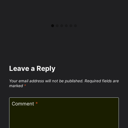
Leave a Reply
Your email address will not be published.
Required fields are
marked
*
Comment
*