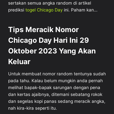
sertakan semua angka random di artikel
prediksi
togel Chicago Day
ini. Paham kan…
Tips Meracik
Nomor
Chicago Day Hari Ini 29
Oktober 2023 Yang Akan
Keluar
Untuk membuat nomor random tentunya sudah
pada tahu. Kalau belum mungkin anda pernah
melihat bapak-bapak sarungan dengan pena
dan kertas ajaibnya, ditemani sebatang rokok
dan segelas kopi panas sedang meracik angka,
nah kira-kira seperti itu.