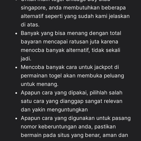
singapore, anda membutuhkan beberapa
alternatif seperti yang sudah kami jelaskan
di atas.
Banyak yang bisa menang dengan total
bayaran mencapai ratusan juta karena
menocba banyak alternatif, tidak sekali
jadi.
Mencoba banyak cara untuk jackpot di
permainan togel akan membuka peluang
untuk menang.
Apapun cara yang dipakai, pilihlah salah
satu cara yang dianggap sangat relevan
dan yakin menguntungkan
Apapun cara yang digunakan untuk pasang
nomor keberuntungan anda, pastikan
bermain pada situs yang benar, aman dan