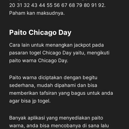
20 31 32 43 44 55 56 67 68 79 80 91 92.
Paham kan maksudnya.
Paito Chicago Day
Cara lain untuk menangkan jackpot pada
pasaran togel Chicago Day yaitu, mengikuti
paito warna Chicago Day.
Paito warna diciptakan dengan begitu
sederhana, mudah dipahami dan bisa
memberikan tafsiran yang bagus untuk anda
agar bisa jp togel.
Banyak aplikasi yang menyediakan paito
warna, anda bisa mencobanya di sana lalu