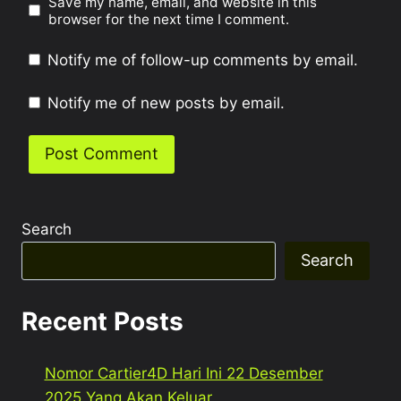
Save my name, email, and website in this
browser for the next time I comment.
Notify me of follow-up comments by email.
Notify me of new posts by email.
Search
Search
Recent Posts
Nomor Cartier4D Hari Ini 22 Desember
2025 Yang Akan Keluar