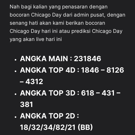
Nah bagi kalian yang penasaran dengan
bocoran Chicago Day dari admin pusat, dengan
senang hati akan kami berikan bocoran
Chicago Day hari ini atau prediksi Chicago Day
yang akan live hari ini
ANGKA MAIN : 231846
ANGKA TOP 4D : 1846 – 8126
– 4312
ANGKA TOP 3D : 618 – 431 –
381
ANGKA TOP 2D :
18/32/34/82/21 (BB)