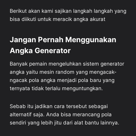
Berikut akan kami sajikan langkah langkah yang
bisa diikuti untuk meracik angka akurat
Jangan Pernah Menggunakan
Angka Generator
Banyak pemain mengeluhkan sistem generator
angka yaitu mesin random yang mengacak-
ngacak pola angka menjadi pola baru yang
ternyata tidak terlalu menguntungkan.
Sebab itu jadikan cara tersebut sebagai
alternatif saja. Anda bisa merancang pola
sendiri yang lebih jitu dari alat bantu lainnya.