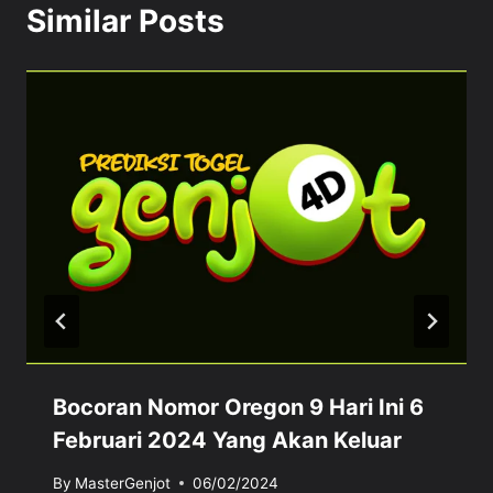
Similar Posts
Bocoran Nomor Oregon 9 Hari Ini 6
Februari 2024 Yang Akan Keluar
By
MasterGenjot
06/02/2024