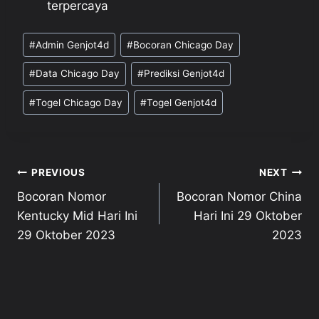
terpercaya
Post
#
Admin Genjot4d
#
Bocoran Chicago Day
Tags:
#
Data Chicago Day
#
Prediksi Genjot4d
#
Togel Chicago Day
#
Togel Genjot4d
Post
PREVIOUS
NEXT
Bocoran Nomor
Bocoran Nomor China
navigation
Kentucky Mid Hari Ini
Hari Ini 29 Oktober
29 Oktober 2023
2023