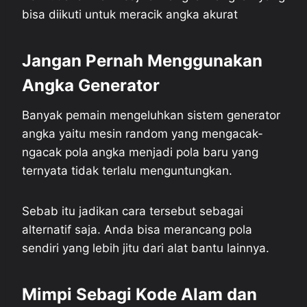
bisa diikuti untuk meracik angka akurat
Jangan Pernah Menggunakan
Angka Generator
Banyak pemain mengeluhkan sistem generator
angka yaitu mesin random yang mengacak-
ngacak pola angka menjadi pola baru yang
ternyata tidak terlalu menguntungkan.
Sebab itu jadikan cara tersebut sebagai
alternatif saja. Anda bisa merancang pola
sendiri yang lebih jitu dari alat bantu lainnya.
Mimpi Sebagi Kode Alam dan