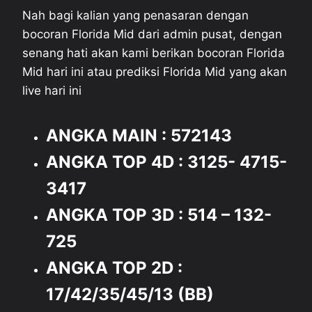
Nah bagi kalian yang penasaran dengan
bocoran Florida Mid dari admin pusat, dengan
senang hati akan kami berikan bocoran Florida
Mid hari ini atau prediksi Florida Mid yang akan
live hari ini
ANGKA MAIN : 572143
ANGKA TOP 4D : 3125- 4715-
3417
ANGKA TOP 3D : 514 – 132-
725
ANGKA TOP 2D :
17/42/35/45/13 (BB)