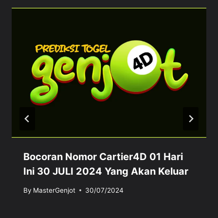
Bocoran Nomor Cartier4D 01 Hari
Ini 30 JULI 2024 Yang Akan Keluar
By
MasterGenjot
30/07/2024