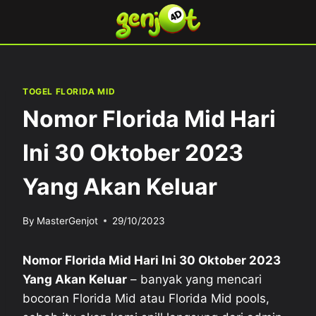
Skip
to
content
TOGEL FLORIDA MID
Nomor Florida Mid Hari
Ini 30 Oktober 2023
Yang Akan Keluar
By
MasterGenjot
29/10/2023
Nomor Florida Mid Hari Ini 30 Oktober 2023
Yang Akan Keluar
– banyak yang mencari
bocoran Florida Mid atau Florida Mid pools,