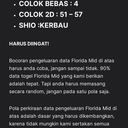
COLOK BEBAS : 4
COLOK 2D : 51 – 57
SHIO :KERBAU
HARUS DIINGAT!
Bocoran pengeluaran data Florida Mid di atas
harus anda coba, jangan sampai tidak. 90%
data togel Florida Mid yang kami berikan
adalah tepat. Tapi anda harus memasang
secara random, jangan pada satu pola saja.
Pola perkiraan data pengeluaran Florida Mid di
atas adalah dasar yang harus dikembangkan,
karena tidak mungkin kami sertakan semua