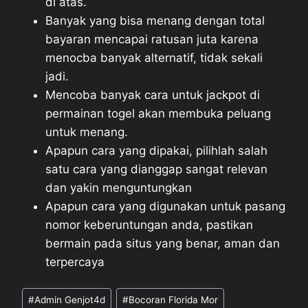
di atas.
Banyak yang bisa menang dengan total
bayaran mencapai ratusan juta karena
menocba banyak alternatif, tidak sekali
jadi.
Mencoba banyak cara untuk jackpot di
permainan togel akan membuka peluang
untuk menang.
Apapun cara yang dipakai, pilihlah salah
satu cara yang dianggap sangat relevan
dan yakin menguntungkan
Apapun cara yang digunakan untuk pasang
nomor keberuntungan anda, pastikan
bermain pada situs yang benar, aman dan
terpercaya
Post
#
Admin Genjot4d
#
Bocoran Florida Mor