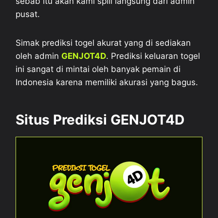
sebab itu akan kami spill langsung dari admin
pusat.
Simak prediksi togel akurat yang di sediakan
oleh admin
GENJOT4D
. Prediksi keluaran togel
ini sangat di mintai oleh banyak pemain di
Indonesia karena memiliki akurasi yang bagus.
Situs Prediksi GENJOT4D