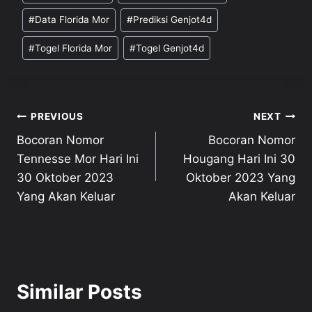
Tags:
#
Data Florida Mor
#
Prediksi Genjot4d
#
Togel Florida Mor
#
Togel Genjot4d
Post
PREVIOUS
NEXT
Bocoran Nomor
Bocoran Nomor
navigation
Tennesse Mor Hari Ini
Hougang Hari Ini 30
30 Oktober 2023
Oktober 2023 Yang
Yang Akan Keluar
Akan Keluar
Similar Posts