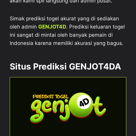
akan kami spil langsung dari admin pusat.
Simak prediksi togel akurat yang di sediakan
oleh admin
GENJOT4D
. Prediksi keluaran togel
ini sangat di mintai oleh banyak pemain di
Indonesia karena memiliki akurasi yang bagus.
Situs Prediksi GENJOT4DA