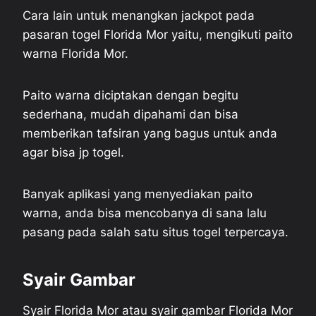
Cara lain untuk menangkan jackpot pada
pasaran togel Florida Mor yaitu, mengikuti paito
warna Florida Mor.
Paito warna diciptakan dengan begitu
sederhana, mudah dipahami dan bisa
memberikan tafsiran yang bagus untuk anda
agar bisa jp togel.
Banyak aplikasi yang menyediakan paito
warna, anda bisa mencobanya di sana lalu
pasang pada salah satu situs togel terpercaya.
Syair Gambar
Syair Florida Mor atau syair gambar Florida Mor