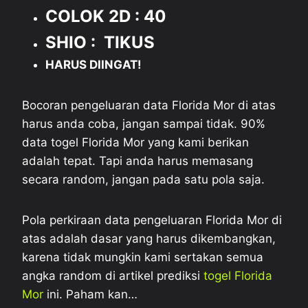
COLOK 2D : 40
SHIO : TIKUS
HARUS DIINGAT!
Bocoran pengeluaran data Florida Mor di atas
harus anda coba, jangan sampai tidak. 90%
data togel Florida Mor yang kami berikan
adalah tepat. Tapi anda harus memasang
secara random, jangan pada satu pola saja.
Pola perkiraan data pengeluaran Florida Mor di
atas adalah dasar yang harus dikembangkan,
karena tidak mungkin kami sertakan semua
angka random di artikel prediksi
togel Florida
Mor
ini. Paham kan…