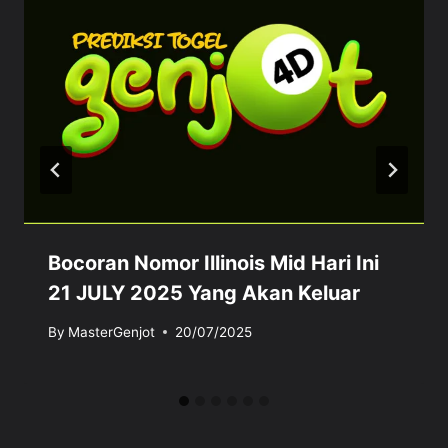
Bocoran Nomor Illinois Mid Hari Ini
21 JULY 2025 Yang Akan Keluar
By
MasterGenjot
20/07/2025