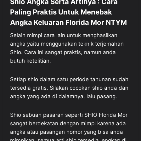
Shio Angka Serta Artinya : Cara
Paling Praktis Untuk Menebak
Angka Keluaran Florida Mor NTYM
Selain mimpi cara lain untuk menghasilkan
angka yaitu menggunakan teknik terjemahan
Shio. Cara ini sangat praktis, namun anda
butuh ketelitian.
Setiap shio dalam satu periode tahunan sudah
tersedia gratis. Silakan cocokan shio anda dan
angka yang ada di dalamnya, lalu pasang.
Shio sebuah pasaran seperti SHIO Florida Mor
sangat berdekatan dengan mimpi karena ada
angka atau pasangan nomor yang bisa anda
mimpikan, semua arti shio tersedia lengkap di