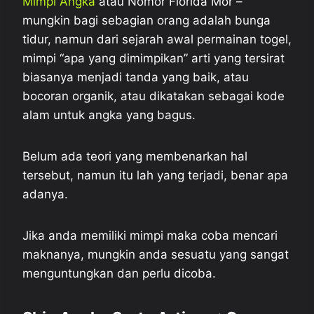
Mimpi Angka
atau Nomor Florida Mor –
mungkin bagi sebagian orang adalah bunga
tidur, namun dari sejarah awal permainan togel,
mimpi “apa yang dimimpikan” arti yang tersirat
biasanya menjadi tanda yang baik, atau
bocoran organik, atau dikatakan sebagai kode
alam untuk angka yang bagus.
Belum ada teori yang membenarkan hal
tersebut, namun itu lah yang terjadi, benar apa
adanya.
Jika anda memiliki mimpi maka coba mencari
maknanya, mungkin anda sesuatu yang sangat
menguntungkan dan perlu dicoba.