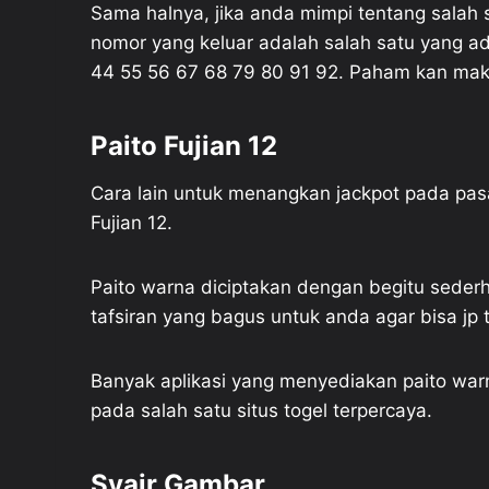
Sama halnya, jika anda mimpi tentang salah
nomor yang keluar adalah salah satu yang ada
44 55 56 67 68 79 80 91 92. Paham kan ma
Paito Fujian 12
Cara lain untuk menangkan jackpot pada pasar
Fujian 12.
Paito warna diciptakan dengan begitu sede
tafsiran yang bagus untuk anda agar bisa jp t
Banyak aplikasi yang menyediakan paito war
pada salah satu situs togel terpercaya.
Syair Gambar