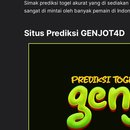
Simak prediksi togel akurat yang di sediaka
sangat di mintai oleh banyak pemain di Indon
Situs Prediksi GENJOT4D