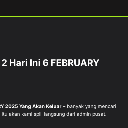
2 Hari Ini 6 FEBRUARY
r
ARY 2025 Yang Akan Keluar
– banyak yang mencari
 itu akan kami spill langsung dari admin pusat.