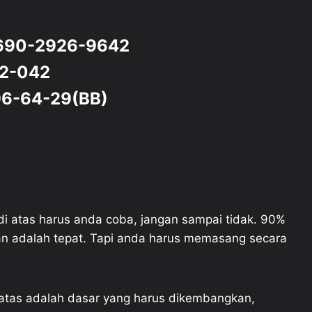
690-2926-9642
62-042
6-64-29(BB)
di atas harus anda coba, jangan sampai tidak. 90%
kan adalah tepat. Tapi anda harus memasang secara
i atas adalah dasar yang harus dikembangkan,