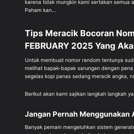
karena tidak mungkin kami sertakan semua a
Paham kan…
Tips Meracik Bocoran
Nomo
FEBRUARY 2025 Yang Ak
Untuk membuat nomor random tentunya suda
melihat bapak-bapak sarungan dengan pena d
segelas kopi panas sedang meracik angka, nah 
Berikut akan kami sajikan langkah langkah ya
Jangan Pernah Menggunakan 
Banyak pemain mengeluhkan sistem generat