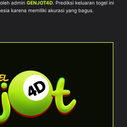
n oleh admin
GENJOT4D
. Prediksi keluaran togel ini
esia karena memiliki akurasi yang bagus.