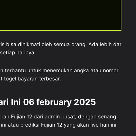
is bisa dinikmati oleh semua orang. Ada lebih dari
setiap harinya.
kan terbantu untuk menemukan angka atau nomor
 togel bayaran terbesar.
ri Ini 06 february
2025
ran Fujian 12 dari admin pusat, dengan senang
ni atau prediksi Fujian 12 yang akan live hari ini