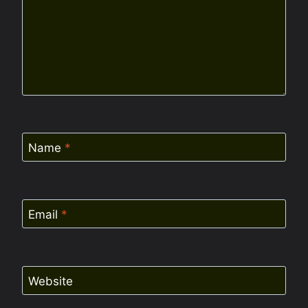
Name
*
Email
*
Website