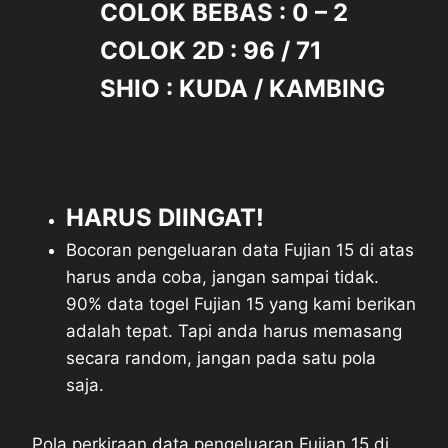
COLOK BEBAS : 0 – 2
COLOK 2D : 96 / 71
SHIO : KUDA / KAMBING
HARUS DIINGAT!
Bocoran pengeluaran data Fujian 15 di atas
harus anda coba, jangan sampai tidak.
90% data togel Fujian 15 yang kami berikan
adalah tepat. Tapi anda harus memasang
secara random, jangan pada satu pola
saja.
Pola perkiraan data pengeluaran Fujian 15 di