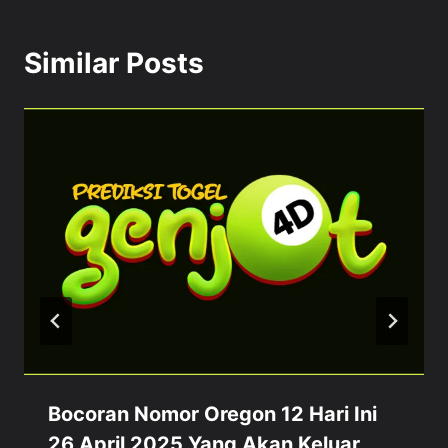
Similar Posts
Bocoran Nomor Oregon 12 Hari Ini
26 April 2025 Yang Akan Keluar