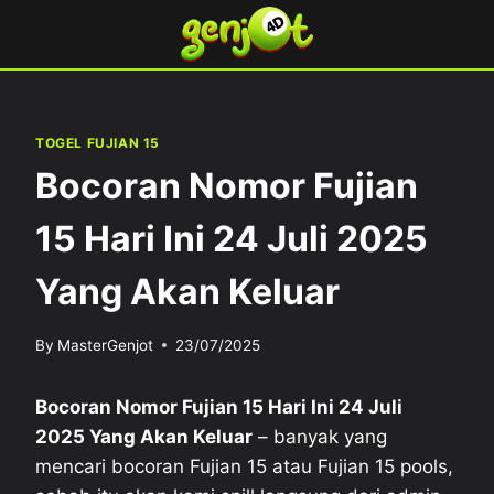
Skip
to
content
TOGEL FUJIAN 15
Bocoran Nomor Fujian
15 Hari Ini 24 Juli 2025
Yang Akan Keluar
By
MasterGenjot
23/07/2025
Bocoran Nomor Fujian 15 Hari Ini 24 Juli
2025 Yang Akan Keluar
– banyak yang
mencari bocoran Fujian 15 atau Fujian 15 pools,