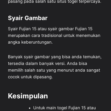
pasang pada salah satu situs togel terpercaya.
Syair Gambar
Syair Fujian 15 atau syair gambar Fujian 15
merupakan cara tradisional untuk menemukan
angka keberuntungan.
Banyak syair gambar yang bisa anda temukan,
tersedia dalam banyak versi. Anda bisa
memilih salah satu yang menurut anda sangat
cocok untuk dipasang.
Kesimpulan
Untuk main togel Fujian 15 atau