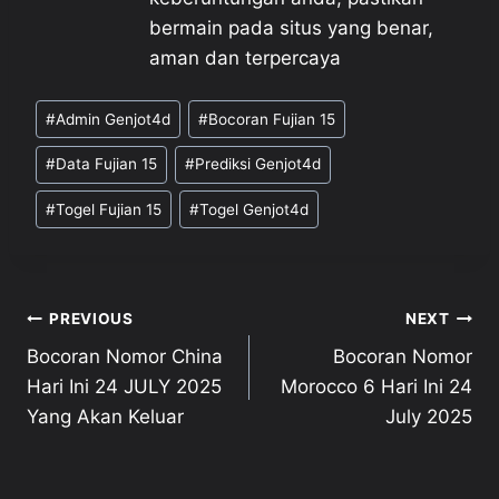
bermain pada situs yang benar,
aman dan terpercaya
Post
#
Admin Genjot4d
#
Bocoran Fujian 15
Tags:
#
Data Fujian 15
#
Prediksi Genjot4d
#
Togel Fujian 15
#
Togel Genjot4d
Post
PREVIOUS
NEXT
Bocoran Nomor China
Bocoran Nomor
navigation
Hari Ini 24 JULY 2025
Morocco 6 Hari Ini 24
Yang Akan Keluar
July 2025