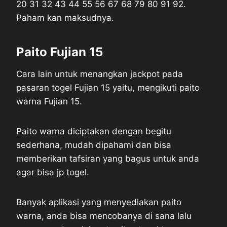
20 31 32 43 44 55 56 67 68 79 80 91 92.
Paham kan maksudnya.
Paito Fujian 15
Cara lain untuk menangkan jackpot pada
pasaran togel Fujian 15 yaitu, mengikuti paito
warna Fujian 15.
Paito warna diciptakan dengan begitu
sederhana, mudah dipahami dan bisa
memberikan tafsiran yang bagus untuk anda
agar bisa jp togel.
Banyak aplikasi yang menyediakan paito
warna, anda bisa mencobanya di sana lalu