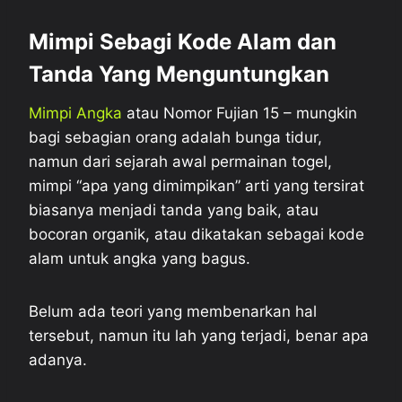
Mimpi Sebagi Kode Alam dan
Tanda Yang Menguntungkan
Mimpi Angka
atau Nomor Fujian 15 – mungkin
bagi sebagian orang adalah bunga tidur,
namun dari sejarah awal permainan togel,
mimpi “apa yang dimimpikan” arti yang tersirat
biasanya menjadi tanda yang baik, atau
bocoran organik, atau dikatakan sebagai kode
alam untuk angka yang bagus.
Belum ada teori yang membenarkan hal
tersebut, namun itu lah yang terjadi, benar apa
adanya.