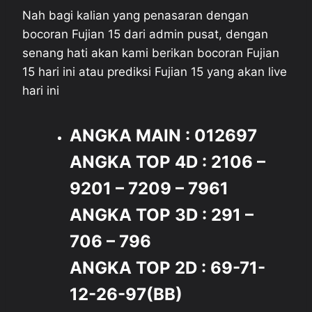
Nah bagi kalian yang penasaran dengan
bocoran Fujian 15 dari admin pusat, dengan
senang hati akan kami berikan bocoran Fujian
15 hari ini atau prediksi Fujian 15 yang akan live
hari ini
ANGKA MAIN : 012697
ANGKA TOP 4D : 2106 –
9201 – 7209 – 7961
ANGKA TOP 3D : 291 –
706 – 796
ANGKA TOP 2D : 69-71-
12-26-97(BB)