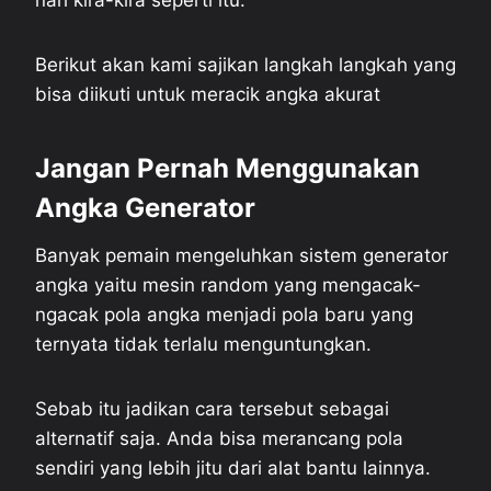
nah kira-kira seperti itu.
Berikut akan kami sajikan langkah langkah yang
bisa diikuti untuk meracik angka akurat
Jangan Pernah Menggunakan
Angka Generator
Banyak pemain mengeluhkan sistem generator
angka yaitu mesin random yang mengacak-
ngacak pola angka menjadi pola baru yang
ternyata tidak terlalu menguntungkan.
Sebab itu jadikan cara tersebut sebagai
alternatif saja. Anda bisa merancang pola
sendiri yang lebih jitu dari alat bantu lainnya.