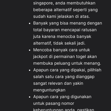
singapore, anda membutuhkan
beberapa alternatif seperti yang
sudah kami jelaskan di atas.
Banyak yang bisa menang dengan
total bayaran mencapai ratusan
juta karena menocba banyak
alternatif, tidak sekali jadi.
Mencoba banyak cara untuk
jackpot di permainan togel akan
membuka peluang untuk menang.
Apapun cara yang dipakai, pilihlah
salah satu cara yang dianggap
sangat relevan dan yakin
menguntungkan
Apapun cara yang digunakan
untuk pasang nomor
keberuntungan anda, pastikan