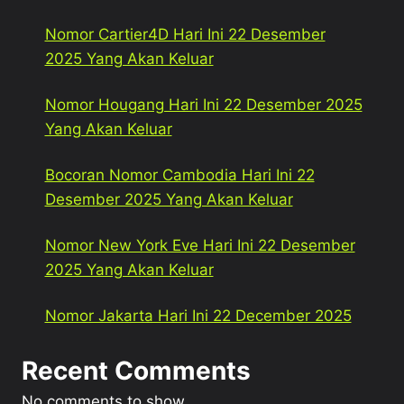
Nomor Cartier4D Hari Ini 22 Desember
2025 Yang Akan Keluar
Nomor Hougang Hari Ini 22 Desember 2025
Yang Akan Keluar
Bocoran Nomor Cambodia Hari Ini 22
Desember 2025 Yang Akan Keluar
Nomor New York Eve Hari Ini 22 Desember
2025 Yang Akan Keluar
Nomor Jakarta Hari Ini 22 December 2025
Recent Comments
No comments to show.