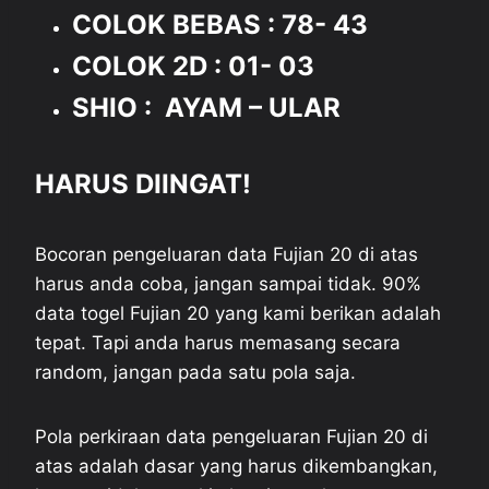
COLOK BEBAS : 78- 43
COLOK 2D : 01- 03
SHIO : AYAM – ULAR
HARUS DIINGAT!
Bocoran pengeluaran data Fujian 20 di atas
harus anda coba, jangan sampai tidak. 90%
data togel Fujian 20 yang kami berikan adalah
tepat. Tapi anda harus memasang secara
random, jangan pada satu pola saja.
Pola perkiraan data pengeluaran Fujian 20 di
atas adalah dasar yang harus dikembangkan,