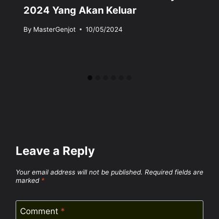
2024 Yang Akan Keluar
By
MasterGenjot
10/05/2024
Leave a Reply
Your email address will not be published.
Required fields are
marked
*
Comment
*