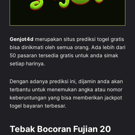
Genjot4d
merupakan situs prediksi togel gratis
bisa dinikmati oleh semua orang. Ada lebih dari
50 pasaran tersedia gratis untuk anda simak
setiap harinya.
Dengan adanya prediksi ini, dijamin anda akan
terbantu untuk menemukan angka atau nomor
keberuntungan yang bisa memberikan jackpot
togel bayaran terbesar.
Tebak Bocoran Fujian 20