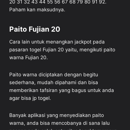
20 31 32 43 44 55 56 67 68 79 80 91 92.
Paham kan maksudnya.
Paito Fujian 20
Cara lain untuk menangkan jackpot pada
pasaran togel Fujian 20 yaitu, mengikuti paito
warna Fujian 20.
Paito warna diciptakan dengan begitu
sederhana, mudah dipahami dan bisa
memberikan tafsiran yang bagus untuk anda
agar bisa jp togel.
Banyak aplikasi yang menyediakan paito
warna, anda bisa mencobanya di sana lalu