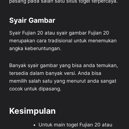
pasang pada salah satu situs togel terpercaya.
Syair Gambar
Syair Fujian 20 atau syair gambar Fujian 20
merupakan cara tradisional untuk menemukan
angka keberuntungan.
Banyak syair gambar yang bisa anda temukan,
tersedia dalam banyak versi. Anda bisa
memilih salah satu yang menurut anda sangat
cocok untuk dipasang.
Kesimpulan
Untuk main togel Fujian 20 atau