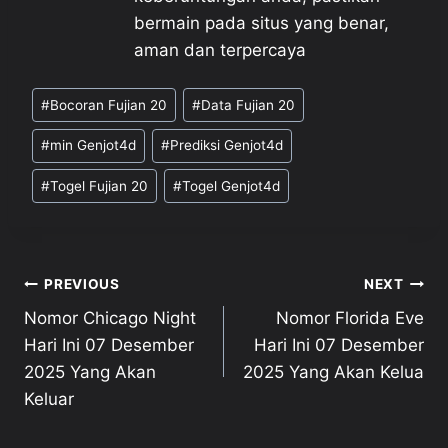
bermain pada situs yang benar,
aman dan terpercaya
Post
#
Bocoran Fujian 20
#
Data Fujian 20
Tags:
#
min Genjot4d
#
Prediksi Genjot4d
#
Togel Fujian 20
#
Togel Genjot4d
Post
PREVIOUS
NEXT
Nomor Chicago Night
Nomor Florida Eve
navigation
Hari Ini 07 Desember
Hari Ini 07 Desember
2025 Yang Akan
2025 Yang Akan Kelua
Keluar