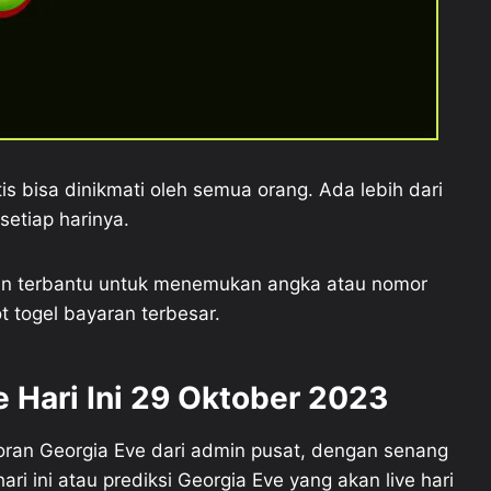
is bisa dinikmati oleh semua orang. Ada lebih dari
setiap harinya.
kan terbantu untuk menemukan angka atau nomor
 togel bayaran terbesar.
 Hari Ini 29 Oktober 2023
oran Georgia Eve dari admin pusat, dengan senang
ri ini atau prediksi Georgia Eve yang akan live hari