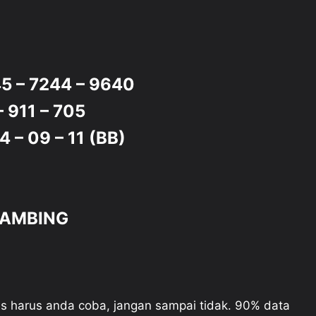
5 – 7244 – 9640
 911 – 705
 – 09 – 11 (BB)
 KAMBING
as harus anda coba, jangan sampai tidak. 90% data