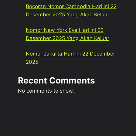
Bocoran Nomor Cambodia Hari Ini 22
Desember 2025 Yang Akan Keluar
Nomor New York Eve Hari Ini 22
Desember 2025 Yang Akan Keluar
Nomor Jakarta Hari Ini 22 December
2025
Recent Comments
No comments to show.