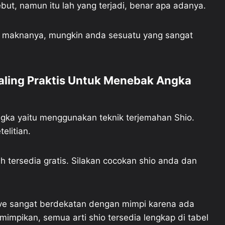
ut, namun itu lah yang terjadi, benar apa adanya.
i maknanya, mungkin anda sesuatu yang sangat
Paling Praktis Untuk Menebak Angka
ngka yaitu menggunakan teknik terjemahan Shio.
elitian.
h tersedia gratis. Silakan cocokan shio anda dan
Eve sangat berdekatan dengan mimpi karena ada
mpikan, semua arti shio tersedia lengkap di tabel