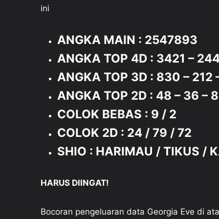
ini
ANGKA MAIN : 2547893
ANGKA TOP 4D : 3421 – 244
ANGKA TOP 3D : 830 – 212 –
ANGKA TOP 2D : 48 – 36 – 84
COLOK BEBAS : 9 / 2
COLOK 2D : 24 / 79 / 72
SHIO : HARIMAU / TIKUS /
HARUS DIINGAT!
Bocoran pengeluaran data Georgia Eve di at