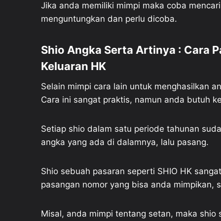
Jika anda memiliki mimpi maka coba mencar
menguntungkan dan perlu dicoba.
Shio Angka Serta Artinya : Cara 
Keluaran HK
Selain mimpi cara lain untuk menghasilkan a
Cara ini sangat praktis, namun anda butuh ket
Setiap shio dalam satu periode tahunan suda
angka yang ada di dalamnya, lalu pasang.
Shio sebuah pasaran seperti SHIO HK sanga
pasangan nomor yang bisa anda mimpikan, sem
Misal, anda mimpi tentang setan, maka shio 