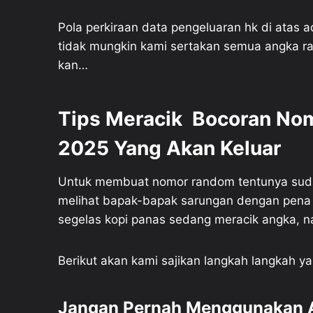
Pola perkiraan data pengeluaran hk di atas
tidak mungkin kami sertakan semua angka ran
kan…
Tips Meracik
Bocoran Nom
2025 Yang Akan Keluar
Untuk membuat nomor random tentunya suda
melihat bapak-bapak sarungan dengan pena d
segelas kopi panas sedang meracik angka, nah 
Berikut akan kami sajikan langkah langkah ya
Jangan Pernah Menggunakan 