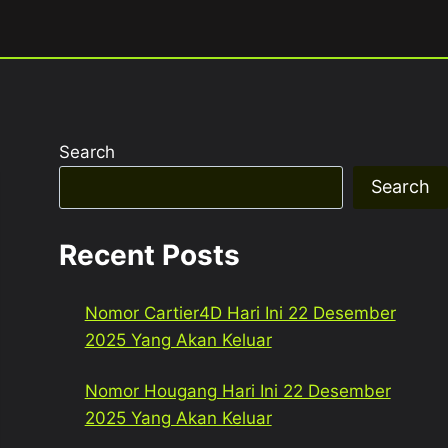
Search
Search
Recent Posts
Nomor Cartier4D Hari Ini 22 Desember
2025 Yang Akan Keluar
Nomor Hougang Hari Ini 22 Desember
2025 Yang Akan Keluar