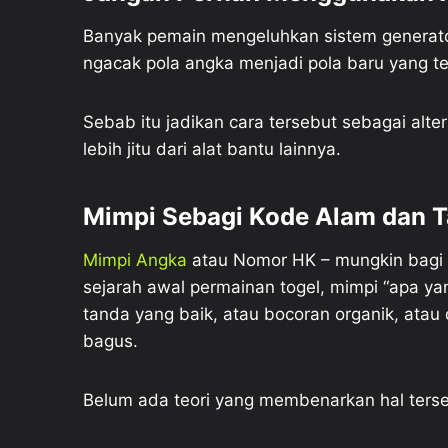
Banyak pemain mengeluhkan sistem generat
ngacak pola angka menjadi pola baru yang te
Sebab itu jadikan cara tersebut sebagai alte
lebih jitu dari alat bantu lainnya.
Mimpi Sebagi Kode Alam dan 
Mimpi Angka
atau Nomor HK – mungkin bagi 
sejarah awal permainan togel, mimpi “apa yan
tanda yang baik, atau bocoran organik, ata
bagus.
Belum ada teori yang membenarkan hal terseb