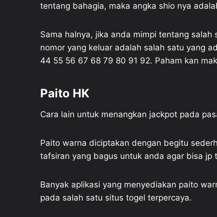
tentang bahagia, maka angka shio nya adala
Sama halnya, jika anda mimpi tentang salah
nomor yang keluar adalah salah satu yang ad
44 55 56 67 68 79 80 91 92. Paham kan ma
Paito HK
Cara lain untuk menangkan jackpot pada pasar
Paito warna diciptakan dengan begitu sede
tafsiran yang bagus untuk anda agar bisa jp t
Banyak aplikasi yang menyediakan paito war
pada salah satu situs togel terpercaya.