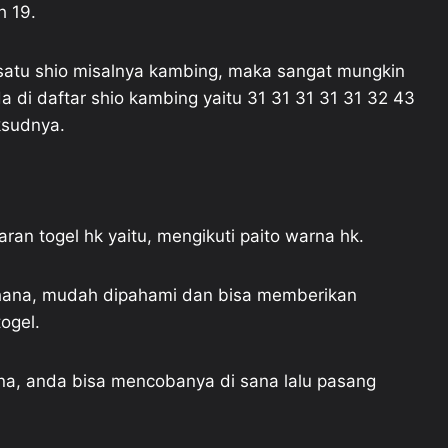
h 19.
 satu shio misalnya kambing, maka sangat mungkin
a di daftar shio kambing yaitu 31 31 31 31 31 32 43
ksudnya.
an togel hk yaitu, mengikuti paito warna hk.
rhana, mudah dipahami dan bisa memberikan
ogel.
na, anda bisa mencobanya di sana lalu pasang