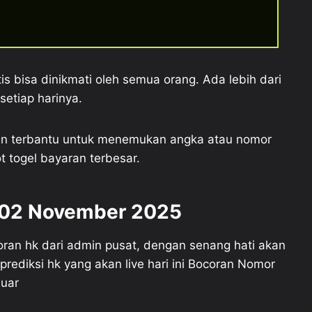
is bisa dinikmati oleh semua orang. Ada lebih dari
setiap harinya.
kan terbantu untuk menemukan angka atau nomor
 togel bayaran terbesar.
i 02 November 2025
ran hk dari admin pusat, dengan senang hati akan
prediksi hk yang akan live hari ini Bocoran Nomor
luar