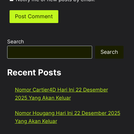
Search
Search
Recent Posts
Nomor Cartier4D Hari Ini 22 Desember
2025 Yang Akan Keluar
Nomor Hougang Hari Ini 22 Desember 2025
Yang Akan Keluar