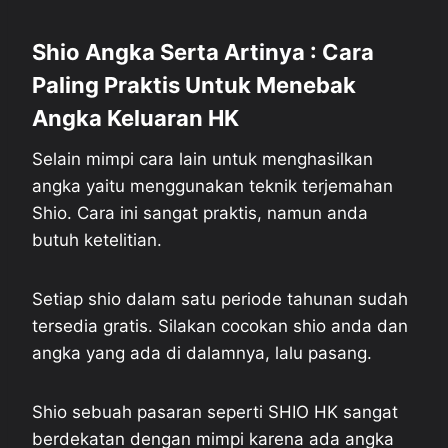
Shio Angka Serta Artinya : Cara
Paling Praktis Untuk Menebak
Angka Keluaran HK
Selain mimpi cara lain untuk menghasilkan
angka yaitu menggunakan teknik terjemahan
Shio. Cara ini sangat praktis, namun anda
butuh ketelitian.
Setiap shio dalam satu periode tahunan sudah
tersedia gratis. Silakan cocokan shio anda dan
angka yang ada di dalamnya, lalu pasang.
Shio sebuah pasaran seperti SHIO HK sangat
berdekatan dengan mimpi karena ada angka