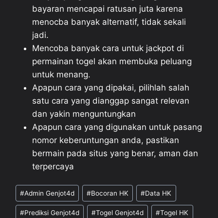
bayaran mencapai ratusan juta karena
menocba banyak alternatif, tidak sekali
jadi.
Mencoba banyak cara untuk jackpot di
permainan togel akan membuka peluang
untuk menang.
Apapun cara yang dipakai, pilihlah salah
satu cara yang dianggap sangat relevan
dan yakin menguntungkan
Apapun cara yang digunakan untuk pasang
nomor keberuntungan anda, pastikan
bermain pada situs yang benar, aman dan
terpercaya
Post
#
Admin Genjot4d
#
Bocoran HK
#
Data HK
Tags:
#
Prediksi Genjot4d
#
Togel Genjot4d
#
Togel HK