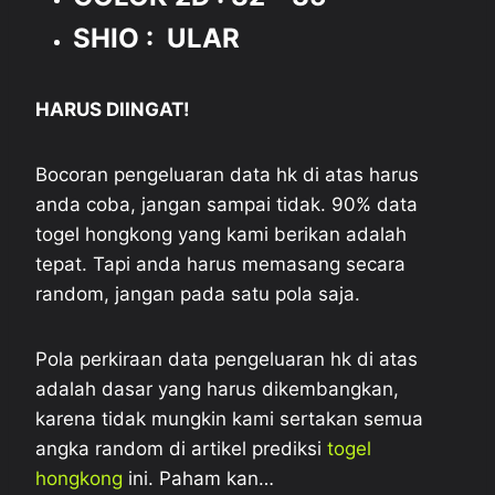
SHIO : ULAR
HARUS DIINGAT!
Bocoran pengeluaran data hk di atas harus
anda coba, jangan sampai tidak. 90% data
togel hongkong yang kami berikan adalah
tepat. Tapi anda harus memasang secara
random, jangan pada satu pola saja.
Pola perkiraan data pengeluaran hk di atas
adalah dasar yang harus dikembangkan,
karena tidak mungkin kami sertakan semua
angka random di artikel prediksi
togel
hongkong
ini. Paham kan…