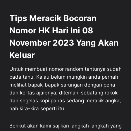
Tips Meracik Bocoran
Nomor
HK
Hari Ini 08
November 2023 Yang Akan
Keluar
Untuk membuat nomor random tentunya sudah
pada tahu. Kalau belum mungkin anda pernah
melihat bapak-bapak sarungan dengan pena
dan kertas ajaibnya, ditemani sebatang rokok
dan segelas kopi panas sedang meracik angka,
nah kira-kira seperti itu.
Berikut akan kami sajikan langkah langkah yang