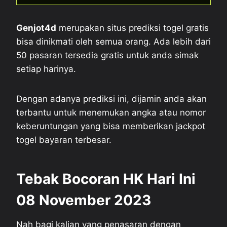
Genjot4d
merupakan situs prediksi togel gratis
bisa dinikmati oleh semua orang. Ada lebih dari
50 pasaran tersedia gratis untuk anda simak
setiap harinya.
Dengan adanya prediksi ini, dijamin anda akan
terbantu untuk menemukan angka atau nomor
keberuntungan yang bisa memberikan jackpot
togel bayaran terbesar.
Tebak Bocoran HK Hari Ini
08 November 2023
Nah bagi kalian yang penasaran dengan