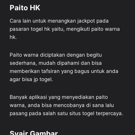
Paito HK
Cara lain untuk menangkan jackpot pada
pasaran togel hk yaitu, mengikuti paito warna
hk.
Paito warna diciptakan dengan begitu
sederhana, mudah dipahami dan bisa
memberikan tafsiran yang bagus untuk anda
agar bisa jp togel.
Banyak aplikasi yang menyediakan paito
warna, anda bisa mencobanya di sana lalu
pasang pada salah satu situs togel terpercaya.
Syair Gambar