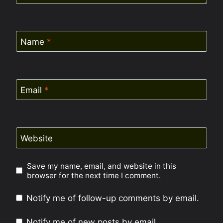
Name
*
Email
*
Website
Save my name, email, and website in this
browser for the next time I comment.
Notify me of follow-up comments by email.
Notify me of new posts by email.