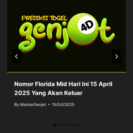
Nomor Florida Mid Hari Ini 15 April
2025 Yang Akan Keluar
By
MasterGenjot
15/04/2025