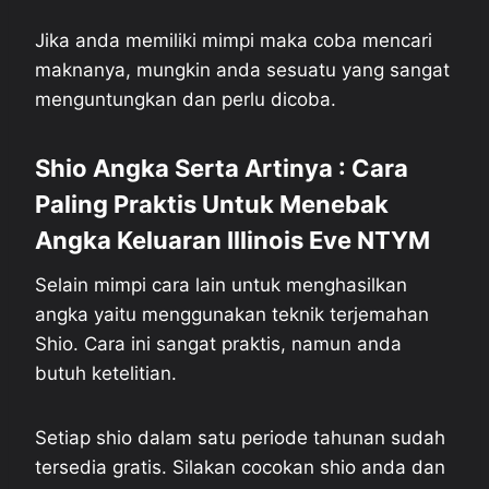
Jika anda memiliki mimpi maka coba mencari
maknanya, mungkin anda sesuatu yang sangat
menguntungkan dan perlu dicoba.
Shio Angka Serta Artinya : Cara
Paling Praktis Untuk Menebak
Angka Keluaran Illinois Eve NTYM
Selain mimpi cara lain untuk menghasilkan
angka yaitu menggunakan teknik terjemahan
Shio. Cara ini sangat praktis, namun anda
butuh ketelitian.
Setiap shio dalam satu periode tahunan sudah
tersedia gratis. Silakan cocokan shio anda dan