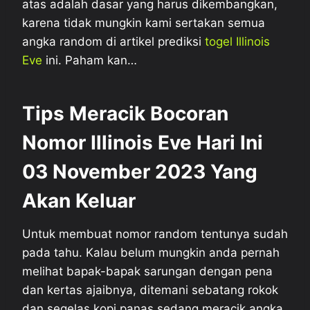
atas adalah dasar yang harus dikembangkan,
karena tidak mungkin kami sertakan semua
angka random di artikel prediksi
togel Illinois
Eve
ini. Paham kan…
Tips Meracik Bocoran
Nomor Illinois Eve Hari Ini
03 November 2023 Yang
Akan Keluar
Untuk membuat nomor random tentunya sudah
pada tahu. Kalau belum mungkin anda pernah
melihat bapak-bapak sarungan dengan pena
dan kertas ajaibnya, ditemani sebatang rokok
dan segelas kopi panas sedang meracik angka,