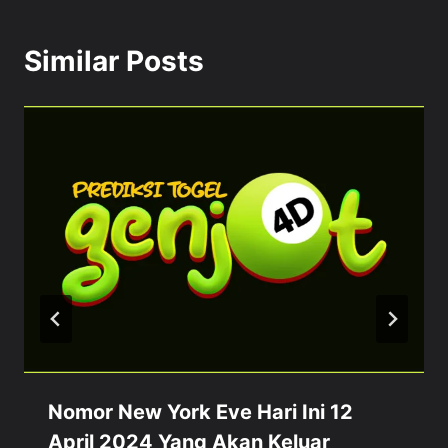
Similar Posts
Nomor New York Eve Hari Ini 12
April 2024 Yang Akan Keluar