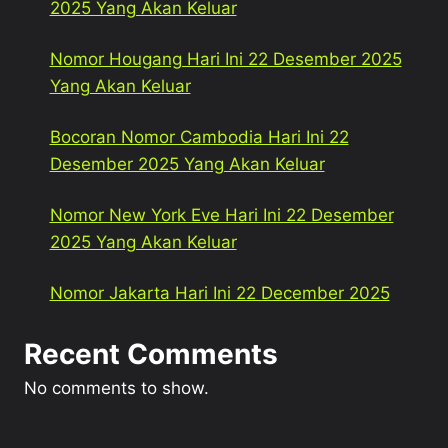
2025 Yang Akan Keluar
Nomor Hougang Hari Ini 22 Desember 2025
Yang Akan Keluar
Bocoran Nomor Cambodia Hari Ini 22
Desember 2025 Yang Akan Keluar
Nomor New York Eve Hari Ini 22 Desember
2025 Yang Akan Keluar
Nomor Jakarta Hari Ini 22 December 2025
Recent Comments
No comments to show.