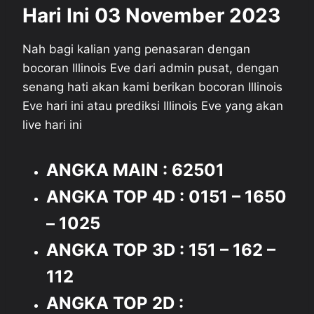
Hari Ini 03 November 2023
Nah bagi kalian yang penasaran dengan
bocoran Illinois Eve dari admin pusat, dengan
senang hati akan kami berikan bocoran Illinois
Eve hari ini atau prediksi Illinois Eve yang akan
live hari ini
ANGKA MAIN : 62501
ANGKA TOP 4D : 0151 – 1650
– 1025
ANGKA TOP 3D : 151 – 162 –
112
ANGKA TOP 2D :