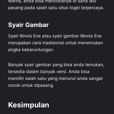
warna, anda bisa mencobanya di sana lalu
pasang pada salah satu situs togel terpercaya.
Syair Gambar
Syair Illinois Eve atau syair gambar Illinois Eve
merupakan cara tradisional untuk menemukan
angka keberuntungan.
Banyak syair gambar yang bisa anda temukan,
tersedia dalam banyak versi. Anda bisa
memilih salah satu yang menurut anda sangat
cocok untuk dipasang.
Kesimpulan