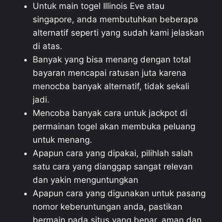
Untuk main togel Illinois Eve atau
singapore, anda membutuhkan beberapa
alternatif seperti yang sudah kami jelaskan
di atas.
Banyak yang bisa menang dengan total
bayaran mencapai ratusan juta karena
menocba banyak alternatif, tidak sekali
jadi.
Mencoba banyak cara untuk jackpot di
permainan togel akan membuka peluang
untuk menang.
Apapun cara yang dipakai, pilihlah salah
satu cara yang dianggap sangat relevan
dan yakin menguntungkan
Apapun cara yang digunakan untuk pasang
nomor keberuntungan anda, pastikan
bermain pada situs yang benar, aman dan