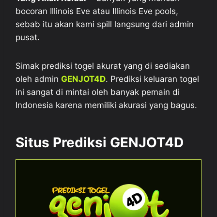
bocoran Illinois Eve atau Illinois Eve pools,
sebab itu akan kami spill langsung dari admin
pusat.
Simak prediksi togel akurat yang di sediakan
oleh admin
GENJOT4D
. Prediksi keluaran togel
ini sangat di mintai oleh banyak pemain di
Indonesia karena memiliki akurasi yang bagus.
Situs Prediksi GENJOT4D