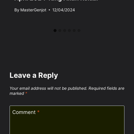
By
MasterGenjot
12/04/2024
Leave a Reply
Your email address will not be published.
Required fields are
marked
*
Comment
*