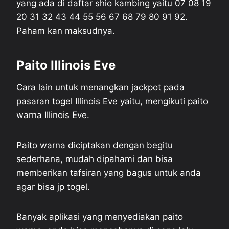
yang ada di daftar shio kambing yaitu 07 08 19
20 31 32 43 44 55 56 67 68 79 80 91 92.
Paham kan maksudnya.
Paito Illinois Eve
Cara lain untuk menangkan jackpot pada
pasaran togel Illinois Eve yaitu, mengikuti paito
warna Illinois Eve.
Paito warna diciptakan dengan begitu
sederhana, mudah dipahami dan bisa
memberikan tafsiran yang bagus untuk anda
agar bisa jp togel.
Banyak aplikasi yang menyediakan paito