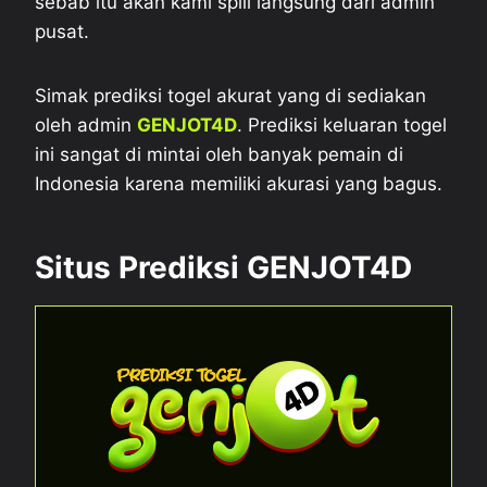
sebab itu akan kami spill langsung dari admin
pusat.
Simak prediksi togel akurat yang di sediakan
oleh admin
GENJOT4D
. Prediksi keluaran togel
ini sangat di mintai oleh banyak pemain di
Indonesia karena memiliki akurasi yang bagus.
Situs Prediksi GENJOT4D