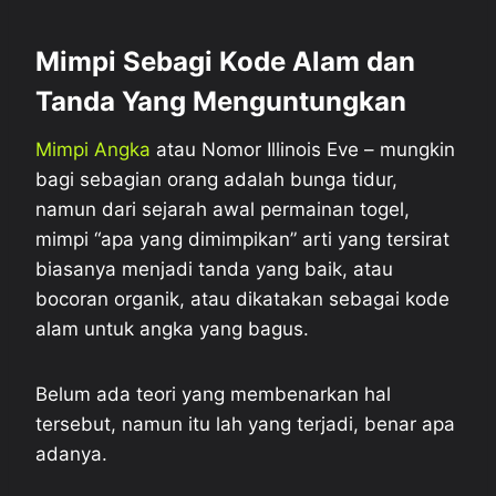
Mimpi Sebagi Kode Alam dan
Tanda Yang Menguntungkan
Mimpi Angka
atau Nomor Illinois Eve – mungkin
bagi sebagian orang adalah bunga tidur,
namun dari sejarah awal permainan togel,
mimpi “apa yang dimimpikan” arti yang tersirat
biasanya menjadi tanda yang baik, atau
bocoran organik, atau dikatakan sebagai kode
alam untuk angka yang bagus.
Belum ada teori yang membenarkan hal
tersebut, namun itu lah yang terjadi, benar apa
adanya.