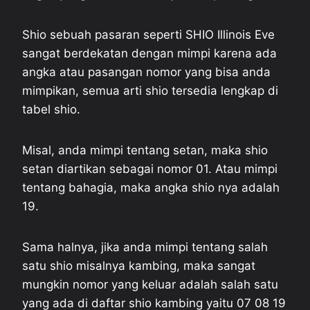
Shio sebuah pasaran seperti SHIO Illinois Eve
sangat berdekatan dengan mimpi karena ada
angka atau pasangan nomor yang bisa anda
mimpikan, semua arti shio tersedia lengkap di
tabel shio.
Misal, anda mimpi tentang setan, maka shio
setan diartikan sebagai nomor 01. Atau mimpi
tentang bahagia, maka angka shio nya adalah
19.
Sama halnya, jika anda mimpi tentang salah
satu shio misalnya kambing, maka sangat
mungkin nomor yang keluar adalah salah satu
yang ada di daftar shio kambing yaitu 07 08 19