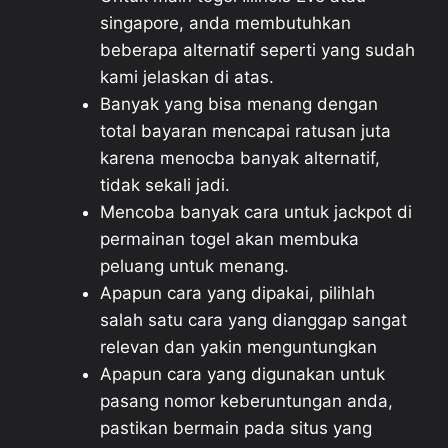
singapore, anda membutuhkan
beberapa alternatif seperti yang sudah
kami jelaskan di atas.
Banyak yang bisa menang dengan
total bayaran mencapai ratusan juta
karena menocba banyak alternatif,
tidak sekali jadi.
Mencoba banyak cara untuk jackpot di
permainan togel akan membuka
peluang untuk menang.
Apapun cara yang dipakai, pilihlah
salah satu cara yang dianggap sangat
relevan dan yakin menguntungkan
Apapun cara yang digunakan untuk
pasang nomor keberuntungan anda,
pastikan bermain pada situs yang