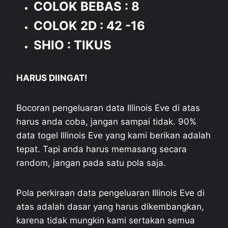
COLOK BEBAS : 8
COLOK 2D : 42 -16
SHIO : TIKUS
HARUS DIINGAT!
Bocoran pengeluaran data Illinois Eve di atas
harus anda coba, jangan sampai tidak. 90%
data togel Illinois Eve yang kami berikan adalah
tepat. Tapi anda harus memasang secara
random, jangan pada satu pola saja.
Pola perkiraan data pengeluaran Illinois Eve di
atas adalah dasar yang harus dikembangkan,
karena tidak mungkin kami sertakan semua