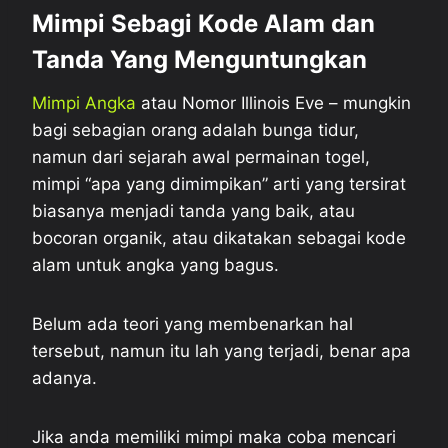
Mimpi Sebagi Kode Alam dan
Tanda Yang Menguntungkan
Mimpi Angka
atau Nomor Illinois Eve – mungkin
bagi sebagian orang adalah bunga tidur,
namun dari sejarah awal permainan togel,
mimpi “apa yang dimimpikan” arti yang tersirat
biasanya menjadi tanda yang baik, atau
bocoran organik, atau dikatakan sebagai kode
alam untuk angka yang bagus.
Belum ada teori yang membenarkan hal
tersebut, namun itu lah yang terjadi, benar apa
adanya.
Jika anda memiliki mimpi maka coba mencari