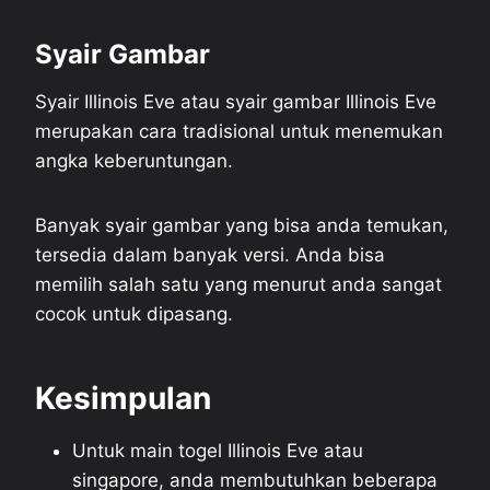
Syair Gambar
Syair Illinois Eve atau syair gambar Illinois Eve
merupakan cara tradisional untuk menemukan
angka keberuntungan.
Banyak syair gambar yang bisa anda temukan,
tersedia dalam banyak versi. Anda bisa
memilih salah satu yang menurut anda sangat
cocok untuk dipasang.
Kesimpulan
Untuk main togel Illinois Eve atau
singapore, anda membutuhkan beberapa