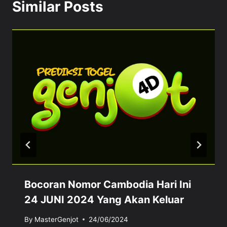
Similar Posts
Bocoran Nomor Cambodia Hari Ini
24 JUNI 2024 Yang Akan Keluar
By
MasterGenjot
24/06/2024