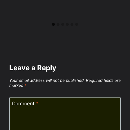
Leave a Reply
Your email address will not be published.
Required fields are
marked
*
Comment
*