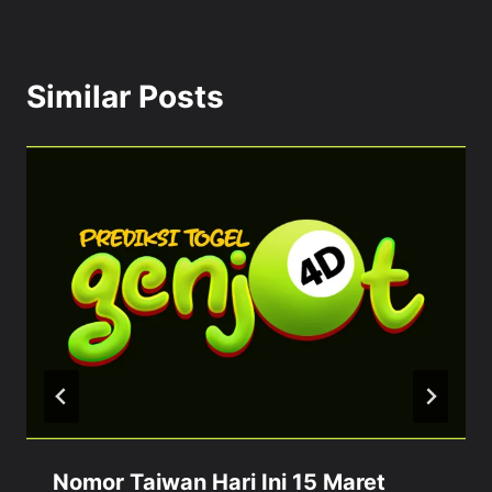
Similar Posts
Nomor Taiwan Hari Ini 15 Maret