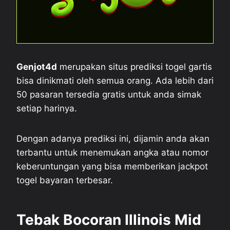
Genjot4d
merupakan situs prediksi togel gartis
bisa dinikmati oleh semua orang. Ada lebih dari
50 pasaran tersedia gratis untuk anda simak
setiap harinya.
Dengan adanya prediksi ini, dijamin anda akan
terbantu untuk menemukan angka atau nomor
keberuntungan yang bisa memberikan jackpot
togel bayaran terbesar.
Tebak Bocoran Illinois Mid