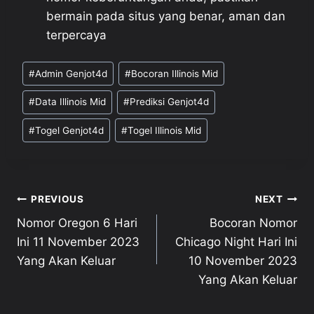
bermain pada situs yang benar, aman dan
terpercaya
Post
#
Admin Genjot4d
#
Bocoran Illinois Mid
Tags:
#
Data Illinois Mid
#
Prediksi Genjot4d
#
Togel Genjot4d
#
Togel Illinois Mid
Post
PREVIOUS
NEXT
Nomor Oregon 6 Hari
Bocoran Nomor
navigation
Ini 11 November 2023
Chicago Night Hari Ini
Yang Akan Keluar
10 November 2023
Yang Akan Keluar