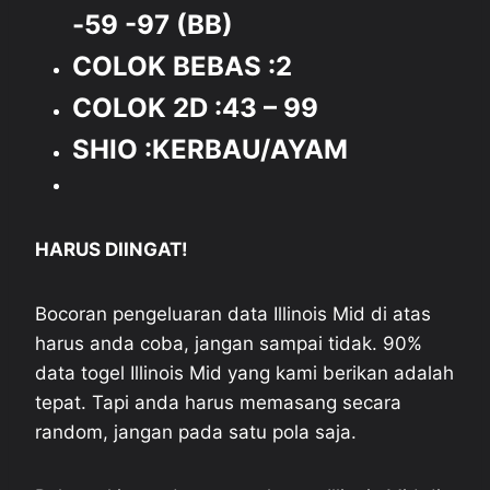
-59 -97
(BB)
COLOK BEBAS :2
COLOK 2D :43
– 99
SHIO :KERBAU
/AYAM
HARUS DIINGAT!
Bocoran pengeluaran data Illinois Mid di atas
harus anda coba, jangan sampai tidak. 90%
data togel Illinois Mid yang kami berikan adalah
tepat. Tapi anda harus memasang secara
random, jangan pada satu pola saja.