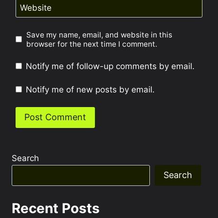
Website
Save my name, email, and website in this
browser for the next time I comment.
Notify me of follow-up comments by email.
Notify me of new posts by email.
Search
Search
Recent Posts