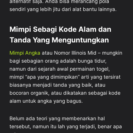
alternatif saja. Anda bisa merancang pola
sendiri yang lebih jitu dari alat bantu lainnya.
Mimpi Sebagi Kode Alam dan
Tanda Yang Menguntungkan
Mimpi Angka
atau Nomor Illinois Mid – mungkin
bagi sebagian orang adalah bunga tidur,
namun dari sejarah awal permainan togel,
mimpi “apa yang dimimpikan” arti yang tersirat
biasanya menjadi tanda yang baik, atau
bocoran organik, atau dikatakan sebagai kode
alam untuk angka yang bagus.
Belum ada teori yang membenarkan hal
tersebut, namun itu lah yang terjadi, benar apa