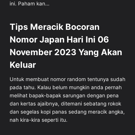
ini. Paham kan…
Tips Meracik Bocoran
Nomor Japan Hari Ini 06
November 2023 Yang Akan
Keluar
Untuk membuat nomor random tentunya sudah
pada tahu. Kalau belum mungkin anda pernah
melihat bapak-bapak sarungan dengan pena
dan kertas ajaibnya, ditemani sebatang rokok
dan segelas kopi panas sedang meracik angka,
nah kira-kira seperti itu.