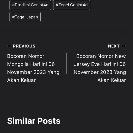
#
Prediksi Genjot4d
#
Togel Genjot4d
#
Togel Japan
Post
PREVIOUS
NEXT
Bocoran Nomor
Bocoran Nomor New
navigation
Mongolia Hari Ini 06
Jersey Eve Hari Ini 06
November 2023 Yang
November 2023 Yang
Akan Keluar
Akan Keluar
Similar Posts