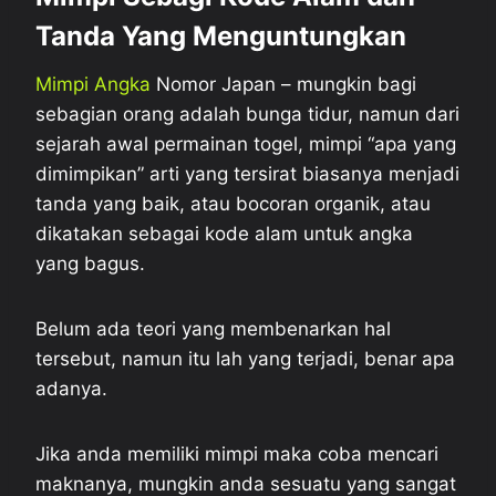
Tanda Yang Menguntungkan
Mimpi Angka
Nomor Japan – mungkin bagi
sebagian orang adalah bunga tidur, namun dari
sejarah awal permainan togel, mimpi “apa yang
dimimpikan” arti yang tersirat biasanya menjadi
tanda yang baik, atau bocoran organik, atau
dikatakan sebagai kode alam untuk angka
yang bagus.
Belum ada teori yang membenarkan hal
tersebut, namun itu lah yang terjadi, benar apa
adanya.
Jika anda memiliki mimpi maka coba mencari
maknanya, mungkin anda sesuatu yang sangat