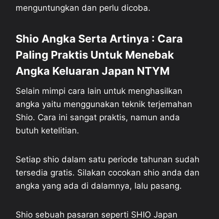
menguntungkan dan perlu dicoba.
Shio Angka Serta Artinya : Cara
Paling Praktis Untuk Menebak
Angka Keluaran Japan NTYM
Selain mimpi cara lain untuk menghasilkan
angka yaitu menggunakan teknik terjemahan
Shio. Cara ini sangat praktis, namun anda
butuh ketelitian.
Setiap shio dalam satu periode tahunan sudah
tersedia gratis. Silakan cocokan shio anda dan
angka yang ada di dalamnya, lalu pasang.
Shio sebuah pasaran seperti SHIO Japan