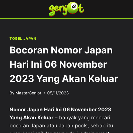
Skip
to
content
TOGEL JAPAN
Bocoran Nomor Japan
Hari Ini 06 November
2023 Yang Akan Keluar
By
MasterGenjot
05/11/2023
Nomor Japan Hari Ini 06 November 2023
Yang Akan Keluar
– banyak yang mencari
bocoran Japan atau Japan pools, sebab itu