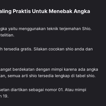
Paling Praktis Untuk Menebak Angka
ngka yaitu menggunakan teknik terjemahan Shio.
elitian.
h tersedia gratis. Silakan cocokan shio anda dan
sangat berdekatan dengan mimpi karena ada angka
, semua arti shio tersedia lengkap di tabel shio.
setan diartikan sebagai nomor 01. Atau mimpi
h 19.