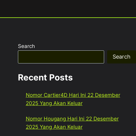
Search
Search
Recent Posts
Nomor Cartier4D Hari Ini 22 Desember
2025 Yang Akan Keluar
Nomor Hougang Hari Ini 22 Desember
2025 Yang Akan Keluar