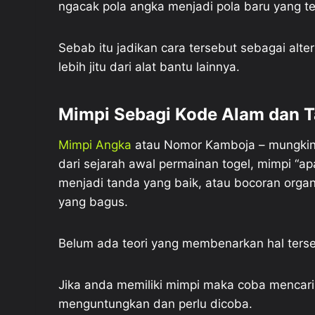
ngacak pola angka menjadi pola baru yang te
Sebab itu jadikan cara tersebut sebagai alte
lebih jitu dari alat bantu lainnya.
Mimpi Sebagi Kode Alam dan 
Mimpi Angka
atau Nomor Kamboja – mungkin 
dari sejarah awal permainan togel, mimpi “ap
menjadi tanda yang baik, atau bocoran organ
yang bagus.
Belum ada teori yang membenarkan hal terseb
Jika anda memiliki mimpi maka coba mencar
menguntungkan dan perlu dicoba.