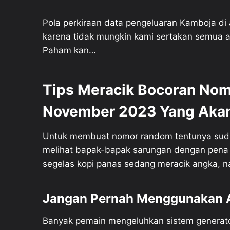
Pola perkiraan data pengeluaran Kamboja di
karena tidak mungkin kami sertakan semua a
Paham kan…
Tips Meracik Bocoran
Nomo
November 2023 Yang Akan
Untuk membuat nomor random tentunya suda
melihat bapak-bapak sarungan dengan pena d
segelas kopi panas sedang meracik angka, nah 
Jangan Pernah Menggunakan 
Banyak pemain mengeluhkan sistem generat