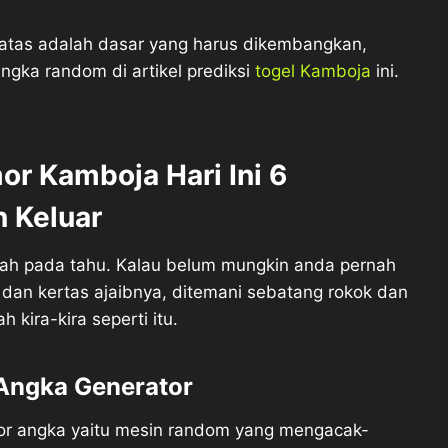
 atas adalah dasar yang harus dikembangkan,
ngka random di artikel prediksi
togel Kamboja
ini.
r Kamboja Hari Ini 6
 Keluar
h pada tahu. Kalau belum mungkin anda pernah
an kertas ajaibnya, ditemani sebatang rokok dan
kira-kira seperti itu.
Angka Generator
or angka yaitu mesin random yang mengacak-