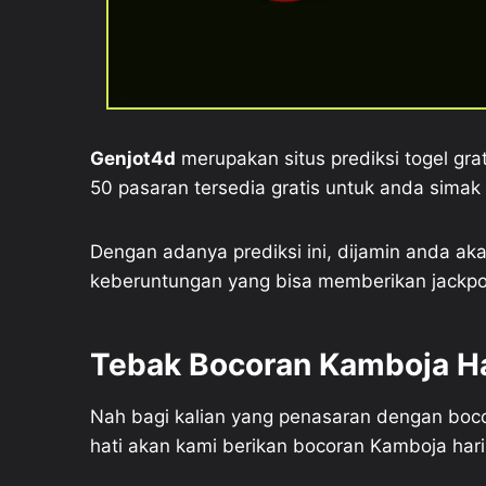
Genjot4d
merupakan situs prediksi togel grat
50 pasaran tersedia gratis untuk anda simak 
Dengan adanya prediksi ini, dijamin anda a
keberuntungan yang bisa memberikan jackpot
Tebak Bocoran Kamboja Ha
Nah bagi kalian yang penasaran dengan boc
hati akan kami berikan bocoran Kamboja hari i