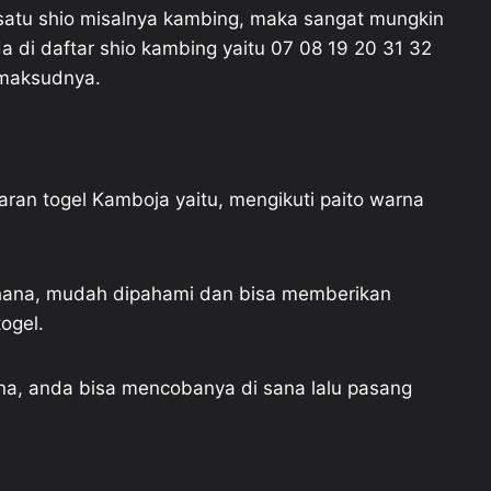
 satu shio misalnya kambing, maka sangat mungkin
a di daftar shio kambing yaitu 07 08 19 20 31 32
 maksudnya.
ran togel Kamboja yaitu, mengikuti paito warna
rhana, mudah dipahami dan bisa memberikan
ogel.
na, anda bisa mencobanya di sana lalu pasang