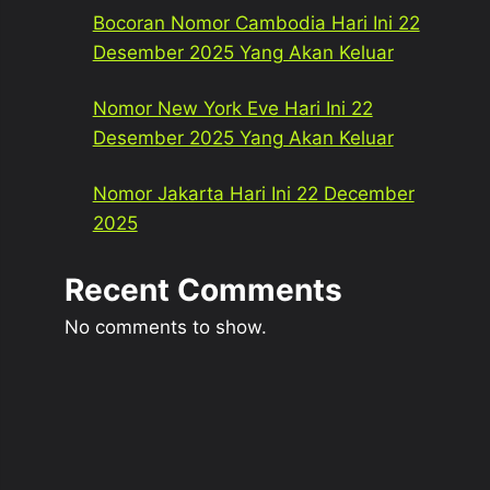
Bocoran Nomor Cambodia Hari Ini 22
Desember 2025 Yang Akan Keluar
Nomor New York Eve Hari Ini 22
Desember 2025 Yang Akan Keluar
Nomor Jakarta Hari Ini 22 December
2025
Recent Comments
No comments to show.