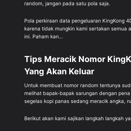
random, jangan pada satu pola saja.
Pola perkiraan data pengeluaran KingKong 4
karena tidak mungkin kami sertakan semua a
ini. Paham kan…
Tips Meracik
Nomor KingKo
Yang Akan Keluar
Untuk membuat nomor random tentunya suda
melihat bapak-bapak sarungan dengan pena d
segelas kopi panas sedang meracik angka, nah 
Berikut akan kami sajikan langkah langkah ya