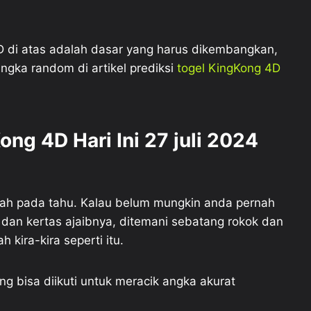
D di atas adalah dasar yang harus dikembangkan,
ngka random di artikel prediksi
togel KingKong 4D
ng 4D Hari Ini 27 juli 2024
h pada tahu. Kalau belum mungkin anda pernah
an kertas ajaibnya, ditemani sebatang rokok dan
kira-kira seperti itu.
ng bisa diikuti untuk meracik angka akurat