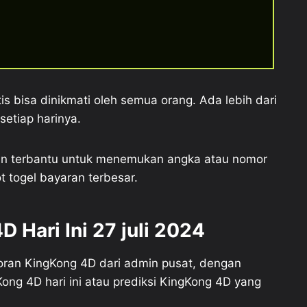
is bisa dinikmati oleh semua orang. Ada lebih dari
setiap harinya.
kan terbantu untuk menemukan angka atau nomor
 togel bayaran terbesar.
 Hari Ini 27 juli 2024
oran KingKong 4D dari admin pusat, dengan
ong 4D hari ini atau prediksi KingKong 4D yang