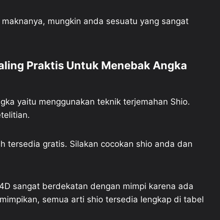
i maknanya, mungkin anda sesuatu yang sangat
Paling Praktis Untuk Menebak Angka
ngka yaitu menggunakan teknik terjemahan Shio.
elitian.
h tersedia gratis. Silakan cocokan shio anda dan
 4D sangat berdekatan dengan mimpi karena ada
mpikan, semua arti shio tersedia lengkap di tabel