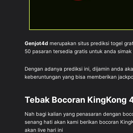
Genjot4d
merupakan situs prediksi togel grat
50 pasaran tersedia gratis untuk anda simak 
Dengan adanya prediksi ini, dijamin anda a
keberuntungan yang bisa memberikan jackpot
Tebak Bocoran KingKong 4D
Nah bagi kalian yang penasaran dengan boc
senang hati akan kami berikan bocoran KingK
akan live hari ini