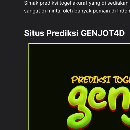
Simak prediksi togel akurat yang di sediaka
sangat di mintai oleh banyak pemain di Indon
Situs Prediksi GENJOT4D