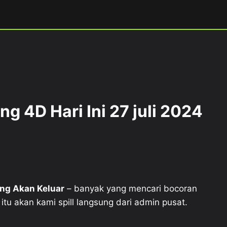
 4D Hari Ini 27 juli 2024
ang Akan Keluar
– banyak yang mencari bocoran
tu akan kami spill langsung dari admin pusat.