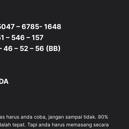
5047 – 6785- 1648
51 – 546 – 157
– 46 – 52 – 56
(BB)
UDA
as harus anda coba, jangan sampai tidak. 90%
dalah tepat. Tapi anda harus memasang secara