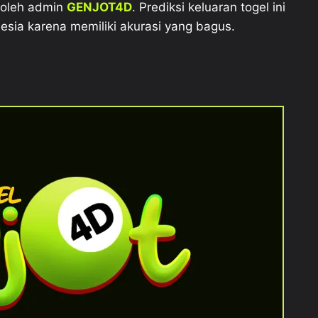
n oleh admin
GENJOT4D
. Prediksi keluaran togel ini
esia karena memiliki akurasi yang bagus.