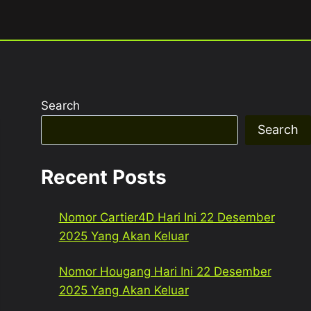
Search
Search
Recent Posts
Nomor Cartier4D Hari Ini 22 Desember
2025 Yang Akan Keluar
Nomor Hougang Hari Ini 22 Desember
2025 Yang Akan Keluar