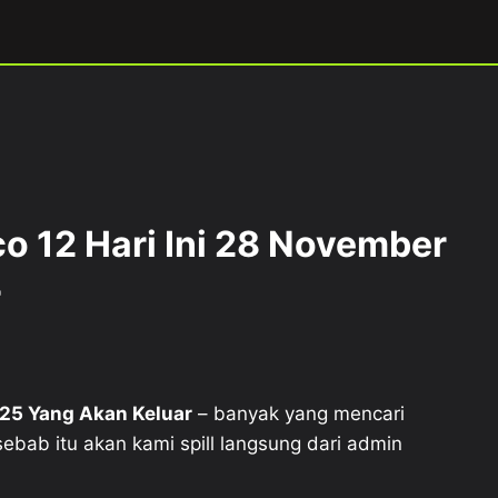
 12 Hari Ini 28 November
r
25 Yang Akan Keluar
– banyak yang mencari
ebab itu akan kami spill langsung dari admin