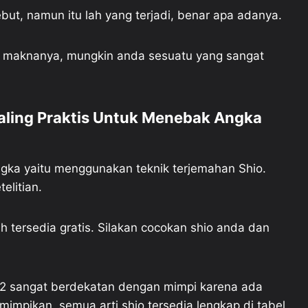
ut, namun itu lah yang terjadi, benar apa adanya.
i maknanya, mungkin anda sesuatu yang sangat
Paling Praktis Untuk Menebak Angka
ngka yaitu menggunakan teknik terjemahan Shio.
elitian.
h tersedia gratis. Silakan cocokan shio anda dan
12 sangat berdekatan dengan mimpi karena ada
mpikan, semua arti shio tersedia lengkap di tabel