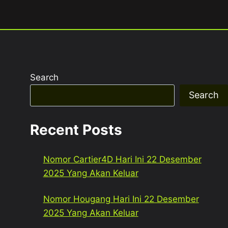
Search
Search
Recent Posts
Nomor Cartier4D Hari Ini 22 Desember
2025 Yang Akan Keluar
Nomor Hougang Hari Ini 22 Desember
2025 Yang Akan Keluar