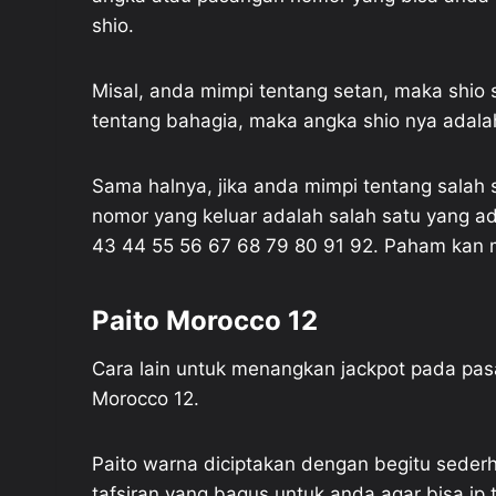
shio.
Misal, anda mimpi tentang setan, maka shio 
tentang bahagia, maka angka shio nya adala
Sama halnya, jika anda mimpi tentang salah
nomor yang keluar adalah salah satu yang ad
43 44 55 56 67 68 79 80 91 92. Paham kan
Paito Morocco 12
Cara lain untuk menangkan jackpot pada pasa
Morocco 12.
Paito warna diciptakan dengan begitu sede
tafsiran yang bagus untuk anda agar bisa jp t