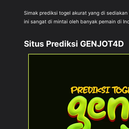
Simak prediksi togel akurat yang di sediaka
ini sangat di mintai oleh banyak pemain di I
Situs Prediksi GENJOT4D