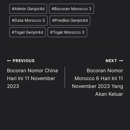
Post
#
Admin Genjot4d
#
Bocoran Morocco 3
Tags:
#
Data Morocco 3
#
Prediksi Genjot4d
#
Togel Genjot4d
#
Togel Morocco 3
Post
PREVIOUS
NEXT
Bocoran Nomor China
Bocoran Nomor
navigation
Hari Ini 11 November
Morocco 6 Hari Ini 11
2023
November 2023 Yang
Akan Keluar