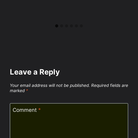
Leave a Reply
Your email address will not be published.
Required fields are
marked
*
Comment
*