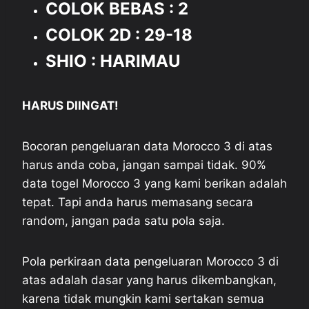
COLOK BEBAS : 2
COLOK 2D : 29-18
SHIO : HARIMAU
HARUS DIINGAT!
Bocoran pengeluaran data Morocco 3 di atas
harus anda coba, jangan sampai tidak. 90%
data togel Morocco 3 yang kami berikan adalah
tepat. Tapi anda harus memasang secara
random, jangan pada satu pola saja.
Pola perkiraan data pengeluaran Morocco 3 di
atas adalah dasar yang harus dikembangkan,
karena tidak mungkin kami sertakan semua