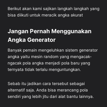
Berikut akan kami sajikan langkah langkah yang
bisa diikuti untuk meracik angka akurat
Jangan Pernah Menggunakan
Angka Generator
Banyak pemain mengeluhkan sistem generator
angka yaitu mesin random yang mengacak-
ngacak pola angka menjadi pola baru yang
ternyata tidak terlalu menguntungkan.
Sebab itu jadikan cara tersebut sebagai
alternatif saja. Anda bisa merancang pola
sendiri yang lebih jitu dari alat bantu lainnya.