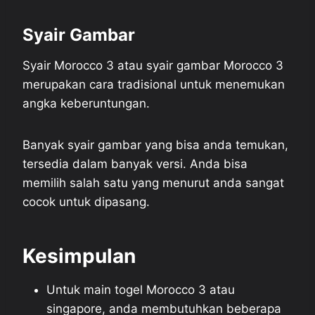
Syair Gambar
Syair Morocco 3 atau syair gambar Morocco 3
merupakan cara tradisional untuk menemukan
angka keberuntungan.
Banyak syair gambar yang bisa anda temukan,
tersedia dalam banyak versi. Anda bisa
memilih salah satu yang menurut anda sangat
cocok untuk dipasang.
Kesimpulan
Untuk main togel Morocco 3 atau
singapore, anda membutuhkan beberapa