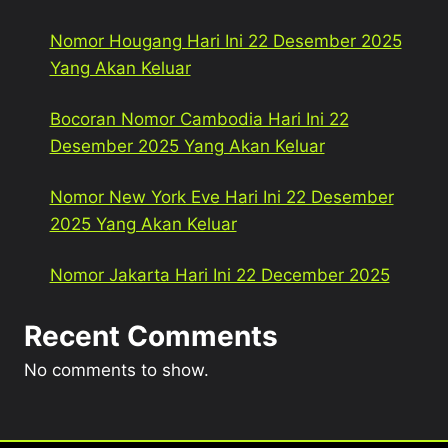
Nomor Hougang Hari Ini 22 Desember 2025
Yang Akan Keluar
Bocoran Nomor Cambodia Hari Ini 22
Desember 2025 Yang Akan Keluar
Nomor New York Eve Hari Ini 22 Desember
2025 Yang Akan Keluar
Nomor Jakarta Hari Ini 22 December 2025
Recent Comments
No comments to show.