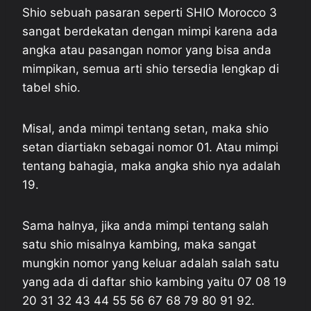
Shio sebuah pasaran seperti SHIO Morocco 3
sangat berdekatan dengan mimpi karena ada
angka atau pasangan nomor yang bisa anda
mimpikan, semua arti shio tersedia lengkap di
tabel shio.
Misal, anda mimpi tentang setan, maka shio
setan diartiakn sebagai nomor 01. Atau mimpi
tentang bahagia, maka angka shio nya adalah
19.
Sama halnya, jika anda mimpi tentang salah
satu shio misalnya kambing, maka sangat
mungkin nomor yang keluar adalah salah satu
yang ada di daftar shio kambing yaitu 07 08 19
20 31 32 43 44 55 56 67 68 79 80 91 92.