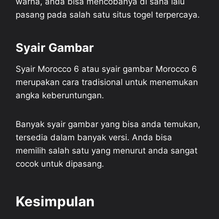
warna, anda bisa mencobanya di sana lalu
pasang pada salah satu situs togel terpercaya.
Syair Gambar
Syair Morocco 6 atau syair gambar Morocco 6
merupakan cara tradisional untuk menemukan
angka keberuntungan.
Banyak syair gambar yang bisa anda temukan,
tersedia dalam banyak versi. Anda bisa
memilih salah satu yang menurut anda sangat
cocok untuk dipasang.
Kesimpulan