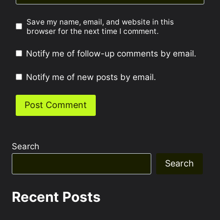
Save my name, email, and website in this
browser for the next time I comment.
Notify me of follow-up comments by email.
Notify me of new posts by email.
Search
Search
Recent Posts