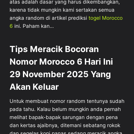
atas adalah dasar yang harus dikembangkan,
karena tidak mungkin kami sertakan semua
angka random di artikel prediksi
togel Morocco
6
ini. Paham kan…
Tips Meracik
Bocoran
Nomor Morocco 6 Hari Ini
29 November 2025 Yang
Akan Keluar
Untuk membuat nomor random tentunya sudah
pada tahu. Kalau belum mungkin anda pernah
melihat bapak-bapak sarungan dengan pena
dan kertas ajaibnya, ditemani sebatang rokok
dan segelas kopi panas sedang meracik angka,