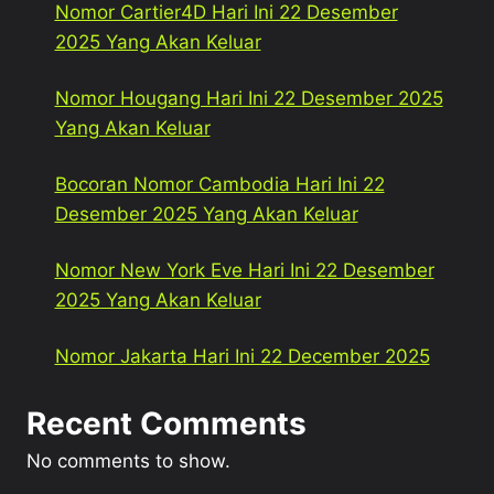
Nomor Cartier4D Hari Ini 22 Desember
2025 Yang Akan Keluar
Nomor Hougang Hari Ini 22 Desember 2025
Yang Akan Keluar
Bocoran Nomor Cambodia Hari Ini 22
Desember 2025 Yang Akan Keluar
Nomor New York Eve Hari Ini 22 Desember
2025 Yang Akan Keluar
Nomor Jakarta Hari Ini 22 December 2025
Recent Comments
No comments to show.