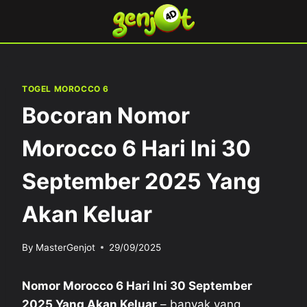
Skip
to
content
TOGEL MOROCCO 6
Bocoran Nomor
Morocco 6 Hari Ini 30
September 2025 Yang
Akan Keluar
By
MasterGenjot
29/09/2025
Nomor Morocco 6 Hari Ini 30 September
2025 Yang Akan Keluar
– banyak yang