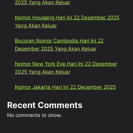
2025 Yang Akan Keluar
Nomor Hougang Hari Ini 22 Desember 2025
Yang Akan Keluar
Bocoran Nomor Cambodia Hari Ini 22
Desember 2025 Yang Akan Keluar
Nomor New York Eve Hari Ini 22 Desember
2025 Yang Akan Keluar
Nomor Jakarta Hari Ini 22 December 2025
Recent Comments
No comments to show.