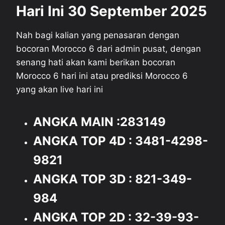
Hari Ini 30 September 2025
Nah bagi kalian yang penasaran dengan
bocoran Morocco 6 dari admin pusat, dengan
senang hati akan kami berikan bocoran
Morocco 6 hari ini atau prediksi Morocco 6
yang akan live hari ini
ANGKA MAIN :283149
ANGKA TOP 4D : 3481-4298-
9821
ANGKA TOP 3D : 821-349-
984
ANGKA TOP 2D : 32-39-93-