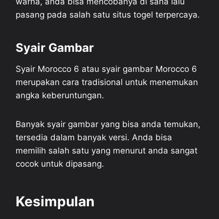
warna, anda bisa mencobanya di sana lalu
pasang pada salah satu situs togel terpercaya.
Syair Gambar
Syair Morocco 6 atau syair gambar Morocco 6
merupakan cara tradisional untuk menemukan
angka keberuntungan.
Banyak syair gambar yang bisa anda temukan,
tersedia dalam banyak versi. Anda bisa
memilih salah satu yang menurut anda sangat
cocok untuk dipasang.
Kesimpulan