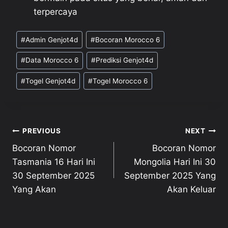
terpercaya
Post
#
Admin Genjot4d
#
Bocoran Morocco 6
Tags:
#
Data Morocco 6
#
Prediksi Genjot4d
#
Togel Genjot4d
#
Togel Morocco 6
Post
PREVIOUS
NEXT
Bocoran Nomor
Bocoran Nomor
navigation
Tasmania 16 Hari Ini
Mongolia Hari Ini 30
30 September 2025
September 2025 Yang
Yang Akan
Akan Keluar