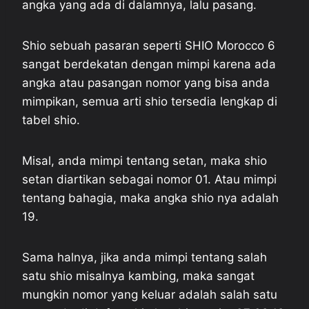
angka yang ada di dalamnya, lalu pasang.
Shio sebuah pasaran seperti SHIO Morocco 6
sangat berdekatan dengan mimpi karena ada
angka atau pasangan nomor yang bisa anda
mimpikan, semua arti shio tersedia lengkap di
tabel shio.
Misal, anda mimpi tentang setan, maka shio
setan diartikan sebagai nomor 01. Atau mimpi
tentang bahagia, maka angka shio nya adalah
19.
Sama halnya, jika anda mimpi tentang salah
satu shio misalnya kambing, maka sangat
mungkin nomor yang keluar adalah salah satu