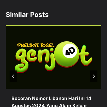
Similar Posts
Bocoran Nomor Libanon Hari Ini 14
Agustus 2024 Yang Akan Keluar