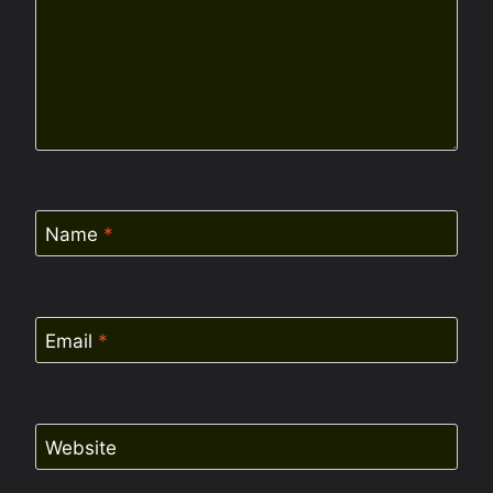
Name
*
Email
*
Website