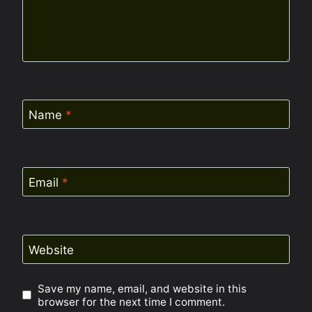
Name
*
Email
*
Website
Save my name, email, and website in this
browser for the next time I comment.