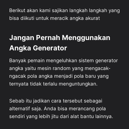
Berikut akan kami sajikan langkah langkah yang
bisa diikuti untuk meracik angka akurat
Jangan Pernah Menggunakan
Angka Generator
Banyak pemain mengeluhkan sistem generator
angka yaitu mesin random yang mengacak-
ngacak pola angka menjadi pola baru yang
ternyata tidak terlalu menguntungkan.
Sebab itu jadikan cara tersebut sebagai
alternatif saja. Anda bisa merancang pola
sendiri yang lebih jitu dari alat bantu lainnya.