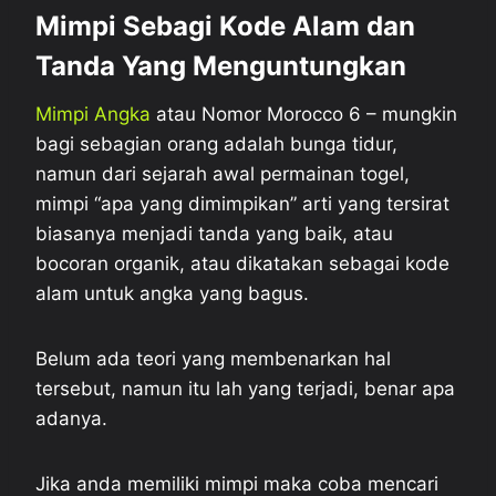
Mimpi Sebagi Kode Alam dan
Tanda Yang Menguntungkan
Mimpi Angka
atau Nomor Morocco 6 – mungkin
bagi sebagian orang adalah bunga tidur,
namun dari sejarah awal permainan togel,
mimpi “apa yang dimimpikan” arti yang tersirat
biasanya menjadi tanda yang baik, atau
bocoran organik, atau dikatakan sebagai kode
alam untuk angka yang bagus.
Belum ada teori yang membenarkan hal
tersebut, namun itu lah yang terjadi, benar apa
adanya.
Jika anda memiliki mimpi maka coba mencari