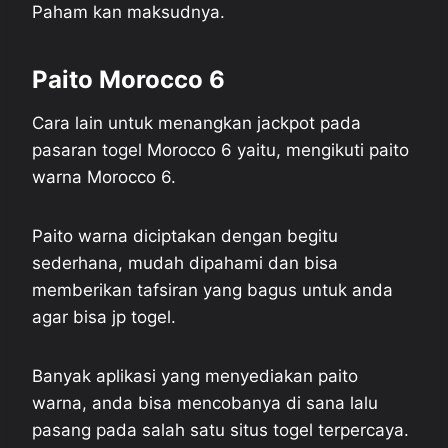
Paham kan maksudnya.
Paito Morocco 6
Cara lain untuk menangkan jackpot pada
pasaran togel Morocco 6 yaitu, mengikuti paito
warna Morocco 6.
Paito warna diciptakan dengan begitu
sederhana, mudah dipahami dan bisa
memberikan tafsiran yang bagus untuk anda
agar bisa jp togel.
Banyak aplikasi yang menyediakan paito
warna, anda bisa mencobanya di sana lalu
pasang pada salah satu situs togel terpercaya.