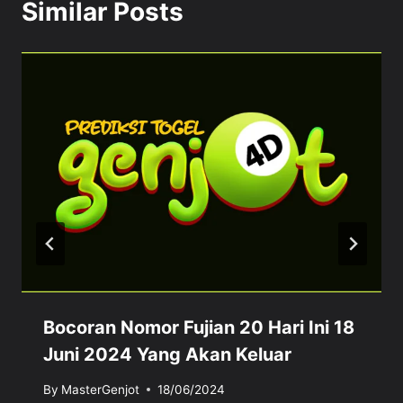
Similar Posts
Bocoran Nomor Fujian 20 Hari Ini 18
Juni 2024 Yang Akan Keluar
By
MasterGenjot
18/06/2024