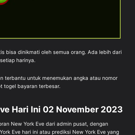
is bisa dinikmati oleh semua orang. Ada lebih dari
setiap harinya.
kan terbantu untuk menemukan angka atau nomor
 togel bayaran terbesar.
ve Hari Ini 02 November 2023
oran New York Eve dari admin pusat, dengan
ork Eve hari ini atau prediksi New York Eve yang