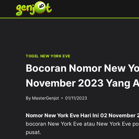
Skip
to
content
TOGEL NEW YORK EVE
Bocoran Nomor New York
November 2023 Yang A
By
MasterGenjot
01/11/2023
Nomor New York Eve Hari Ini 02 November 
bocoran New York Eve atau New York Eve pool
pusat.