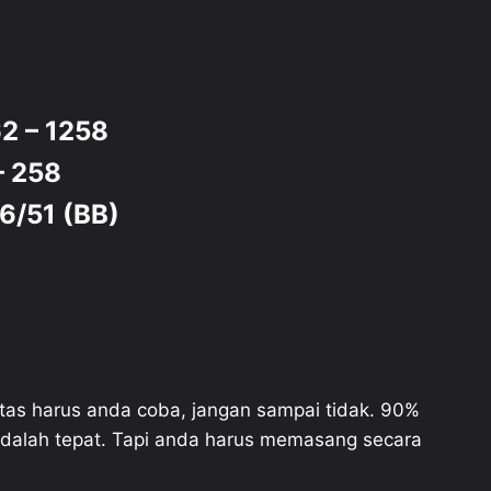
2 – 1258
– 258
6/51 (BB)
tas harus anda coba, jangan sampai tidak. 90%
adalah tepat. Tapi anda harus memasang secara