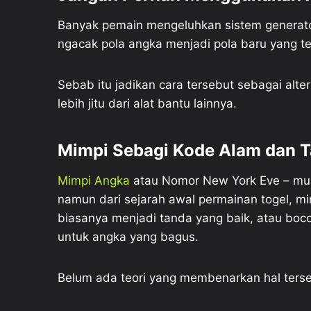
Banyak pemain mengeluhkan sistem generat
ngacak pola angka menjadi pola baru yang te
Sebab itu jadikan cara tersebut sebagai alte
lebih jitu dari alat bantu lainnya.
Mimpi Sebagi Kode Alam dan 
Mimpi Angka
atau Nomor New York Eve – mung
namun dari sejarah awal permainan togel, mim
biasanya menjadi tanda yang baik, atau boco
untuk angka yang bagus.
Belum ada teori yang membenarkan hal terseb