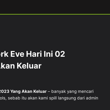
 Eve Hari Ini 02
kan Keluar
2023 Yang Akan Keluar
– banyak yang mencari
s, sebab itu akan kami spill langsung dari admin