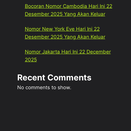
Bocoran Nomor Cambodia Hari Ini 22
Desember 2025 Yang Akan Keluar
Nomor New York Eve Hari Ini 22
Desember 2025 Yang Akan Keluar
Nomor Jakarta Hari Ini 22 December
2025
Recent Comments
No comments to show.