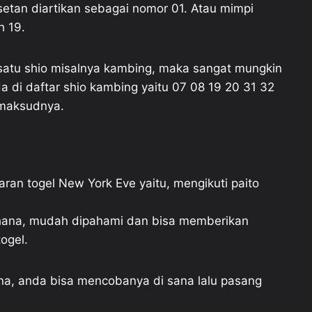
setan diartikan sebagai nomor 01. Atau mimpi
h 19.
 satu shio misalnya kambing, maka sangat mungkin
a di daftar shio kambing yaitu 07 08 19 20 31 32
 maksudnya.
ran togel New York Eve yaitu, mengikuti paito
rhana, mudah dipahami dan bisa memberikan
ogel.
na, anda bisa mencobanya di sana lalu pasang