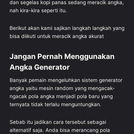
dan segelas kopi panas sedang meracik angka,
nah kira-kira seperti itu.
Berikut akan kami sajikan langkah langkah yang
bisa diikuti untuk meracik angka akurat
Jangan Pernah Menggunakan
Angka Generator
Banyak pemain mengeluhkan sistem generator
angka yaitu mesin random yang mengacak-
ngacak pola angka menjadi pola baru yang
ternyata tidak terlalu menguntungkan.
Sebab itu jadikan cara tersebut sebagai
alternatif saja. Anda bisa merancang pola