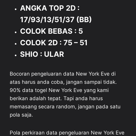
ANGKA TOP 2D :
17/93/13/51/37 (BB)
COLOK BEBAS : 5
COLOK 2D : 75 – 51
SHIO : ULAR
Bocoran pengeluaran data New York Eve di
atas harus anda coba, jangan sampai tidak.
90% data togel New York Eve yang kami
berikan adalah tepat. Tapi anda harus
memasang secara random, jangan pada satu
pola saja.
Pola perkiraan data pengeluaran New York Eve