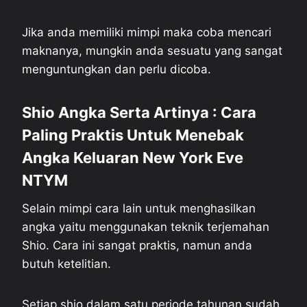
Jika anda memiliki mimpi maka coba mencari
maknanya, mungkin anda sesuatu yang sangat
menguntungkan dan perlu dicoba.
Shio Angka Serta Artinya : Cara
Paling Praktis Untuk Menebak
Angka Keluaran New York Eve
NTYM
Selain mimpi cara lain untuk menghasilkan
angka yaitu menggunakan teknik terjemahan
Shio. Cara ini sangat praktis, namun anda
butuh ketelitian.
Setiap shio dalam satu periode tahunan sudah