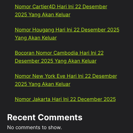
Nomor Cartier4D Hari Ini 22 Desember
2025 Yang Akan Keluar
Nomor Hougang Hari Ini 22 Desember 2025
Yang Akan Keluar
Bocoran Nomor Cambodia Hari Ini 22
Desember 2025 Yang Akan Keluar
Nomor New York Eve Hari Ini 22 Desember
2025 Yang Akan Keluar
Nomor Jakarta Hari Ini 22 December 2025
Recent Comments
No comments to show.