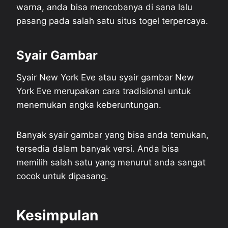
warna, anda bisa mencobanya di sana lalu
pasang pada salah satu situs togel terpercaya.
Syair Gambar
Syair New York Eve atau syair gambar New
York Eve merupakan cara tradisional untuk
menemukan angka keberuntungan.
Banyak syair gambar yang bisa anda temukan,
tersedia dalam banyak versi. Anda bisa
memilih salah satu yang menurut anda sangat
cocok untuk dipasang.
Kesimpulan