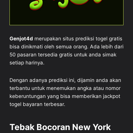
Genjot4d
merupakan situs prediksi togel gratis
bisa dinikmati oleh semua orang. Ada lebih dari
50 pasaran tersedia gratis untuk anda simak
setiap harinya.
Dengan adanya prediksi ini, dijamin anda akan
terbantu untuk menemukan angka atau nomor
keberuntungan yang bisa memberikan jackpot
togel bayaran terbesar.
Tebak Bocoran New York