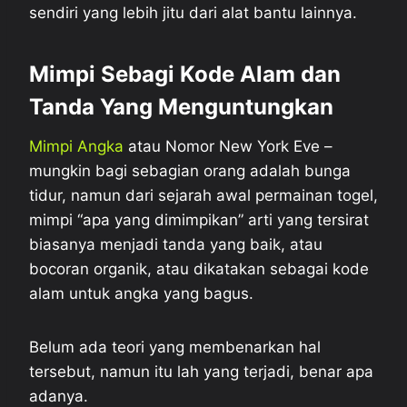
sendiri yang lebih jitu dari alat bantu lainnya.
Mimpi Sebagi Kode Alam dan
Tanda Yang Menguntungkan
Mimpi Angka
atau Nomor New York Eve –
mungkin bagi sebagian orang adalah bunga
tidur, namun dari sejarah awal permainan togel,
mimpi “apa yang dimimpikan” arti yang tersirat
biasanya menjadi tanda yang baik, atau
bocoran organik, atau dikatakan sebagai kode
alam untuk angka yang bagus.
Belum ada teori yang membenarkan hal
tersebut, namun itu lah yang terjadi, benar apa
adanya.