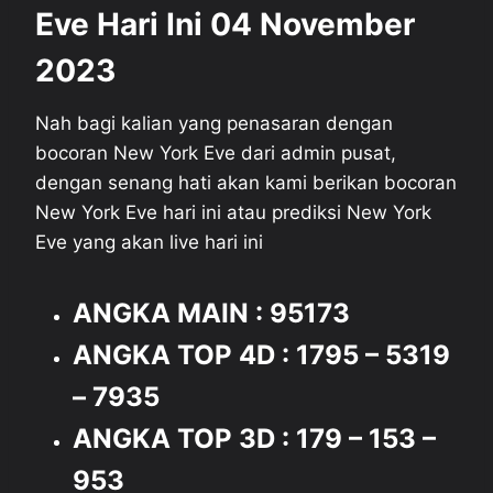
Eve Hari Ini 04 November
2023
Nah bagi kalian yang penasaran dengan
bocoran New York Eve dari admin pusat,
dengan senang hati akan kami berikan bocoran
New York Eve hari ini atau prediksi New York
Eve yang akan live hari ini
ANGKA MAIN : 95173
ANGKA TOP 4D : 1795 – 5319
– 7935
ANGKA TOP 3D : 179 – 153 –
953