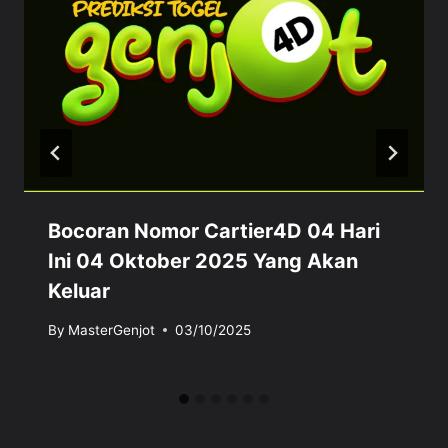
Bocoran Nomor Cartier4D 04 Hari
Ini 04 Oktober 2025 Yang Akan
Keluar
By
MasterGenjot
03/10/2025