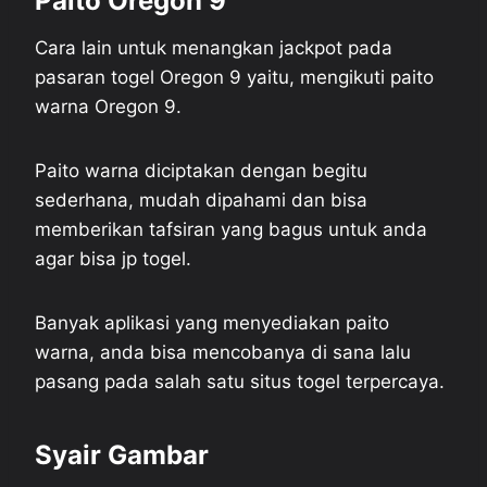
Paito Oregon 9
Cara lain untuk menangkan jackpot pada
pasaran togel Oregon 9 yaitu, mengikuti paito
warna Oregon 9.
Paito warna diciptakan dengan begitu
sederhana, mudah dipahami dan bisa
memberikan tafsiran yang bagus untuk anda
agar bisa jp togel.
Banyak aplikasi yang menyediakan paito
warna, anda bisa mencobanya di sana lalu
pasang pada salah satu situs togel terpercaya.
Syair Gambar