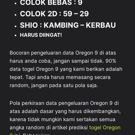
COLOK BEBAS : 9
COLOK 2D : 59 – 29
SHIO : KAMBING – KERBAU
HARUS DIINGAT!
Bocoran pengeluaran data Oregon 9 di atas
harus anda coba, jangan sampai tidak. 90%
data togel Oregon 9 yang kami berikan adalah
tepat. Tapi anda harus memasang secara
random, jangan pada satu pola saja.
Pola perkiraan data pengeluaran Oregon 9 di
atas adalah dasar yang harus dikembangkan,
karena tidak mungkin kami sertakan semua
angka random di artikel prediksi
togel Oregon