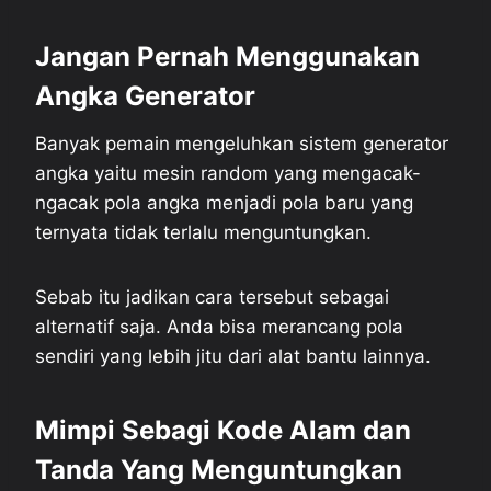
Jangan Pernah Menggunakan
Angka Generator
Banyak pemain mengeluhkan sistem generator
angka yaitu mesin random yang mengacak-
ngacak pola angka menjadi pola baru yang
ternyata tidak terlalu menguntungkan.
Sebab itu jadikan cara tersebut sebagai
alternatif saja. Anda bisa merancang pola
sendiri yang lebih jitu dari alat bantu lainnya.
Mimpi Sebagi Kode Alam dan
Tanda Yang Menguntungkan