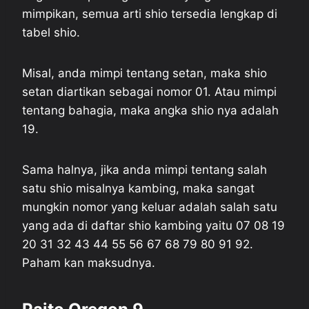
mimpikan, semua arti shio tersedia lengkap di
tabel shio.
Misal, anda mimpi tentang setan, maka shio
setan diartikan sebagai nomor 01. Atau mimpi
tentang bahagia, maka angka shio nya adalah
19.
Sama halnya, jika anda mimpi tentang salah
satu shio misalnya kambing, maka sangat
mungkin nomor yang keluar adalah salah satu
yang ada di daftar shio kambing yaitu 07 08 19
20 31 32 43 44 55 56 67 68 79 80 91 92.
Paham kan maksudnya.