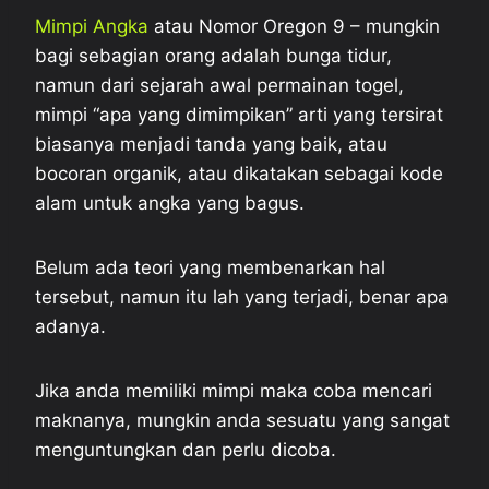
Mimpi Angka
atau Nomor Oregon 9 – mungkin
bagi sebagian orang adalah bunga tidur,
namun dari sejarah awal permainan togel,
mimpi “apa yang dimimpikan” arti yang tersirat
biasanya menjadi tanda yang baik, atau
bocoran organik, atau dikatakan sebagai kode
alam untuk angka yang bagus.
Belum ada teori yang membenarkan hal
tersebut, namun itu lah yang terjadi, benar apa
adanya.
Jika anda memiliki mimpi maka coba mencari
maknanya, mungkin anda sesuatu yang sangat
menguntungkan dan perlu dicoba.