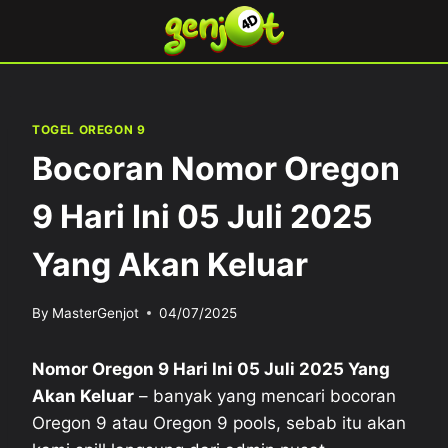
Skip
to
content
TOGEL OREGON 9
Bocoran Nomor Oregon
9 Hari Ini 05 Juli 2025
Yang Akan Keluar
By
MasterGenjot
04/07/2025
Nomor Oregon 9 Hari Ini 05 Juli 2025 Yang
Akan Keluar
– banyak yang mencari bocoran
Oregon 9 atau Oregon 9 pools, sebab itu akan