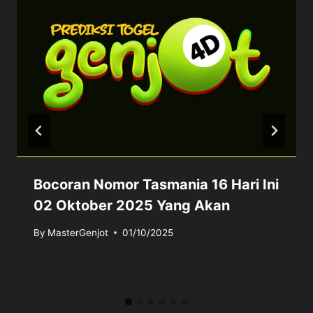
Bocoran Nomor Tasmania 16 Hari Ini
02 Oktober 2025 Yang Akan
By
MasterGenjot
01/10/2025