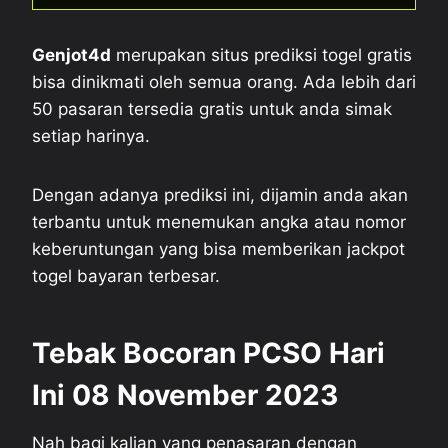
Genjot4d
merupakan situs prediksi togel gratis
bisa dinikmati oleh semua orang. Ada lebih dari
50 pasaran tersedia gratis untuk anda simak
setiap harinya.
Dengan adanya prediksi ini, dijamin anda akan
terbantu untuk menemukan angka atau nomor
keberuntungan yang bisa memberikan jackpot
togel bayaran terbesar.
Tebak Bocoran PCSO Hari
Ini 08 November 2023
Nah bagi kalian yang penasaran dengan