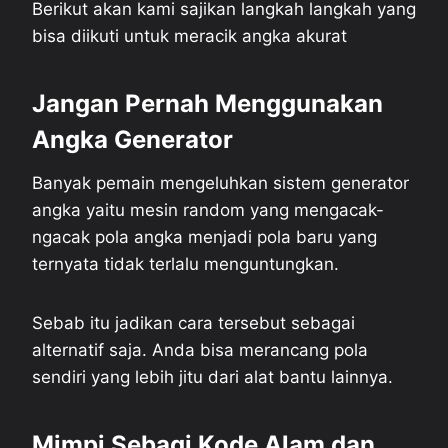
Berikut akan kami sajikan langkah langkah yang
bisa diikuti untuk meracik angka akurat
Jangan Pernah Menggunakan
Angka Generator
Banyak pemain mengeluhkan sistem generator
angka yaitu mesin random yang mengacak-
ngacak pola angka menjadi pola baru yang
ternyata tidak terlalu menguntungkan.
Sebab itu jadikan cara tersebut sebagai
alternatif saja. Anda bisa merancang pola
sendiri yang lebih jitu dari alat bantu lainnya.
Mimpi Sebagi Kode Alam dan