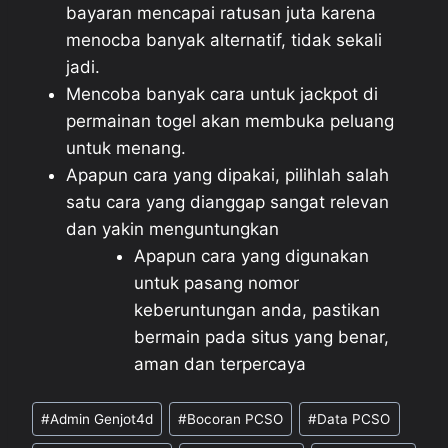
bayaran mencapai ratusan juta karena
menocba banyak alternatif, tidak sekali
jadi.
Mencoba banyak cara untuk jackpot di
permainan togel akan membuka peluang
untuk menang.
Apapun cara yang dipakai, pilihlah salah
satu cara yang dianggap sangat relevan
dan yakin menguntungkan
Apapun cara yang digunakan
untuk pasang nomor
keberuntungan anda, pastikan
bermain pada situs yang benar,
aman dan terpercaya
Post
#
Admin Genjot4d
#
Bocoran PCSO
#
Data PCSO
Tags: