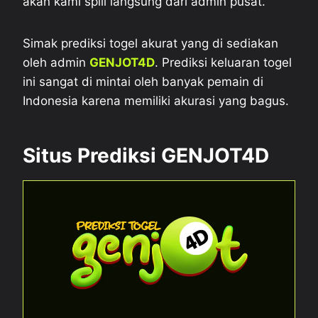
akan kami spill langsung dari admin pusat.
Simak prediksi togel akurat yang di sediakan
oleh admin
GENJOT4D
. Prediksi keluaran togel
ini sangat di mintai oleh banyak pemain di
Indonesia karena memiliki akurasi yang bagus.
Situs Prediksi GENJOT4D