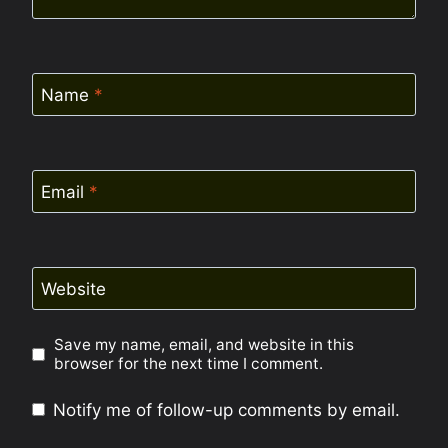
Name
*
Email
*
Website
Save my name, email, and website in this
browser for the next time I comment.
Notify me of follow-up comments by email.