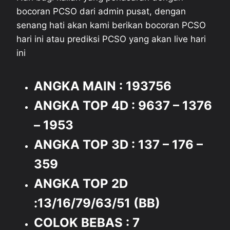
bocoran PCSO dari admin pusat, dengan
senang hati akan kami berikan bocoran PCSO
hari ini atau prediksi PCSO yang akan live hari
ini
ANGKA MAIN : 193756
ANGKA TOP 4D : 9637
– 1376
– 1953
ANGKA TOP 3D : 137 – 176 –
359
ANGKA TOP 2D
:13/16/79/63/51 (BB)
COLOK BEBAS : 7