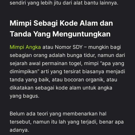
sendiri yang lebih jitu dari alat bantu lainnya.
Mimpi Sebagi Kode Alam dan
Tanda Yang Menguntungkan
Mimpi Angka
atau Nomor SDY – mungkin bagi
sebagian orang adalah bunga tidur, namun dari
sejarah awal permainan togel, mimpi “apa yang
dimimpikan” arti yang tersirat biasanya menjadi
tanda yang baik, atau bocoran organik, atau
dikatakan sebagai kode alam untuk angka
yang bagus.
Belum ada teori yang membenarkan hal
tersebut, namun itu lah yang terjadi, benar apa
adanya.