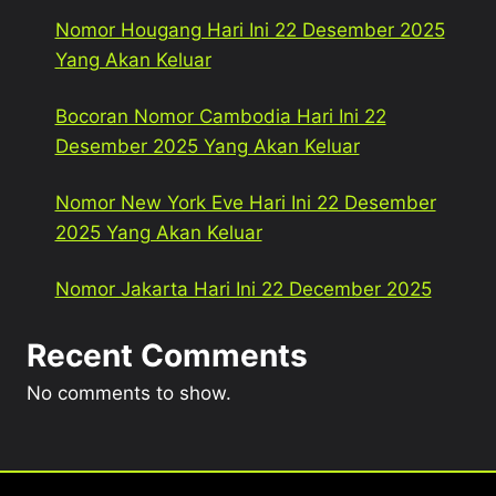
Nomor Hougang Hari Ini 22 Desember 2025
Yang Akan Keluar
Bocoran Nomor Cambodia Hari Ini 22
Desember 2025 Yang Akan Keluar
Nomor New York Eve Hari Ini 22 Desember
2025 Yang Akan Keluar
Nomor Jakarta Hari Ini 22 December 2025
Recent Comments
No comments to show.