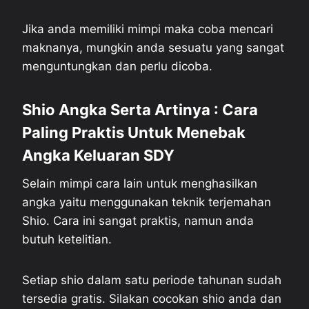
Jika anda memiliki mimpi maka coba mencari
maknanya, mungkin anda sesuatu yang sangat
menguntungkan dan perlu dicoba.
Shio Angka Serta Artinya : Cara
Paling Praktis Untuk Menebak
Angka Keluaran SDY
Selain mimpi cara lain untuk menghasilkan
angka yaitu menggunakan teknik terjemahan
Shio. Cara ini sangat praktis, namun anda
butuh ketelitian.
Setiap shio dalam satu periode tahunan sudah
tersedia gratis. Silakan cocokan shio anda dan