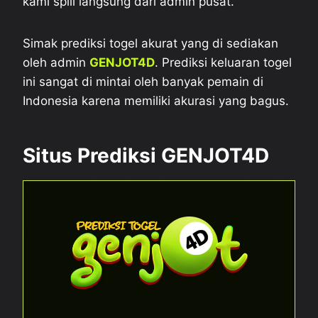
kami spill langsung dari admin pusat.
Simak prediksi togel akurat yang di sediakan
oleh admin
GENJOT4D
. Prediksi keluaran togel
ini sangat di mintai oleh banyak pemain di
Indonesia karena memiliki akurasi yang bagus.
Situs Prediksi GENJOT4D