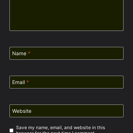
Name
*
Email
*
Website
Save my name, email, and website in this