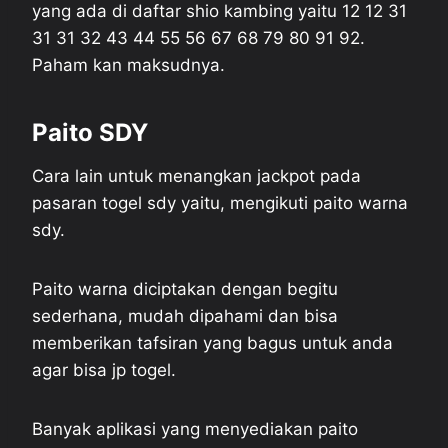
yang ada di daftar shio kambing yaitu 12 12 31
31 31 32 43 44 55 56 67 68 79 80 91 92.
Paham kan maksudnya.
Paito SDY
Cara lain untuk menangkan jackpot pada
pasaran togel sdy yaitu, mengikuti paito warna
sdy.
Paito warna diciptakan dengan begitu
sederhana, mudah dipahami dan bisa
memberikan tafsiran yang bagus untuk anda
agar bisa jp togel.
Banyak aplikasi yang menyediakan paito