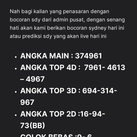
Nah bagi kalian yang penasaran dengan
bocoran sdy dari admin pusat, dengan senang
hati akan kami berikan bocoran sydney hari ini
atau prediksi sdy yang akan live hari ini
ANGKA MAIN : 374961
ANGKA TOP 4D : 7961- 4613
– 4967
ANGKA TOP 3D : 694-314-
967
ANGKA TOP 2D :16-94-
73(BB)