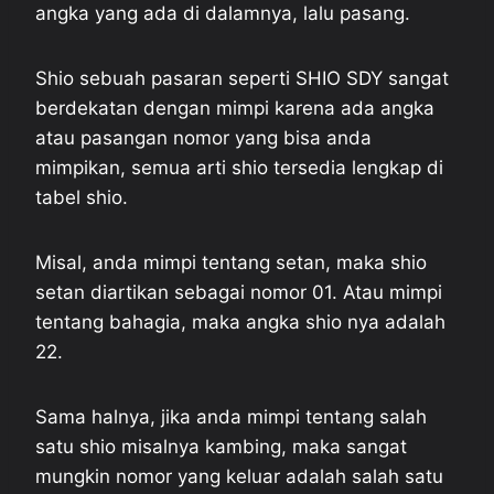
angka yang ada di dalamnya, lalu pasang.
Shio sebuah pasaran seperti SHIO SDY sangat
berdekatan dengan mimpi karena ada angka
atau pasangan nomor yang bisa anda
mimpikan, semua arti shio tersedia lengkap di
tabel shio.
Misal, anda mimpi tentang setan, maka shio
setan diartikan sebagai nomor 01. Atau mimpi
tentang bahagia, maka angka shio nya adalah
22.
Sama halnya, jika anda mimpi tentang salah
satu shio misalnya kambing, maka sangat
mungkin nomor yang keluar adalah salah satu