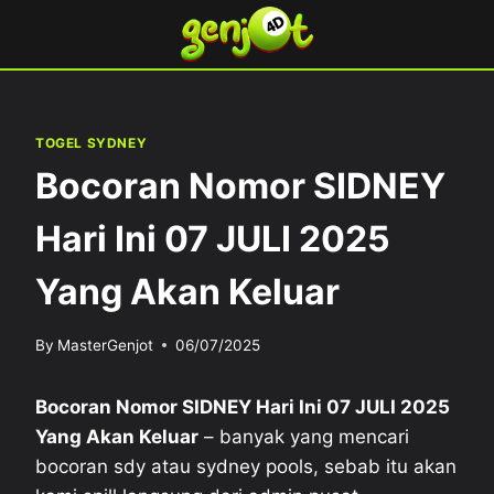
Skip
to
content
TOGEL SYDNEY
Bocoran Nomor SIDNEY
Hari Ini 07 JULI 2025
Yang Akan Keluar
By
MasterGenjot
06/07/2025
Bocoran Nomor SIDNEY Hari Ini 07 JULI 2025
Yang Akan Keluar
– banyak yang mencari
bocoran sdy atau sydney pools, sebab itu akan