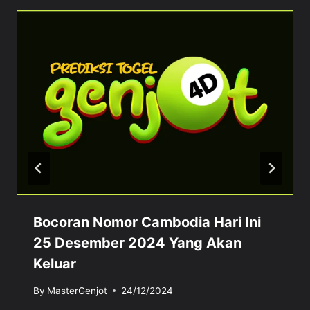
Bocoran Nomor Cambodia Hari Ini
25 Desember 2024 Yang Akan
Keluar
By
MasterGenjot
24/12/2024