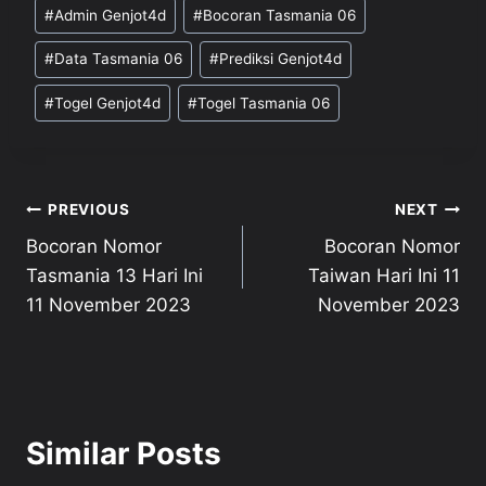
Post
#
Admin Genjot4d
#
Bocoran Tasmania 06
Tags:
#
Data Tasmania 06
#
Prediksi Genjot4d
#
Togel Genjot4d
#
Togel Tasmania 06
Post
PREVIOUS
NEXT
Bocoran Nomor
Bocoran Nomor
navigation
Tasmania 13 Hari Ini
Taiwan Hari Ini 11
11 November 2023
November 2023
Similar Posts