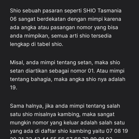
Shio sebuah pasaran seperti SHIO Tasmania
06 sangat berdekatan dengan mimpi karena
ada angka atau pasangan nomor yang bisa
anda mimpikan, semua arti shio tersedia
lengkap di tabel shio.
Misal, anda mimpi tentang setan, maka shio
setan diartikan sebagai nomor 01. Atau mimpi
tentang bahagia, maka angka shio nya adalah
19.
Sama halnya, jika anda mimpi tentang salah
satu shio misalnya kambing, maka sangat
mungkin nomor yang keluar adalah salah satu
yang ada di daftar shio kambing yaitu 07 08 19