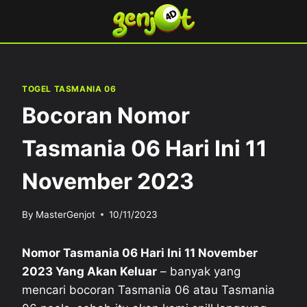
Skip
to
content
TOGEL TASMANIA 06
Bocoran Nomor
Tasmania 06 Hari Ini 11
November 2023
By
MasterGenjot
10/11/2023
Nomor Tasmania 06 Hari Ini 11 November
2023 Yang Akan Keluar
– banyak yang
mencari bocoran Tasmania 06 atau Tasmania