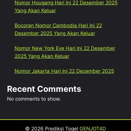
Nomor Hougang Hari Ini 22 Desember 2025
Yang Akan Keluar
Bocoran Nomor Cambodia Hari Ini 22
Desember 2025 Yang Akan Keluar
Nomor New York Eve Hari Ini 22 Desember
2025 Yang Akan Keluar
Nomor Jakarta Hari Ini 22 December 2025
Recent Comments
No comments to show.
© 2026 Prediksi Togel
GENJOT4D