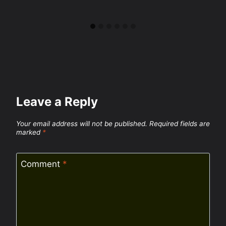
Leave a Reply
Your email address will not be published.
Required fields are
marked
*
Comment
*