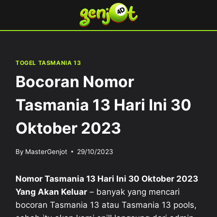
Skip
to
content
TOGEL TASMANIA 13
Bocoran Nomor
Tasmania 13 Hari Ini 30
Oktober 2023
By
MasterGenjot
29/10/2023
Nomor Tasmania 13 Hari Ini 30 Oktober 2023
Yang Akan Keluar
– banyak yang mencari
bocoran Tasmania 13 atau Tasmania 13 pools,