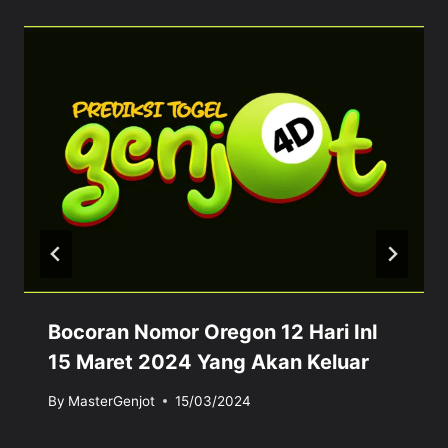
Bocoran Nomor Oregon 12 Hari InI
15 Maret 2024 Yang Akan Keluar
By
MasterGenjot
15/03/2024