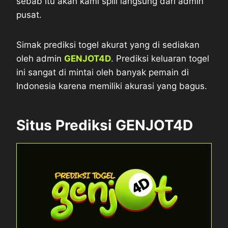
sebab itu akan kami spill langsung dari admin
pusat.
Simak prediksi togel akurat yang di sediakan
oleh admin
GENJOT4D
. Prediksi keluaran togel
ini sangat di mintai oleh banyak pemain di
Indonesia karena memiliki akurasi yang bagus.
Situs Prediksi GENJOT4D