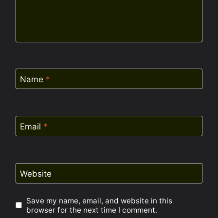
Name
*
Email
*
Website
Save my name, email, and website in this
browser for the next time I comment.