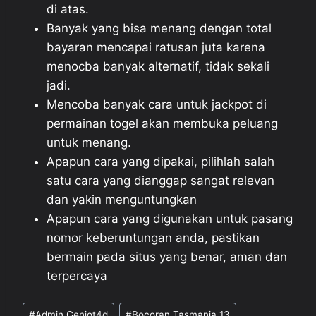
di atas.
Banyak yang bisa menang dengan total
bayaran mencapai ratusan juta karena
menocba banyak alternatif, tidak sekali
jadi.
Mencoba banyak cara untuk jackpot di
permainan togel akan membuka peluang
untuk menang.
Apapun cara yang dipakai, pilihlah salah
satu cara yang dianggap sangat relevan
dan yakin menguntungkan
Apapun cara yang digunakan untuk pasang
nomor keberuntungan anda, pastikan
bermain pada situs yang benar, aman dan
terpercaya
Post
#
Admin Genjot4d
#
Bocoran Tasmania 13