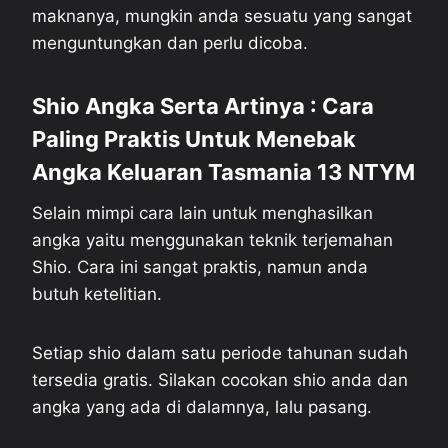
maknanya, mungkin anda sesuatu yang sangat
menguntungkan dan perlu dicoba.
Shio Angka Serta Artinya : Cara
Paling Praktis Untuk Menebak
Angka Keluaran Tasmania 13 NTYM
Selain mimpi cara lain untuk menghasilkan
angka yaitu menggunakan teknik terjemahan
Shio. Cara ini sangat praktis, namun anda
butuh ketelitian.
Setiap shio dalam satu periode tahunan sudah
tersedia gratis. Silakan cocokan shio anda dan
angka yang ada di dalamnya, lalu pasang.