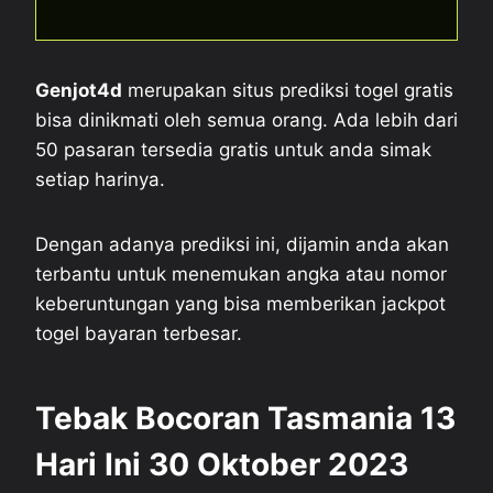
Genjot4d
merupakan situs prediksi togel gratis
bisa dinikmati oleh semua orang. Ada lebih dari
50 pasaran tersedia gratis untuk anda simak
setiap harinya.
Dengan adanya prediksi ini, dijamin anda akan
terbantu untuk menemukan angka atau nomor
keberuntungan yang bisa memberikan jackpot
togel bayaran terbesar.
Tebak Bocoran Tasmania 13
Hari Ini 30 Oktober 2023