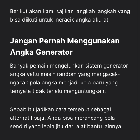
Berikut akan kami sajikan langkah langkah yang
bisa diikuti untuk meracik angka akurat
Jangan Pernah Menggunakan
Angka Generator
Banyak pemain mengeluhkan sistem generator
angka yaitu mesin random yang mengacak-
ngacak pola angka menjadi pola baru yang
ternyata tidak terlalu menguntungkan.
Sebab itu jadikan cara tersebut sebagai
alternatif saja. Anda bisa merancang pola
sendiri yang lebih jitu dari alat bantu lainnya.