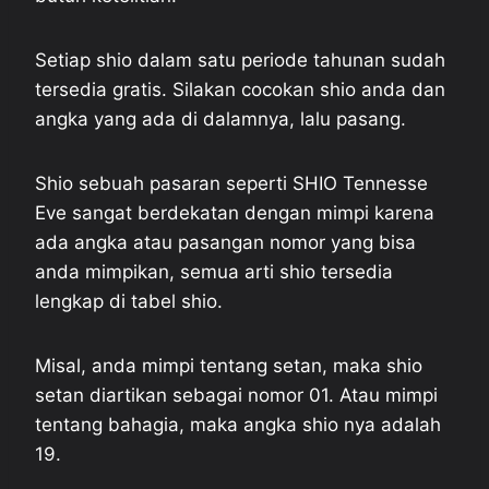
Setiap shio dalam satu periode tahunan sudah
tersedia gratis. Silakan cocokan shio anda dan
angka yang ada di dalamnya, lalu pasang.
Shio sebuah pasaran seperti SHIO Tennesse
Eve sangat berdekatan dengan mimpi karena
ada angka atau pasangan nomor yang bisa
anda mimpikan, semua arti shio tersedia
lengkap di tabel shio.
Misal, anda mimpi tentang setan, maka shio
setan diartikan sebagai nomor 01. Atau mimpi
tentang bahagia, maka angka shio nya adalah
19.