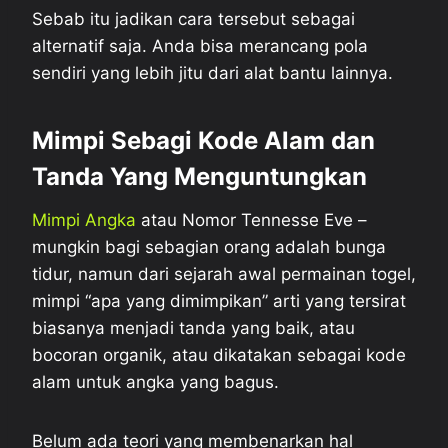
Sebab itu jadikan cara tersebut sebagai
alternatif saja. Anda bisa merancang pola
sendiri yang lebih jitu dari alat bantu lainnya.
Mimpi Sebagi Kode Alam dan
Tanda Yang Menguntungkan
Mimpi Angka
atau Nomor Tennesse Eve –
mungkin bagi sebagian orang adalah bunga
tidur, namun dari sejarah awal permainan togel,
mimpi “apa yang dimimpikan” arti yang tersirat
biasanya menjadi tanda yang baik, atau
bocoran organik, atau dikatakan sebagai kode
alam untuk angka yang bagus.
Belum ada teori yang membenarkan hal