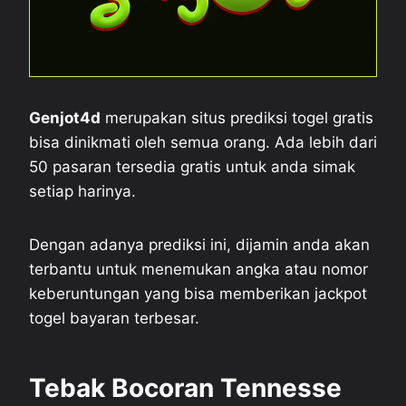
Genjot4d
merupakan situs prediksi togel gratis
bisa dinikmati oleh semua orang. Ada lebih dari
50 pasaran tersedia gratis untuk anda simak
setiap harinya.
Dengan adanya prediksi ini, dijamin anda akan
terbantu untuk menemukan angka atau nomor
keberuntungan yang bisa memberikan jackpot
togel bayaran terbesar.
Tebak Bocoran Tennesse