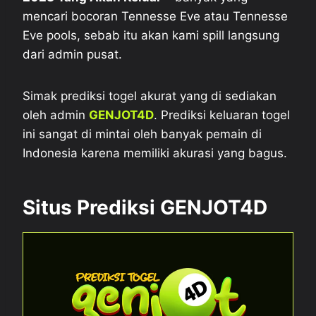
mencari bocoran Tennesse Eve atau Tennesse
Eve pools, sebab itu akan kami spill langsung
dari admin pusat.
Simak prediksi togel akurat yang di sediakan
oleh admin
GENJOT4D
. Prediksi keluaran togel
ini sangat di mintai oleh banyak pemain di
Indonesia karena memiliki akurasi yang bagus.
Situs Prediksi GENJOT4D