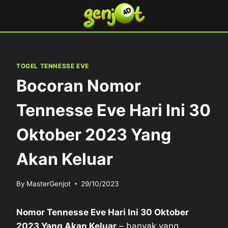
Skip
to
content
TOGEL TENNESSE EVE
Bocoran Nomor
Tennesse Eve Hari Ini 30
Oktober 2023 Yang
Akan Keluar
By
MasterGenjot
29/10/2023
Nomor Tennesse Eve Hari Ini 30 Oktober
2023 Yang Akan Keluar
– banyak yang