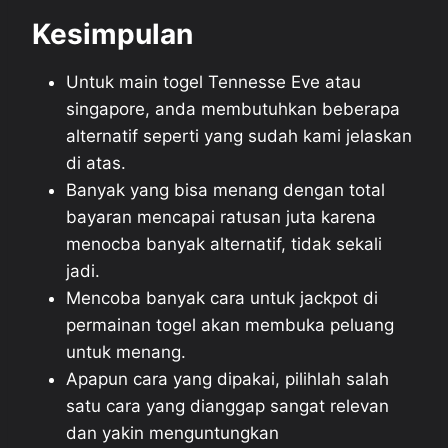
Kesimpulan
Untuk main togel Tennesse Eve atau
singapore, anda membutuhkan beberapa
alternatif seperti yang sudah kami jelaskan
di atas.
Banyak yang bisa menang dengan total
bayaran mencapai ratusan juta karena
menocba banyak alternatif, tidak sekali
jadi.
Mencoba banyak cara untuk jackpot di
permainan togel akan membuka peluang
untuk menang.
Apapun cara yang dipakai, pilihlah salah
satu cara yang dianggap sangat relevan
dan yakin menguntungkan