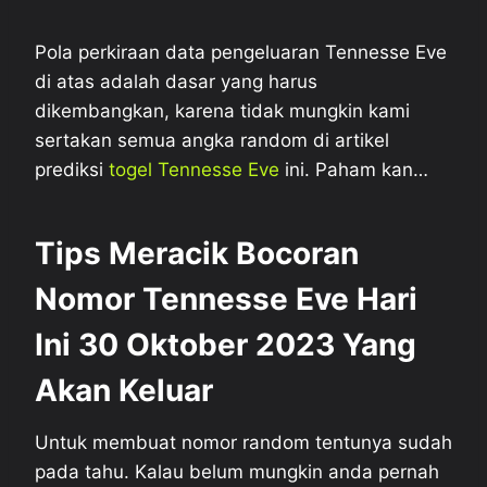
Pola perkiraan data pengeluaran Tennesse Eve
di atas adalah dasar yang harus
dikembangkan, karena tidak mungkin kami
sertakan semua angka random di artikel
prediksi
togel Tennesse Eve
ini. Paham kan…
Tips Meracik Bocoran
Nomor Tennesse Eve Hari
Ini 30 Oktober 2023 Yang
Akan Keluar
Untuk membuat nomor random tentunya sudah
pada tahu. Kalau belum mungkin anda pernah