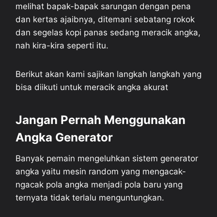
melihat bapak-bapak sarungan dengan pena
dan kertas ajaibnya, ditemani sebatang rokok
dan segelas kopi panas sedang meracik angka,
nah kira-kira seperti itu.
Berikut akan kami sajikan langkah langkah yang
bisa diikuti untuk meracik angka akurat
Jangan Pernah Menggunakan
Angka Generator
Banyak pemain mengeluhkan sistem generator
angka yaitu mesin random yang mengacak-
ngacak pola angka menjadi pola baru yang
ternyata tidak terlalu menguntungkan.