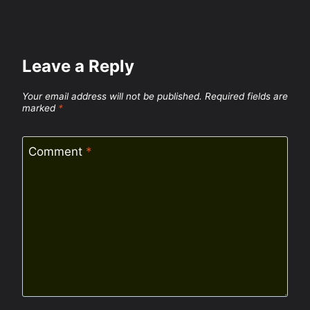
Leave a Reply
Your email address will not be published.
Required fields are
marked
*
Comment
*