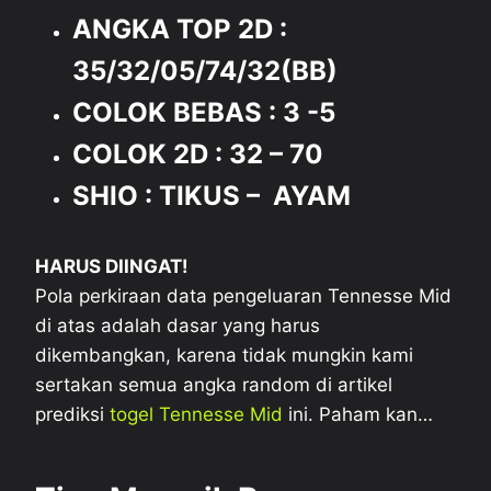
ANGKA TOP 2D :
35/32/05/74/32(BB)
COLOK BEBAS : 3 -5
COLOK 2D : 32 – 70
SHIO : TIKUS – AYAM
HARUS DIINGAT!
Pola perkiraan data pengeluaran Tennesse Mid
di atas adalah dasar yang harus
dikembangkan, karena tidak mungkin kami
sertakan semua angka random di artikel
prediksi
togel Tennesse Mid
ini. Paham kan…