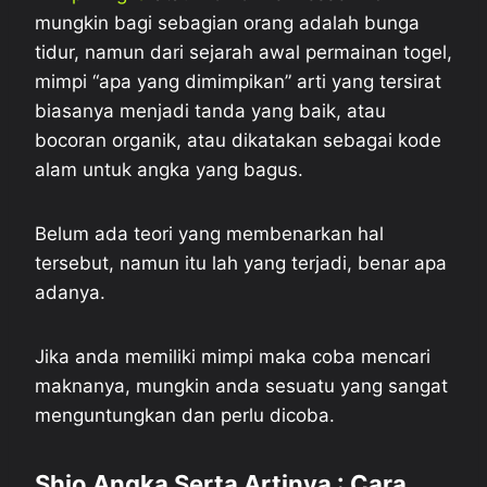
mungkin bagi sebagian orang adalah bunga
tidur, namun dari sejarah awal permainan togel,
mimpi “apa yang dimimpikan” arti yang tersirat
biasanya menjadi tanda yang baik, atau
bocoran organik, atau dikatakan sebagai kode
alam untuk angka yang bagus.
Belum ada teori yang membenarkan hal
tersebut, namun itu lah yang terjadi, benar apa
adanya.
Jika anda memiliki mimpi maka coba mencari
maknanya, mungkin anda sesuatu yang sangat
menguntungkan dan perlu dicoba.
Shio Angka Serta Artinya : Cara