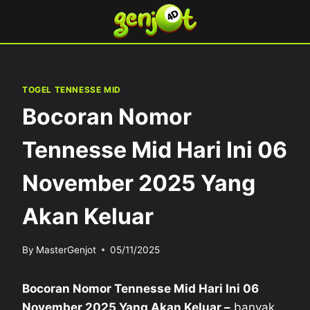
Skip
to
content
TOGEL TENNESSE MID
Bocoran Nomor
Tennesse Mid Hari Ini 06
November 2025 Yang
Akan Keluar
By
MasterGenjot
05/11/2025
Bocoran Nomor Tennesse Mid Hari Ini 06
November 2025 Yang Akan Keluar –
banyak