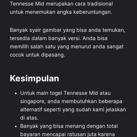
Tennesse Mid merupakan cara tradisional
untuk menemukan angka keberuntungan.
Banyak syair gambar yang bisa anda temukan,
tersedia dalam banyak versi. Anda bisa
memilih salah satu yang menurut anda sangat
cocok untuk dipasang.
Kesimpulan
Untuk main togel Tennesse Mid atau
singapore, anda membutuhkan beberapa
alternatif seperti yang sudah kami jelaskan
di atas.
Banyak yang bisa menang dengan total
bayaran mencapai ratusan juta karena