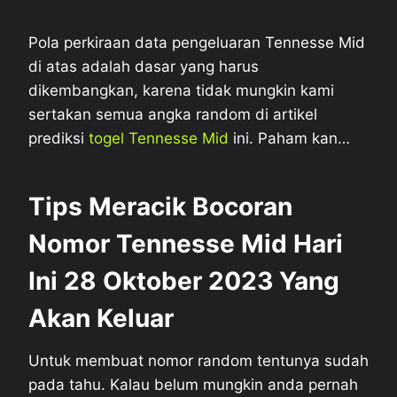
Pola perkiraan data pengeluaran Tennesse Mid
di atas adalah dasar yang harus
dikembangkan, karena tidak mungkin kami
sertakan semua angka random di artikel
prediksi
togel Tennesse Mid
ini. Paham kan…
Tips Meracik Bocoran
Nomor Tennesse Mid Hari
Ini 28 Oktober 2023 Yang
Akan Keluar
Untuk membuat nomor random tentunya sudah
pada tahu. Kalau belum mungkin anda pernah