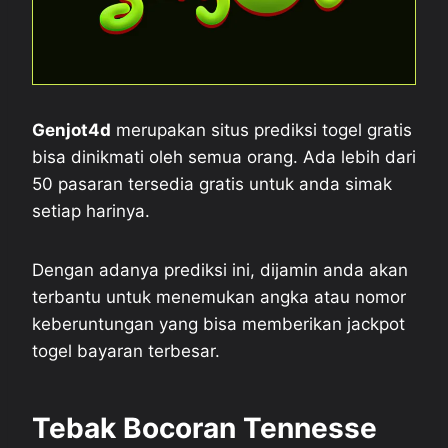
Genjot4d
merupakan situs prediksi togel gratis
bisa dinikmati oleh semua orang. Ada lebih dari
50 pasaran tersedia gratis untuk anda simak
setiap harinya.
Dengan adanya prediksi ini, dijamin anda akan
terbantu untuk menemukan angka atau nomor
keberuntungan yang bisa memberikan jackpot
togel bayaran terbesar.
Tebak Bocoran Tennesse