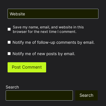
Website
Save my name, email, and website in this
browser for the next time I comment.
Notify me of follow-up comments by email.
Notify me of new posts by email.
Search
Search