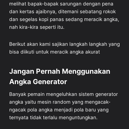
melihat bapak-bapak sarungan dengan pena
dan kertas ajaibnya, ditemani sebatang rokok
dan segelas kopi panas sedang meracik angka,
nah kira-kira seperti itu.
Berikut akan kami sajikan langkah langkah yang
bisa diikuti untuk meracik angka akurat
Jangan Pernah Menggunakan
Angka Generator
Banyak pemain mengeluhkan sistem generator
angka yaitu mesin random yang mengacak-
ngacak pola angka menjadi pola baru yang
ternyata tidak terlalu menguntungkan.