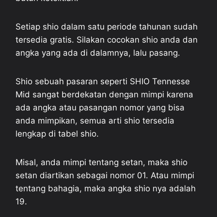
Setiap shio dalam satu periode tahunan sudah
tersedia gratis. Silakan cocokan shio anda dan
angka yang ada di dalamnya, lalu pasang.
Shio sebuah pasaran seperti SHIO Tennesse
Mid sangat berdekatan dengan mimpi karena
ada angka atau pasangan nomor yang bisa
anda mimpikan, semua arti shio tersedia
lengkap di tabel shio.
Misal, anda mimpi tentang setan, maka shio
setan diartikan sebagai nomor 01. Atau mimpi
tentang bahagia, maka angka shio nya adalah
19.