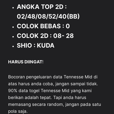
ANGKA TOP 2D :
02/48/08/52/40
(BB)
COLOK BEBAS : 0
COLOK 2D : 08- 28
SHIO : KUDA
HARUS DIINGAT
!
Bocoran pengeluaran data Tennesse Mid di
atas harus anda coba, jangan sampai tidak.
90% data togel Tennesse Mid yang kami
berikan adalah tepat. Tapi anda harus
memasang secara random, jangan pada satu
pola saja.