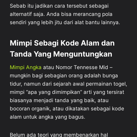
Sebab itu jadikan cara tersebut sebagai
alternatif saja. Anda bisa merancang pola
sendiri yang lebih jitu dari alat bantu lainnya.
Mimpi Sebagi Kode Alam dan
Tanda Yang Menguntungkan
Mimpi Angka
atau Nomor Tennesse Mid –
mungkin bagi sebagian orang adalah bunga
tidur, namun dari sejarah awal permainan togel,
mimpi “apa yang dimimpikan” arti yang tersirat
biasanya menjadi tanda yang baik, atau
bocoran organik, atau dikatakan sebagai kode
alam untuk angka yang bagus.
Belum ada teori yang membenarkan hal