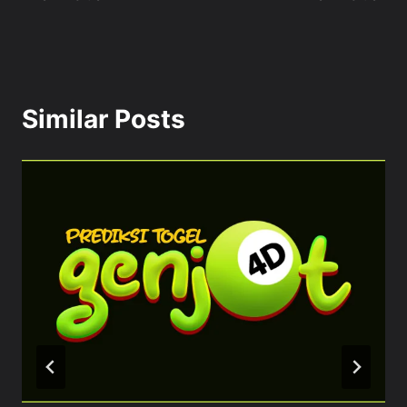
Similar Posts