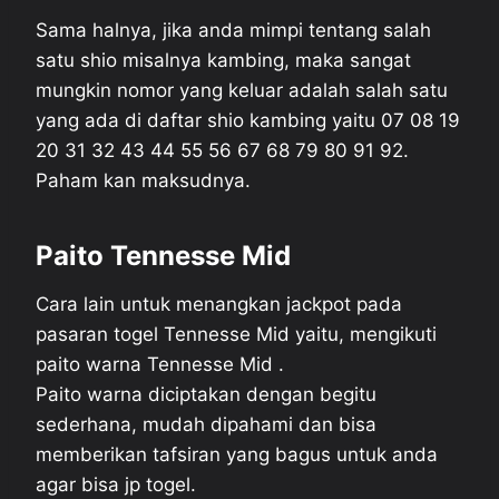
Sama halnya, jika anda mimpi tentang salah
satu shio misalnya kambing, maka sangat
mungkin nomor yang keluar adalah salah satu
yang ada di daftar shio kambing yaitu 07 08 19
20 31 32 43 44 55 56 67 68 79 80 91 92.
Paham kan maksudnya.
Paito Tennesse Mid
Cara lain untuk menangkan jackpot pada
pasaran togel Tennesse Mid yaitu, mengikuti
paito warna Tennesse Mid .
Paito warna diciptakan dengan begitu
sederhana, mudah dipahami dan bisa
memberikan tafsiran yang bagus untuk anda
agar bisa jp togel.