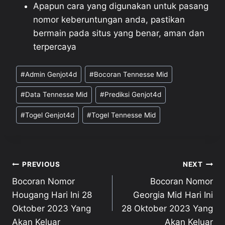
Apapun cara yang digunakan untuk pasang
nomor keberuntungan anda, pastikan
bermain pada situs yang benar, aman dan
terpercaya
Post
#
Admin Genjot4d
#
Bocoran Tennesse Mid
Tags:
#
Data Tennesse Mid
#
Prediksi Genjot4d
#
Togel Genjot4d
#
Togel Tennesse Mid
Post
PREVIOUS
NEXT
Bocoran Nomor
Bocoran Nomor
navigation
Hougang Hari Ini 28
Georgia Mid Hari Ini
Oktober 2023 Yang
28 Oktober 2023 Yang
Akan Keluar
Akan Keluar