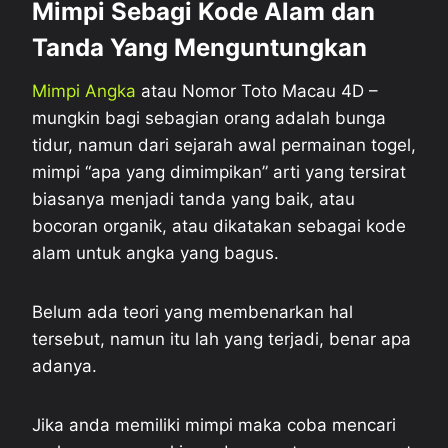
Mimpi Sebagi Kode Alam dan
Tanda Yang Menguntungkan
Mimpi Angka
atau Nomor Toto Macau 4D –
mungkin bagi sebagian orang adalah bunga
tidur, namun dari sejarah awal permainan togel,
mimpi “apa yang dimimpikan” arti yang tersirat
biasanya menjadi tanda yang baik, atau
bocoran organik, atau dikatakan sebagai kode
alam untuk angka yang bagus.
Belum ada teori yang membenarkan hal
tersebut, namun itu lah yang terjadi, benar apa
adanya.
Jika anda memiliki mimpi maka coba mencari