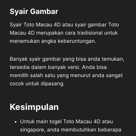
Syair Gambar
Syair Toto Macau 4D atau syair gambar Toto
Macau 4D merupakan cara tradisional untuk
menemukan angka keberuntungan.
Banyak syair gambar yang bisa anda temukan,
tersedia dalam banyak versi. Anda bisa
memilih salah satu yang menurut anda sangat
cocok untuk dipasang.
Kesimpulan
Untuk main togel Toto Macau 4D atau
singapore, anda membutuhkan beberapa