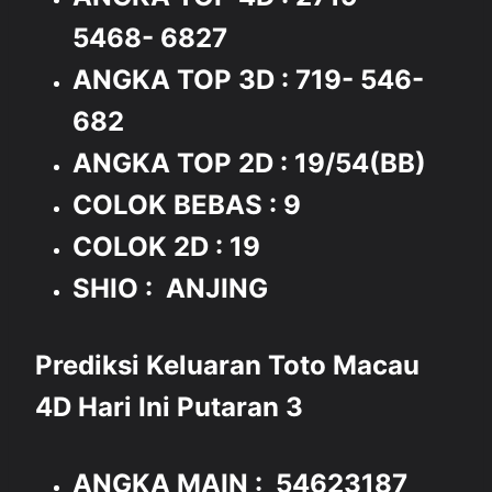
5468- 6827
ANGKA TOP 3D : 719- 546-
682
ANGKA TOP 2D :
19
/
54
(BB)
COLOK BEBAS : 9
COLOK 2D : 19
SHIO : ANJING
Prediksi Keluaran Toto Macau
4D Hari Ini Putaran 3
ANGKA MAIN : 54623187