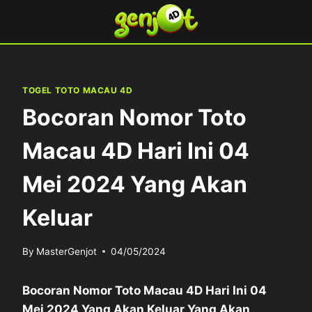
Skip
to
content
TOGEL TOTO MACAU 4D
Bocoran Nomor Toto
Macau 4D Hari Ini 04
Mei 2024 Yang Akan
Keluar
By
MasterGenjot
04/05/2024
Bocoran Nomor Toto Macau 4D Hari Ini 04
Mei 2024 Yang Akan Keluar Yang Akan