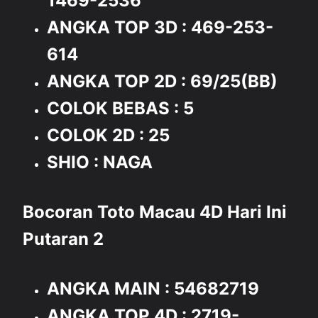
1469-2536
ANGKA TOP 3D : 469-253-
614
ANGKA TOP 2D : 69/25(BB)
COLOK BEBAS : 5
COLOK 2D : 25
SHIO : NAGA
Bocoran Toto Macau 4D Hari Ini
Putaran 2
ANGKA MAIN : 54682719
ANGKA TOP 4D : 2719-