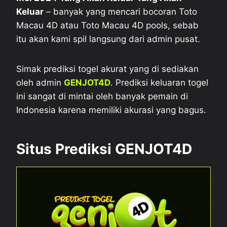
Keluar
– banyak yang mencari bocoran Toto
Macau 4D atau Toto Macau 4D pools, sebab
itu akan kami spil langsung dari admin pusat.
Simak prediksi togel akurat yang di sediakan
oleh admin
GENJOT4D
. Prediksi keluaran togel
ini sangat di mintai oleh banyak pemain di
Indonesia karena memiliki akurasi yang bagus.
Situs Prediksi GENJOT4D