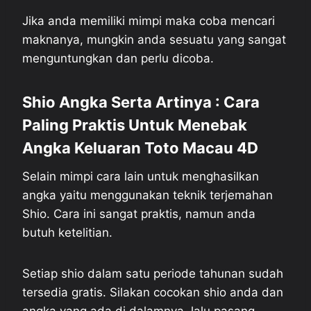
Jika anda memiliki mimpi maka coba mencari
maknanya, mungkin anda sesuatu yang sangat
menguntungkan dan perlu dicoba.
Shio Angka Serta Artinya : Cara
Paling Praktis Untuk Menebak
Angka Keluaran Toto Macau 4D
Selain mimpi cara lain untuk menghasilkan
angka yaitu menggunakan teknik terjemahan
Shio. Cara ini sangat praktis, namun anda
butuh ketelitian.
Setiap shio dalam satu periode tahunan sudah
tersedia gratis. Silakan cocokan shio anda dan