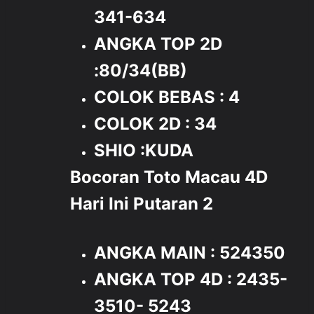
341-634
ANGKA TOP 2D
:80/34(BB)
COLOK BEBAS : 4
COLOK 2D : 34
SHIO :KUDA
Bocoran Toto Macau 4D
Hari Ini Putaran 2
ANGKA MAIN : 524350
ANGKA TOP 4D : 2435-
3510- 5243