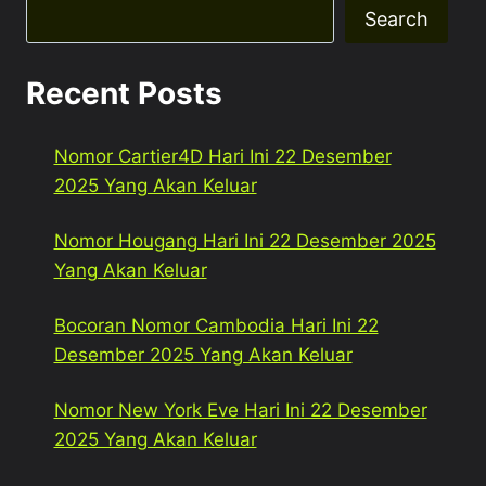
Search
Recent Posts
Nomor Cartier4D Hari Ini 22 Desember
2025 Yang Akan Keluar
Nomor Hougang Hari Ini 22 Desember 2025
Yang Akan Keluar
Bocoran Nomor Cambodia Hari Ini 22
Desember 2025 Yang Akan Keluar
Nomor New York Eve Hari Ini 22 Desember
2025 Yang Akan Keluar