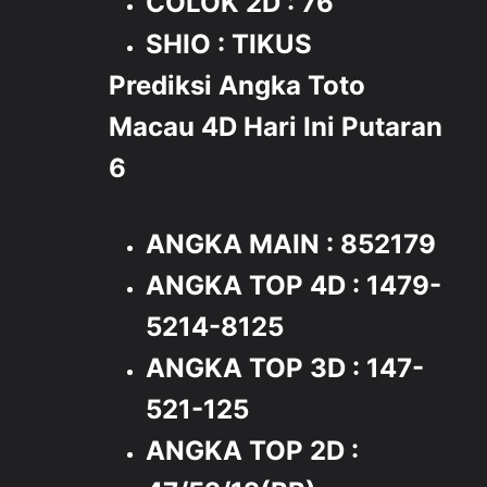
COLOK 2D : 76
SHIO : TIKUS
Prediksi Angka Toto
Macau 4D Hari Ini Putaran
6
ANGKA MAIN : 852179
ANGKA TOP 4D : 1479-
5214-8125
ANGKA TOP 3D : 147-
521-125
ANGKA TOP 2D :