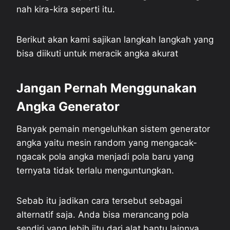
nah kira-kira seperti itu.
Berikut akan kami sajikan langkah langkah yang
bisa diikuti untuk meracik angka akurat
Jangan Pernah Menggunakan
Angka Generator
Banyak pemain mengeluhkan sistem generator
angka yaitu mesin random yang mengacak-
ngacak pola angka menjadi pola baru yang
ternyata tidak terlalu menguntungkan.
Sebab itu jadikan cara tersebut sebagai
alternatif saja. Anda bisa merancang pola
sendiri yang lebih jitu dari alat bantu lainnya.