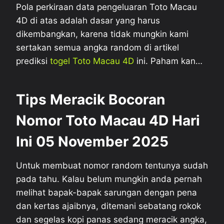
Pola perkiraan data pengeluaran Toto Macau
4D di atas adalah dasar yang harus
dikembangkan, karena tidak mungkin kami
sertakan semua angka random di artikel
prediksi
togel Toto Macau 4D
ini. Paham kan…
Tips Meracik Bocoran
Nomor
Toto Macau 4D Hari
Ini 05 November 2025
Untuk membuat nomor random tentunya sudah
pada tahu. Kalau belum mungkin anda pernah
melihat bapak-bapak sarungan dengan pena
dan kertas ajaibnya, ditemani sebatang rokok
dan segelas kopi panas sedang meracik angka,