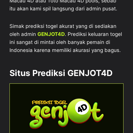
Macau 4D atau Toto Macau 4D pools, sebab
itu akan kami spil langsung dari admin pusat.
Simak prediksi togel akurat yang di sediakan
oleh admin
GENJOT4D
. Prediksi keluaran togel
ini sangat di mintai oleh banyak pemain di
Indonesia karena memiliki akurasi yang bagus.
Situs Prediksi GENJOT4D