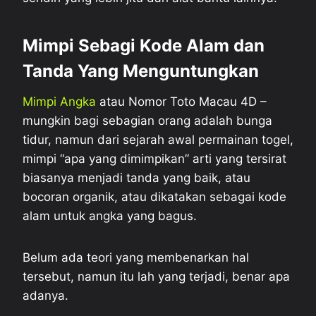
Mimpi Sebagi Kode Alam dan
Tanda Yang Menguntungkan
Mimpi Angka
atau Nomor Toto Macau 4D –
mungkin bagi sebagian orang adalah bunga
tidur, namun dari sejarah awal permainan togel,
mimpi “apa yang dimimpikan” arti yang tersirat
biasanya menjadi tanda yang baik, atau
bocoran organik, atau dikatakan sebagai kode
alam untuk angka yang bagus.
Belum ada teori yang membenarkan hal
tersebut, namun itu lah yang terjadi, benar apa
adanya.