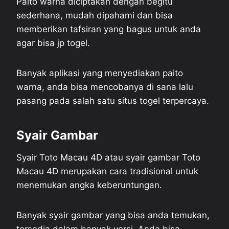
Paito warna diciptakan dengan begitu
sederhana, mudah dipahami dan bisa
memberikan tafsiran yang bagus untuk anda
agar bisa jp togel.
Banyak aplikasi yang menyediakan paito
warna, anda bisa mencobanya di sana lalu
pasang pada salah satu situs togel terpercaya.
Syair Gambar
Syair Toto Macau 4D atau syair gambar Toto
Macau 4D merupakan cara tradisional untuk
menemukan angka keberuntungan.
Banyak syair gambar yang bisa anda temukan,