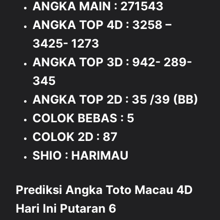
ANGKA MAIN :
271543
ANGKA TOP 4D : 3258 –
3425- 1273
ANGKA TOP 3D : 942- 289-
345
ANGKA TOP 2D : 35 /39 (BB)
COLOK BEBAS : 5
COLOK 2D : 87
SHIO : HARIMAU
Prediksi Angka Toto Macau 4D
Hari Ini Putaran 6