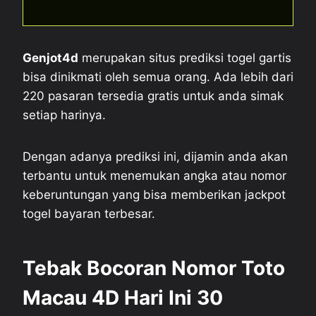
Genjot4d
merupakan situs prediksi togel gartis
bisa dinikmati oleh semua orang. Ada lebih dari
220 pasaran tersedia gratis untuk anda simak
setiap harinya.
Dengan adanya prediksi ini, dijamin anda akan
terbantu untuk menemukan angka atau nomor
keberuntungan yang bisa memberikan jackpot
togel bayaran terbesar.
Tebak Bocoran Nomor Toto
Macau 4D Hari Ini 30