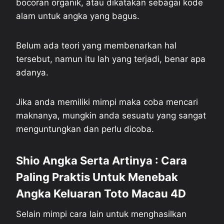
bocoran organik, atau dikatakan sebagai kode
alam untuk angka yang bagus.
Belum ada teori yang membenarkan hal
tersebut, namun itu lah yang terjadi, benar apa
adanya.
Jika anda memiliki mimpi maka coba mencari
maknanya, mungkin anda sesuatu yang sangat
menguntungkan dan perlu dicoba.
Shio Angka Serta Artinya : Cara
Paling Praktis Untuk Menebak
Angka Keluaran Toto Macau 4D
Selain mimpi cara lain untuk menghasilkan