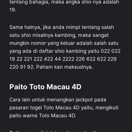
tentang bahagia, maka angka shio nya adalah
19.
Sama halnya, jika anda mimpi tentang salah
satu shio misalnya kambing, maka sangat
mungkin nomor yang keluar adalah salah satu
yang ada di daftar shio kambing yaitu 022 022
19 22 221 222 422 44 2222 226 622 622 229
220 91 92. Paham kan maksudnya.
Paito Toto Macau 4D
Cara lain untuk menangkan jackpot pada
pasaran togel Toto Macau 4D yaitu, mengikuti
paito warna Toto Macau 4D.