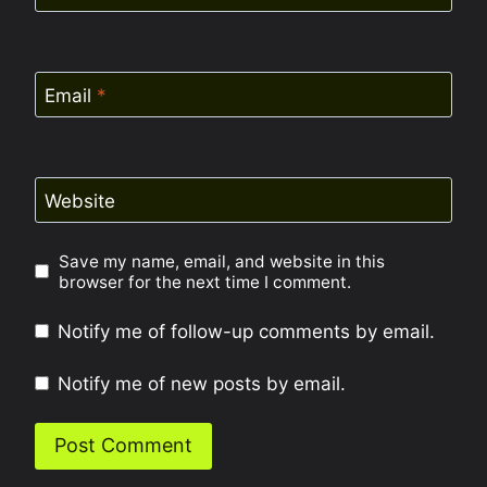
Email
*
Website
Save my name, email, and website in this
browser for the next time I comment.
Notify me of follow-up comments by email.
Notify me of new posts by email.