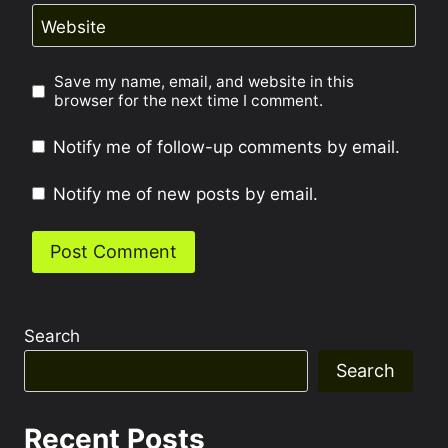
Website
Save my name, email, and website in this
browser for the next time I comment.
Notify me of follow-up comments by email.
Notify me of new posts by email.
Search
Search
Recent Posts