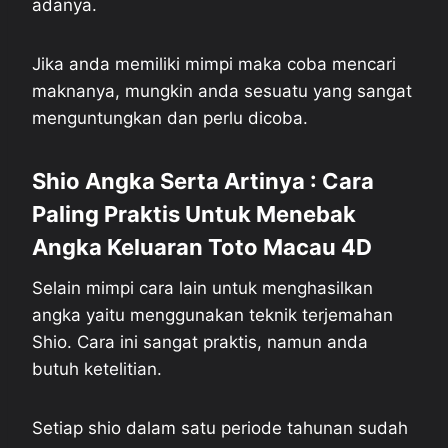
adanya.
Jika anda memiliki mimpi maka coba mencari
maknanya, mungkin anda sesuatu yang sangat
menguntungkan dan perlu dicoba.
Shio Angka Serta Artinya : Cara
Paling Praktis Untuk Menebak
Angka Keluaran Toto Macau 4D
Selain mimpi cara lain untuk menghasilkan
angka yaitu menggunakan teknik terjemahan
Shio. Cara ini sangat praktis, namun anda
butuh ketelitian.
Setiap shio dalam satu periode tahunan sudah