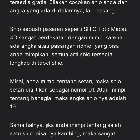
tersedia gratis. Silakan cocokan shio anda dan
angka yang ada di dalamnya, lalu pasang.
Shio sebuah pasaran seperti SHIO Toto Macau
4D sangat berdekatan dengan mimpi karena
ada angka atau pasangan nomor yang bisa
anda mimpikan, semua arti shio tersedia
lengkap di tabel shio.
Misal, anda mimpi tentang setan, maka shio
setan diartikan sebagai nomor 01. Atau mimpi
tentang bahagia, maka angka shio nya adalah
19.
Sama halnya, jika anda mimpi tentang salah
satu shio misalnya kambing, maka sangat