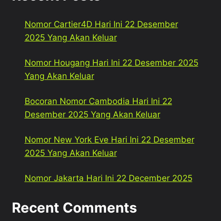
Nomor Cartier4D Hari Ini 22 Desember
2025 Yang Akan Keluar
Nomor Hougang Hari Ini 22 Desember 2025
Yang Akan Keluar
Bocoran Nomor Cambodia Hari Ini 22
Desember 2025 Yang Akan Keluar
Nomor New York Eve Hari Ini 22 Desember
2025 Yang Akan Keluar
Nomor Jakarta Hari Ini 22 December 2025
Recent Comments