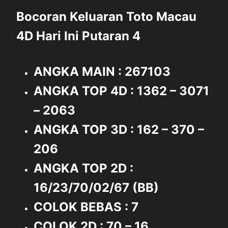
Bocoran Keluaran Toto Macau
4D Hari Ini Putaran 4
ANGKA MAIN : 267103
ANGKA TOP 4D : 1362 – 3071
– 2063
ANGKA TOP 3D : 162 – 370 –
206
ANGKA TOP 2D :
16/23/70/02/67 (BB)
COLOK BEBAS : 7
COLOK 2D : 70 – 16