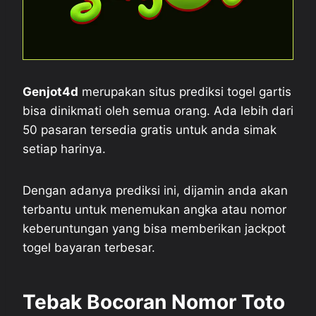
Genjot4d
merupakan situs prediksi togel gartis
bisa dinikmati oleh semua orang. Ada lebih dari
50 pasaran tersedia gratis untuk anda simak
setiap harinya.
Dengan adanya prediksi ini, dijamin anda akan
terbantu untuk menemukan angka atau nomor
keberuntungan yang bisa memberikan jackpot
togel bayaran terbesar.
Tebak Bocoran Nomor Toto