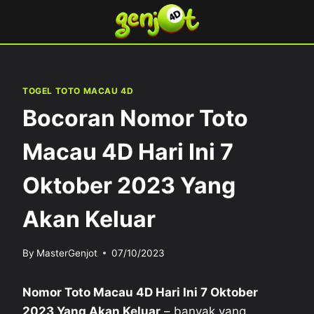
Skip
to
content
TOGEL TOTO MACAU 4D
Bocoran Nomor Toto
Macau 4D Hari Ini 7
Oktober 2023 Yang
Akan Keluar
By
MasterGenjot
07/10/2023
Nomor Toto Macau 4D Hari Ini 7 Oktober
2023 Yang Akan Keluar
– banyak yang