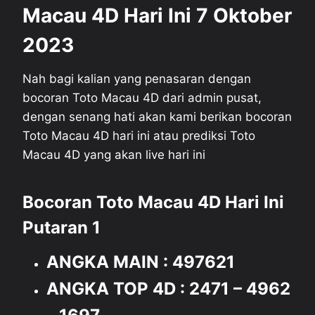
Macau 4D Hari Ini 7 Oktober
2023
Nah bagi kalian yang penasaran dengan
bocoran Toto Macau 4D dari admin pusat,
dengan senang hati akan kami berikan bocoran
Toto Macau 4D hari ini atau prediksi Toto
Macau 4D yang akan live hari ini
Bocoran Toto Macau 4D Hari Ini
Putaran 1
ANGKA MAIN : 497621
ANGKA TOP 4D : 2471 – 4962