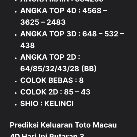
ANGKA TOP 4D : 4568 –
3625 – 2483
ANGKA TOP 3D : 648 – 532 –
438
ANGKA TOP 2D :
64/85/32/43/28 (BB)
COLOK BEBAS : 8
COLOK 2D : 85 – 43
SHIO : KELINCI
Prediksi Keluaran Toto Macau
4D Hari Ini Putaran 3