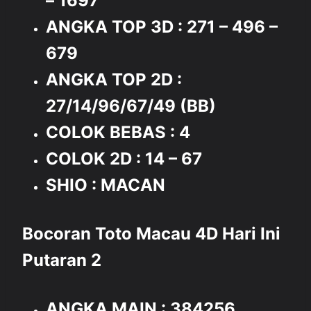
– 1697
ANGKA TOP 3D : 271 – 496 –
679
ANGKA TOP 2D :
27/14/96/67/49 (BB)
COLOK BEBAS : 4
COLOK 2D : 14 – 67
SHIO : MACAN
Bocoran Toto Macau 4D Hari Ini
Putaran 2
ANGKA MAIN : 384256