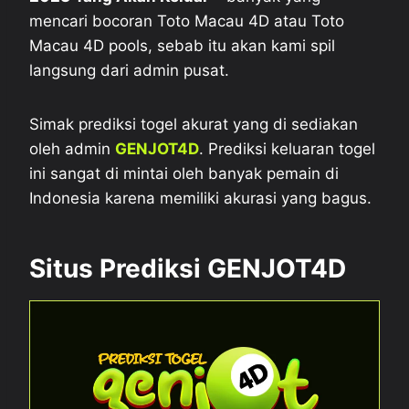
mencari bocoran Toto Macau 4D atau Toto
Macau 4D pools, sebab itu akan kami spil
langsung dari admin pusat.
Simak prediksi togel akurat yang di sediakan
oleh admin
GENJOT4D
. Prediksi keluaran togel
ini sangat di mintai oleh banyak pemain di
Indonesia karena memiliki akurasi yang bagus.
Situs Prediksi GENJOT4D