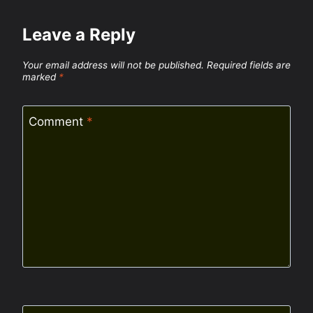
Leave a Reply
Your email address will not be published.
Required fields are
marked
*
Comment
*