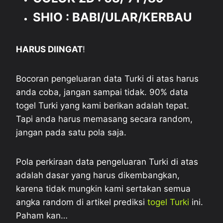
SHIO : BABI/ULAR/KERBAU
HARUS DIINGAT
!
Bocoran pengeluaran data Turki di atas harus
anda coba, jangan sampai tidak. 90% data
togel Turki yang kami berikan adalah tepat.
Tapi anda harus memasang secara random,
jangan pada satu pola saja.
Pola perkiraan data pengeluaran Turki di atas
adalah dasar yang harus dikembangkan,
karena tidak mungkin kami sertakan semua
angka random di artikel prediksi
togel Turki
ini.
Paham kan…