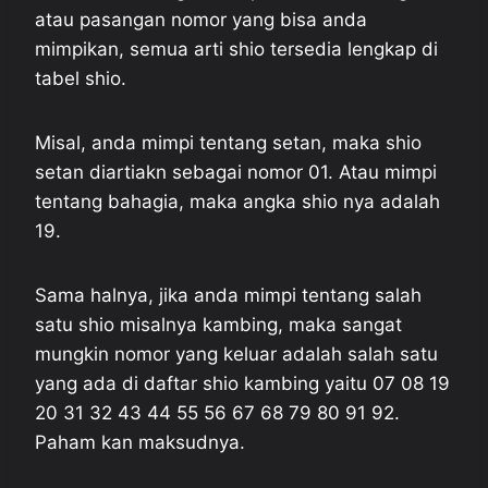
atau pasangan nomor yang bisa anda
mimpikan, semua arti shio tersedia lengkap di
tabel shio.
Misal, anda mimpi tentang setan, maka shio
setan diartiakn sebagai nomor 01. Atau mimpi
tentang bahagia, maka angka shio nya adalah
19.
Sama halnya, jika anda mimpi tentang salah
satu shio misalnya kambing, maka sangat
mungkin nomor yang keluar adalah salah satu
yang ada di daftar shio kambing yaitu 07 08 19
20 31 32 43 44 55 56 67 68 79 80 91 92.
Paham kan maksudnya.