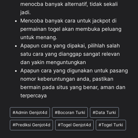
menocba banyak alternatif, tidak sekali
jadi.
Mencoba banyak cara untuk jackpot di
permainan togel akan membuka peluang
untuk menang.
Apapun cara yang dipakai, pilihlah salah
satu cara yang dianggap sangat relevan
dan yakin menguntungkan
Apapun cara yang digunakan untuk pasang
nomor keberuntungan anda, pastikan
bermain pada situs yang benar, aman dan
terpercaya
Post
#
Admin Genjot4d
#
Bocoran Turki
#
Data Turki
Tags:
#
Prediksi Genjot4d
#
Togel Genjot4d
#
Togel Turki