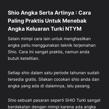
Shio Angka Serta Artinya : Cara
Paling Praktis Untuk Menebak
Angka Keluaran Turki NTYM
Selain mimpi cara lain untuk menghasilkan
angka yaitu menggunakan teknik terjemahan
Shio. Cara ini sangat praktis, namun anda
butuh ketelitian.
Setiap shio dalam satu periode tahunan sudah
tersedia gratis. Silakan cocokan shio anda dan
angka yang ada di dalamnya, lalu pasang.
Shio sebuah pasaran seperti SHIO Turki sangat
berdekatan dengan mimpi karena ada angka