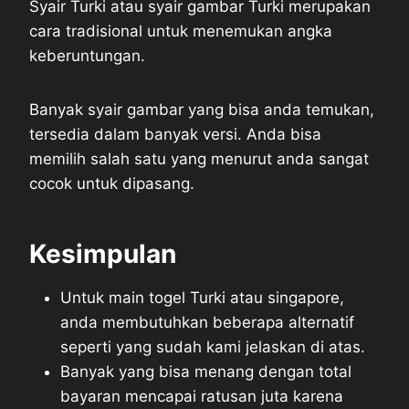
Syair Turki atau syair gambar Turki merupakan
cara tradisional untuk menemukan angka
keberuntungan.
Banyak syair gambar yang bisa anda temukan,
tersedia dalam banyak versi. Anda bisa
memilih salah satu yang menurut anda sangat
cocok untuk dipasang.
Kesimpulan
Untuk main togel Turki atau singapore,
anda membutuhkan beberapa alternatif
seperti yang sudah kami jelaskan di atas.
Banyak yang bisa menang dengan total
bayaran mencapai ratusan juta karena