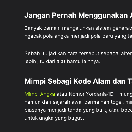
Jangan Pernah Menggunakan 
Banyak pemain mengeluhkan sistem generat
ngacak pola angka menjadi pola baru yang te
Sebab itu jadikan cara tersebut sebagai alte
lebih jitu dari alat bantu lainnya.
Mimpi Sebagi Kode Alam dan 
Mimpi Angka
atau Nomor Yordania4D – mungk
namun dari sejarah awal permainan togel, mim
biasanya menjadi tanda yang baik, atau boco
untuk angka yang bagus.