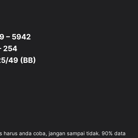
9 – 5942
– 254
5/49 (BB)
s harus anda coba, jangan sampai tidak. 90% data