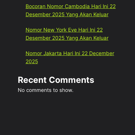
Bocoran Nomor Cambodia Hari Ini 22
Desember 2025 Yang Akan Keluar
Nomor New York Eve Hari Ini 22
Desember 2025 Yang Akan Keluar
Nomor Jakarta Hari Ini 22 December
2025
Recent Comments
No comments to show.