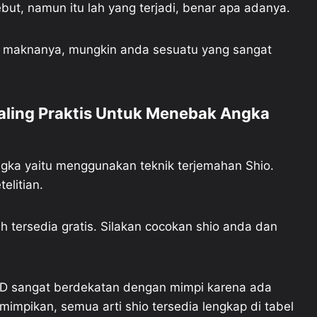
ut, namun itu lah yang terjadi, benar apa adanya.
i maknanya, mungkin anda sesuatu yang sangat
Paling Praktis Untuk Menebak Angka
ngka yaitu menggunakan teknik terjemahan Shio.
elitian.
h tersedia gratis. Silakan cocokan shio anda dan
4D sangat berdekatan dengan mimpi karena ada
mpikan, semua arti shio tersedia lengkap di tabel