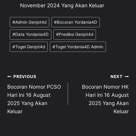
November 2024 Yang Akan Keluar
Post
#
Admin Genjot4d
#
Bocoran Yordania4D
Tags:
#
Data Yordania4D
#
Prediksi Genjot4d
#
Togel Genjot4d
#
Togel Yordania4D Admin
Post
PREVIOUS
NEXT
Bocoran Nomor PCSO
Bocoran Nomor HK
navigation
Hari Ini 16 August
Hari Ini 16 August
2025 Yang Akan
2025 Yang Akan
Keluar
Keluar