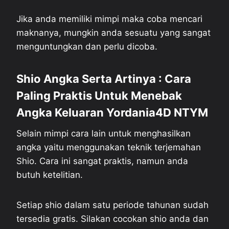
Jika anda memiliki mimpi maka coba mencari
maknanya, mungkin anda sesuatu yang sangat
menguntungkan dan perlu dicoba.
Shio Angka Serta Artinya : Cara
Paling Praktis Untuk Menebak
Angka Keluaran Yordania4D NTYM
Selain mimpi cara lain untuk menghasilkan
angka yaitu menggunakan teknik terjemahan
Shio. Cara ini sangat praktis, namun anda
butuh ketelitian.
Setiap shio dalam satu periode tahunan sudah
tersedia gratis. Silakan cocokan shio anda dan