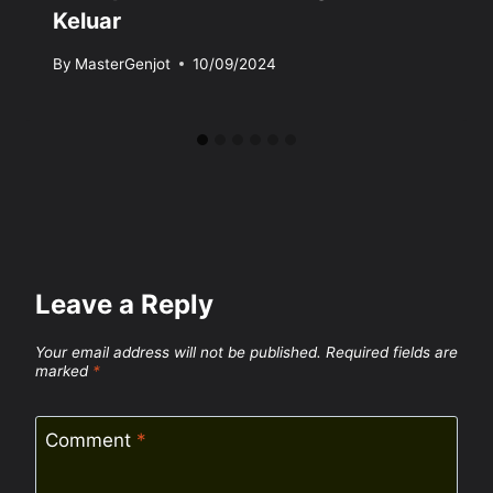
Keluar
By
MasterGenjot
10/09/2024
Leave a Reply
Your email address will not be published.
Required fields are
marked
*
Comment
*