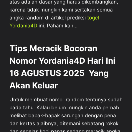
atas adalah dasar yang harus dikembangkan,
karena tidak mungkin kami sertakan semua
angka random di artikel prediksi
togel
Yordania4D
ini. Paham kan…
Tips Meracik Bocoran
Nomor Yordania4D Hari Ini
16 AGUSTUS 2025 Yang
Akan Keluar
Untuk membuat nomor random tentunya sudah
pada tahu. Kalau belum mungkin anda pernah
melihat bapak-bapak sarungan dengan pena
dan kertas ajaibnya, ditemani sebatang rokok
dan segelas kopi panas sedang meracik angka,