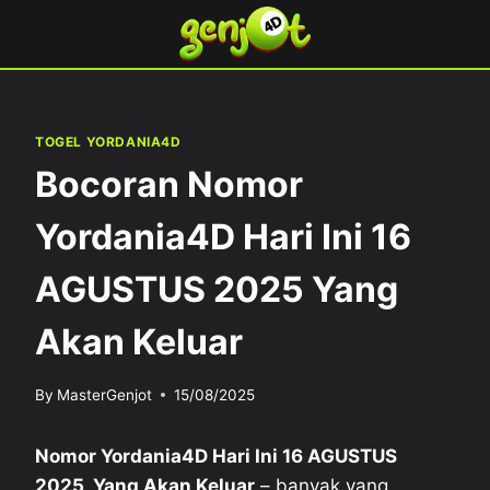
Skip
to
content
TOGEL YORDANIA4D
Bocoran Nomor
Yordania4D Hari Ini 16
AGUSTUS 2025 Yang
Akan Keluar
By
MasterGenjot
15/08/2025
Nomor Yordania4D Hari Ini 16 AGUSTUS
2025 Yang Akan Keluar
– banyak yang