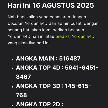
Hari Ini 16 AGUSTUS 2025
Nah bagi kalian yang penasaran dengan
bocoran Yordania4D dari admin pusat, dengan
senang hati akan kami berikan bocoran
Yordania4D hari ini atau
prediksi Yordania4D
yang akan live hari ini
ANGKA MAIN :
5
1
6
4
8
7
ANGKA TOP 4D : 5
6
4
1
-6
4
51
-
8
467
ANGKA TOP 3D : 145-615-
768
ANGKA TOP 2D :