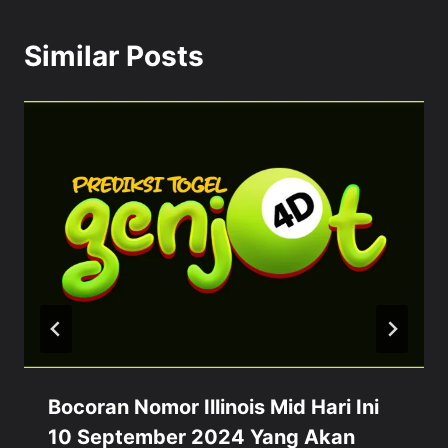
Similar Posts
Bocoran Nomor Illinois Mid Hari Ini
10 September 2024 Yang Akan