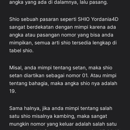
angka yang ada di dalamnya, lalu pasang.
Shio sebuah pasaran seperti SHIO Yordania4D
sangat berdekatan dengan mimpi karena ada
angka atau pasangan nomor yang bisa anda
mimpikan, semua arti shio tersedia lengkap di
tabel shio.
Misal, anda mimpi tentang setan, maka shio
setan diartikan sebagai nomor 01. Atau mimpi
tentang bahagia, maka angka shio nya adalah
19.
Sama halnya, jika anda mimpi tentang salah
satu shio misalnya kambing, maka sangat
mungkin nomor yang keluar adalah salah satu