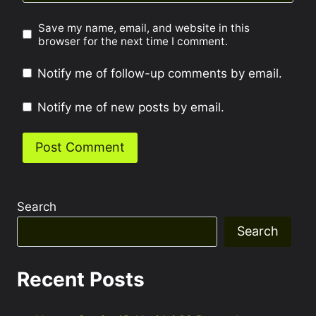
Save my name, email, and website in this
browser for the next time I comment.
Notify me of follow-up comments by email.
Notify me of new posts by email.
Search
Search
Recent Posts