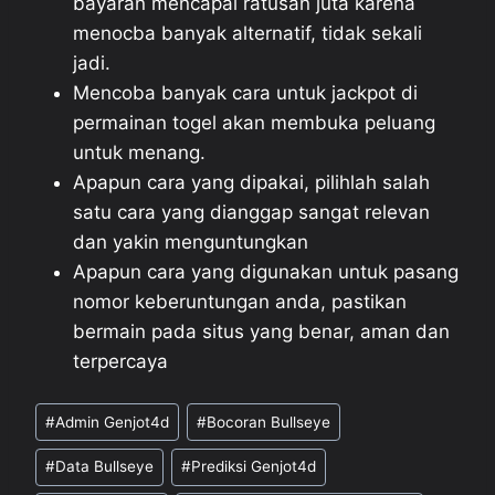
bayaran mencapai ratusan juta karena
menocba banyak alternatif, tidak sekali
jadi.
Mencoba banyak cara untuk jackpot di
permainan togel akan membuka peluang
untuk menang.
Apapun cara yang dipakai, pilihlah salah
satu cara yang dianggap sangat relevan
dan yakin menguntungkan
Apapun cara yang digunakan untuk pasang
nomor keberuntungan anda, pastikan
bermain pada situs yang benar, aman dan
terpercaya
Post
#
Admin Genjot4d
#
Bocoran Bullseye
Tags:
#
Data Bullseye
#
Prediksi Genjot4d