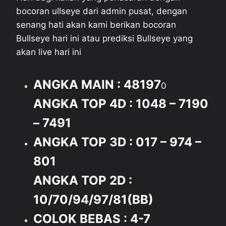
bocoran ullseye dari admin pusat, dengan
senang hati akan kami berikan bocoran
Bullseye hari ini atau prediksi Bullseye yang
akan live hari ini
ANGKA MAIN :
4
8
1
9
7
0
ANGKA TOP 4D : 1048 – 7190
– 7491
ANGKA TOP 3D : 017 – 97
4
–
801
ANGKA TOP 2D :
10/70/94/97/81(BB)
COLOK BEBAS : 4-7