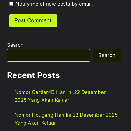
Notify me of new posts by email.
Search
Search
Recent Posts
Nomor Cartier4D Hari Ini 22 Desember
2025 Yang Akan Keluar
Nomor Hougang Hari Ini 22 Desember 2025
Yang Akan Keluar