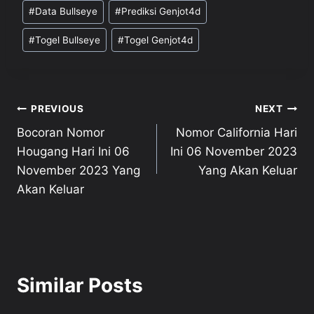
#
Data Bullseye
#
Prediksi Genjot4d
#
Togel Bullseye
#
Togel Genjot4d
Post
PREVIOUS
NEXT
Bocoran Nomor
Nomor California Hari
navigation
Hougang Hari Ini 06
Ini 06 November 2023
November 2023 Yang
Yang Akan Keluar
Akan Keluar
Similar Posts