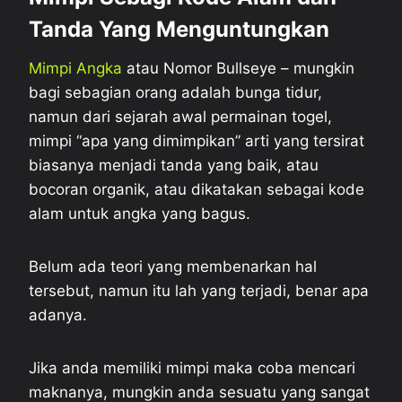
Tanda Yang Menguntungkan
Mimpi Angka
atau Nomor Bullseye – mungkin
bagi sebagian orang adalah bunga tidur,
namun dari sejarah awal permainan togel,
mimpi “apa yang dimimpikan” arti yang tersirat
biasanya menjadi tanda yang baik, atau
bocoran organik, atau dikatakan sebagai kode
alam untuk angka yang bagus.
Belum ada teori yang membenarkan hal
tersebut, namun itu lah yang terjadi, benar apa
adanya.
Jika anda memiliki mimpi maka coba mencari
maknanya, mungkin anda sesuatu yang sangat