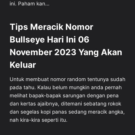
ini. Paham kan…
Tips Meracik
Nomor
Bullseye Hari Ini 06
November 2023 Yang Akan
Keluar
Untuk membuat nomor random tentunya sudah
pada tahu. Kalau belum mungkin anda pernah
melihat bapak-bapak sarungan dengan pena
dan kertas ajaibnya, ditemani sebatang rokok
dan segelas kopi panas sedang meracik angka,
nah kira-kira seperti itu.