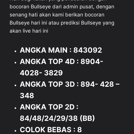
bocoran Bullseye dari admin pusat, dengan
senang hati akan kami berikan bocoran
Bullseye hari ini atau prediksi Bullseye yang
akan live hari ini
ANGKA MAIN :
8
4
3
0
9
2
ANGKA TOP 4D : 8904-
4028- 3829
ANGKA TOP 3D : 894- 428 –
348
ANGKA TOP 2D :
84/48/24/2
9
/
38
(BB)
COLOK BEBAS : 8