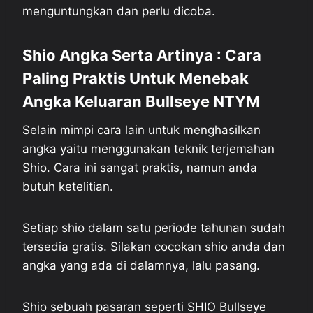
menguntungkan dan perlu dicoba.
Shio Angka Serta Artinya : Cara
Paling Praktis Untuk Menebak
Angka Keluaran Bullseye NTYM
Selain mimpi cara lain untuk menghasilkan
angka yaitu menggunakan teknik terjemahan
Shio. Cara ini sangat praktis, namun anda
butuh ketelitian.
Setiap shio dalam satu periode tahunan sudah
tersedia gratis. Silakan cocokan shio anda dan
angka yang ada di dalamnya, lalu pasang.
Shio sebuah pasaran seperti SHIO Bullseye