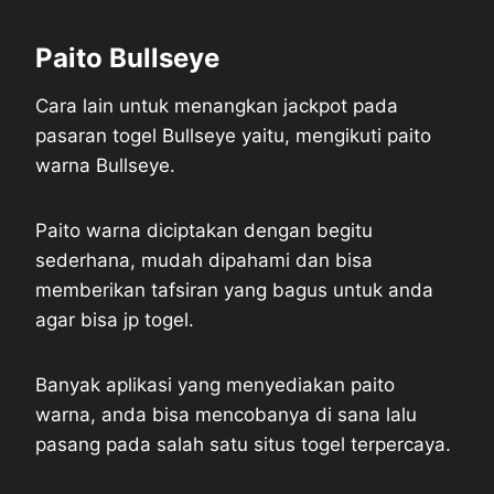
Paito Bullseye
Cara lain untuk menangkan jackpot pada
pasaran togel Bullseye yaitu, mengikuti paito
warna Bullseye.
Paito warna diciptakan dengan begitu
sederhana, mudah dipahami dan bisa
memberikan tafsiran yang bagus untuk anda
agar bisa jp togel.
Banyak aplikasi yang menyediakan paito
warna, anda bisa mencobanya di sana lalu
pasang pada salah satu situs togel terpercaya.