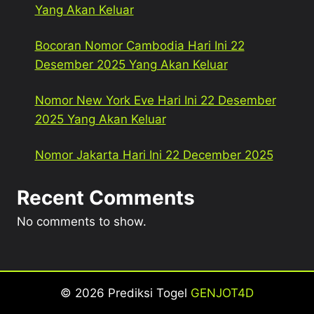
Yang Akan Keluar
Bocoran Nomor Cambodia Hari Ini 22
Desember 2025 Yang Akan Keluar
Nomor New York Eve Hari Ini 22 Desember
2025 Yang Akan Keluar
Nomor Jakarta Hari Ini 22 December 2025
Recent Comments
No comments to show.
© 2026 Prediksi Togel
GENJOT4D