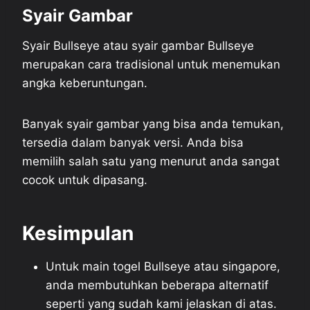
Syair Gambar
Syair Bullseye atau syair gambar Bullseye
merupakan cara tradisional untuk menemukan
angka keberuntungan.
Banyak syair gambar yang bisa anda temukan,
tersedia dalam banyak versi. Anda bisa
memilih salah satu yang menurut anda sangat
cocok untuk dipasang.
Kesimpulan
Untuk main togel Bullseye atau singapore,
anda membutuhkan beberapa alternatif
seperti yang sudah kami jelaskan di atas.