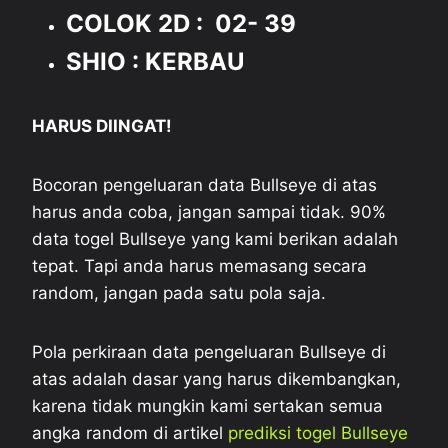
COLOK 2D : 02- 39
SHIO : KERBAU
HARUS DIINGAT!
Bocoran pengeluaran data Bullseye di atas
harus anda coba, jangan sampai tidak. 90%
data togel Bullseye yang kami berikan adalah
tepat. Tapi anda harus memasang secara
random, jangan pada satu pola saja.
Pola perkiraan data pengeluaran Bullseye di
atas adalah dasar yang harus dikembangkan,
karena tidak mungkin kami sertakan semua
angka random di artikel
prediksi togel Bullseye