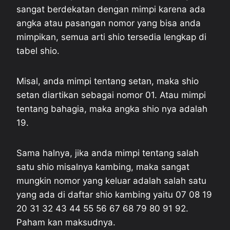
sangat berdekatan dengan mimpi karena ada
angka atau pasangan nomor yang bisa anda
mimpikan, semua arti shio tersedia lengkap di
tabel shio.
Misal, anda mimpi tentang setan, maka shio
setan diartikan sebagai nomor 01. Atau mimpi
tentang bahagia, maka angka shio nya adalah
19.
Sama halnya, jika anda mimpi tentang salah
satu shio misalnya kambing, maka sangat
mungkin nomor yang keluar adalah salah satu
yang ada di daftar shio kambing yaitu 07 08 19
20 31 32 43 44 55 56 67 68 79 80 91 92.
Paham kan maksudnya.