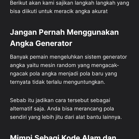
Berikut akan kami sajikan langkah langkah yang
bisa diikuti untuk meracik angka akurat
Jangan Pernah Menggunakan
Angka Generator
Banyak pemain mengeluhkan sistem generator
angka yaitu mesin random yang mengacak-
ngacak pola angka menjadi pola baru yang
ternyata tidak terlalu menguntungkan.
Sebab itu jadikan cara tersebut sebagai
alternatif saja. Anda bisa merancang pola
sendiri yang lebih jitu dari alat bantu lainnya.
Mimpi Sebagi Kode Alam dan