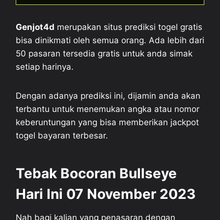
Genjot4d
merupakan situs prediksi togel gratis
bisa dinikmati oleh semua orang. Ada lebih dari
50 pasaran tersedia gratis untuk anda simak
setiap harinya.
Dengan adanya prediksi ini, dijamin anda akan
terbantu untuk menemukan angka atau nomor
keberuntungan yang bisa memberikan jackpot
togel bayaran terbesar.
Tebak Bocoran Bullseye
Hari Ini 07 November 2023
Nah bagi kalian yang penasaran dengan