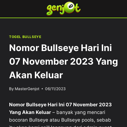
Skip
to
content
TOGEL BULLSEYE
Nomor Bullseye Hari Ini
07 November 2023 Yang
Akan Keluar
By
MasterGenjot
06/11/2023
Nomor Bullseye Hari Ini 07 November 2023
Yang Akan Keluar
– banyak yang mencari
bocoran Bullseye atau Bullseye pools, sebab