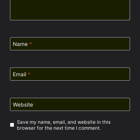
Name
*
Email
*
Website
Save my name, email, and website in this
browser for the next time I comment.