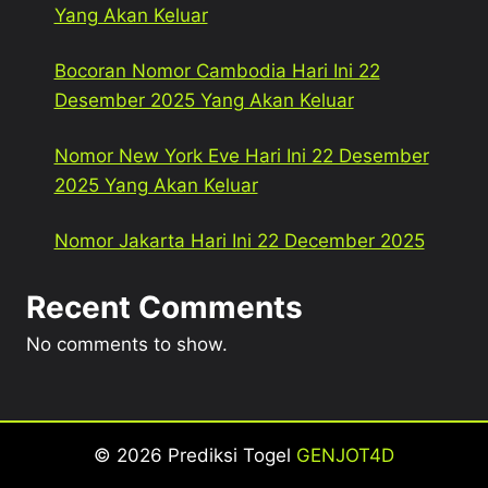
Yang Akan Keluar
Bocoran Nomor Cambodia Hari Ini 22
Desember 2025 Yang Akan Keluar
Nomor New York Eve Hari Ini 22 Desember
2025 Yang Akan Keluar
Nomor Jakarta Hari Ini 22 December 2025
Recent Comments
No comments to show.
© 2026 Prediksi Togel
GENJOT4D