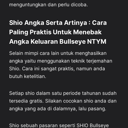
menguntungkan dan perlu dicoba.
Shio Angka Serta Artinya : Cara
Paling Praktis Untuk Menebak
Angka Keluaran Bullseye NTYM
Selain mimpi cara lain untuk menghasilkan
angka yaitu menggunakan teknik terjemahan
Shio. Cara ini sangat praktis, namun anda
butuh ketelitian.
Setiap shio dalam satu periode tahunan sudah
tersedia gratis. Silakan cocokan shio anda dan
angka yang ada di dalamnya, lalu pasang.
Shio sebuah pasaran seperti SHIO Bullseye