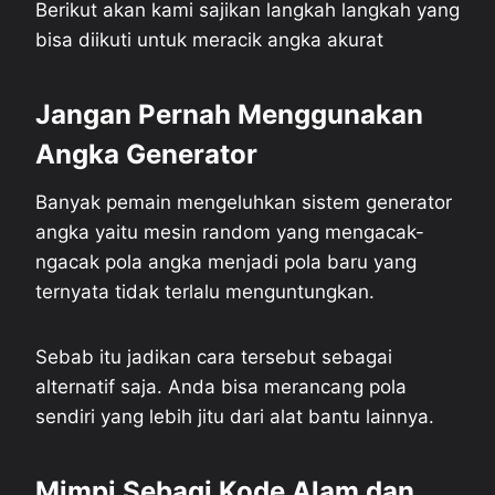
Berikut akan kami sajikan langkah langkah yang
bisa diikuti untuk meracik angka akurat
Jangan Pernah Menggunakan
Angka Generator
Banyak pemain mengeluhkan sistem generator
angka yaitu mesin random yang mengacak-
ngacak pola angka menjadi pola baru yang
ternyata tidak terlalu menguntungkan.
Sebab itu jadikan cara tersebut sebagai
alternatif saja. Anda bisa merancang pola
sendiri yang lebih jitu dari alat bantu lainnya.
Mimpi Sebagi Kode Alam dan