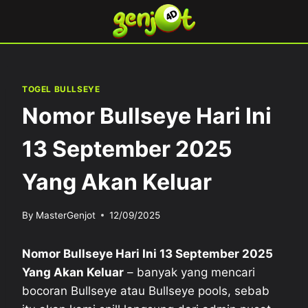
Skip
to
content
TOGEL BULLSEYE
Nomor Bullseye Hari Ini
13 September 2025
Yang Akan Keluar
By
MasterGenjot
12/09/2025
Nomor Bullseye Hari Ini 13 September 2025
Yang Akan Keluar
– banyak yang mencari
bocoran Bullseye atau Bullseye pools, sebab