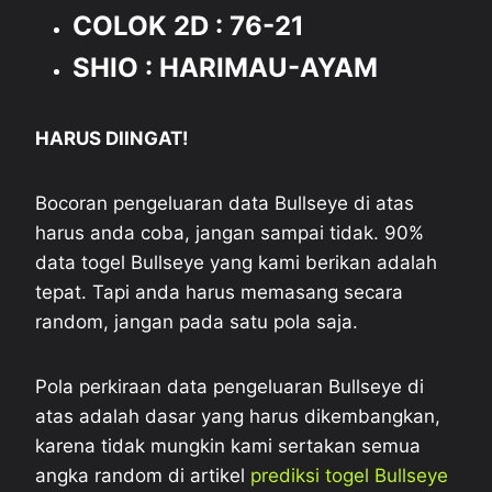
COLOK 2D : 76-21
SHIO : HARIMAU-AYAM
HARUS DIINGAT!
Bocoran pengeluaran data Bullseye di atas
harus anda coba, jangan sampai tidak. 90%
data togel Bullseye yang kami berikan adalah
tepat. Tapi anda harus memasang secara
random, jangan pada satu pola saja.
Pola perkiraan data pengeluaran Bullseye di
atas adalah dasar yang harus dikembangkan,
karena tidak mungkin kami sertakan semua
angka random di artikel
prediksi togel Bullseye