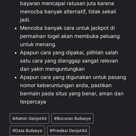
bayaran mencapai ratusan juta karena
menocba banyak alternatif, tidak sekali
jadi.
Mencoba banyak cara untuk jackpot di
permainan togel akan membuka peluang
untuk menang.
Apapun cara yang dipakai, pilihlah salah
satu cara yang dianggap sangat relevan
dan yakin menguntungkan
Apapun cara yang digunakan untuk pasang
nomor keberuntungan anda, pastikan
bermain pada situs yang benar, aman dan
terpercaya
Post
#
Admin Genjot4d
#
Bocoran Bullseye
Tags:
#
Data Bullseye
#
Prediksi Genjot4d