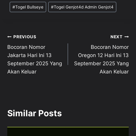
#
Togel Bullseye
#
Togel Genjot4d Admin Genjot4
Post
PREVIOUS
NEXT
Bocoran Nomor
Bocoran Nomor
navigation
Jakarta Hari Ini 13
Oregon 12 Hari Ini 13
September 2025 Yang
September 2025 Yang
Akan Keluar
Akan Keluar
Similar Posts