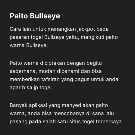
Paito Bullseye
Cara lain untuk menangkan jackpot pada
pasaran togel Bullseye yaitu, mengikuti paito
warna Bullseye.
Paito warna diciptakan dengan begitu
sederhana, mudah dipahami dan bisa
memberikan tafsiran yang bagus untuk anda
agar bisa jp togel.
Banyak aplikasi yang menyediakan paito
warna, anda bisa mencobanya di sana lalu
pasang pada salah satu situs togel terpercaya.