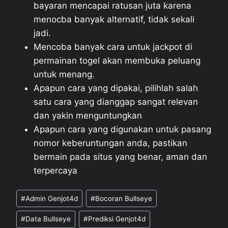
bayaran mencapai ratusan juta karena
menocba banyak alternatif, tidak sekali
jadi.
Mencoba banyak cara untuk jackpot di
permainan togel akan membuka peluang
untuk menang.
Apapun cara yang dipakai, pilihlah salah
satu cara yang dianggap sangat relevan
dan yakin menguntungkan
Apapun cara yang digunakan untuk pasang
nomor keberuntungan anda, pastikan
bermain pada situs yang benar, aman dan
terpercaya
Post
#
Admin Genjot4d
#
Bocoran Bullseye
Tags:
#
Data Bullseye
#
Prediksi Genjot4d