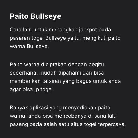
Paito Bullseye
Cara lain untuk menangkan jackpot pada
pasaran togel Bullseye yaitu, mengikuti paito
warna Bullseye.
Paito warna diciptakan dengan begitu
sederhana, mudah dipahami dan bisa
memberikan tafsiran yang bagus untuk anda
agar bisa jp togel.
Banyak aplikasi yang menyediakan paito
warna, anda bisa mencobanya di sana lalu
pasang pada salah satu situs togel terpercaya.