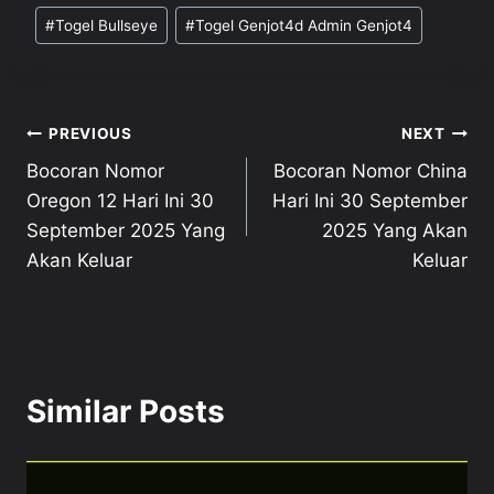
#
Togel Bullseye
#
Togel Genjot4d Admin Genjot4
Post
PREVIOUS
NEXT
Bocoran Nomor
Bocoran Nomor China
navigation
Oregon 12 Hari Ini 30
Hari Ini 30 September
September 2025 Yang
2025 Yang Akan
Akan Keluar
Keluar
Similar Posts