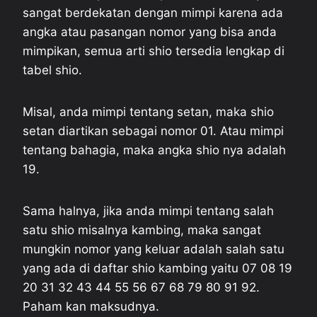
sangat berdekatan dengan mimpi karena ada
angka atau pasangan nomor yang bisa anda
mimpikan, semua arti shio tersedia lengkap di
tabel shio.
Misal, anda mimpi tentang setan, maka shio
setan diartikan sebagai nomor 01. Atau mimpi
tentang bahagia, maka angka shio nya adalah
19.
Sama halnya, jika anda mimpi tentang salah
satu shio misalnya kambing, maka sangat
mungkin nomor yang keluar adalah salah satu
yang ada di daftar shio kambing yaitu 07 08 19
20 31 32 43 44 55 56 67 68 79 80 91 92.
Paham kan maksudnya.