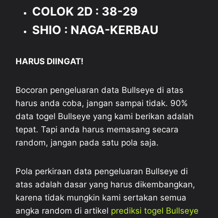
COLOK 2D : 38-29
SHIO : NAGA-KERBAU
HARUS DIINGAT!
Bocoran pengeluaran data Bullseye di atas
harus anda coba, jangan sampai tidak. 90%
data togel Bullseye yang kami berikan adalah
tepat. Tapi anda harus memasang secara
random, jangan pada satu pola saja.
Pola perkiraan data pengeluaran Bullseye di
atas adalah dasar yang harus dikembangkan,
karena tidak mungkin kami sertakan semua
angka random di artikel
prediksi togel Bullseye