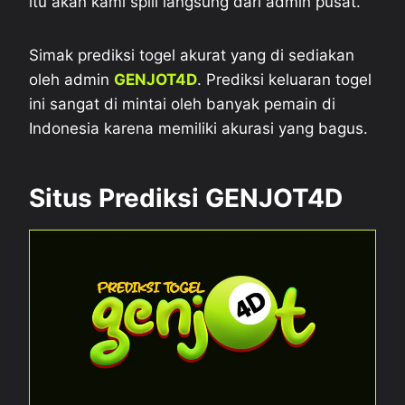
itu akan kami spill langsung dari admin pusat.
Simak prediksi togel akurat yang di sediakan
oleh admin
GENJOT4D
. Prediksi keluaran togel
ini sangat di mintai oleh banyak pemain di
Indonesia karena memiliki akurasi yang bagus.
Situs Prediksi GENJOT4D