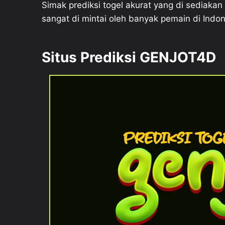
Simak prediksi togel akurat yang di sediaka
sangat di mintai oleh banyak pemain di Indon
Situs Prediksi GENJOT4D