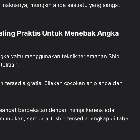
i maknanya, mungkin anda sesuatu yang sangat
Paling Praktis Untuk Menebak Angka
ngka yaitu menggunakan teknik terjemahan Shio.
elitian.
h tersedia gratis. Silakan cocokan shio anda dan
a sangat berdekatan dengan mimpi karena ada
mpikan, semua arti shio tersedia lengkap di tabel