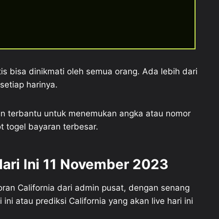
is bisa dinikmati oleh semua orang. Ada lebih dari
setiap harinya.
kan terbantu untuk menemukan angka atau nomor
 togel bayaran terbesar.
Hari Ini 11 November 2023
ran California dari admin pusat, dengan senang
ini atau prediksi California yang akan live hari ini