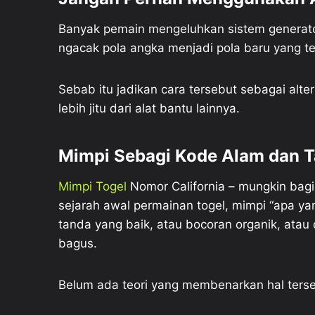
Banyak pemain mengeluhkan sistem generat
ngacak pola angka menjadi pola baru yang te
Sebab itu jadikan cara tersebut sebagai alte
lebih jitu dari alat bantu lainnya.
Mimpi Sebagi Kode Alam dan 
Mimpi Togel
Nomor California – mungkin bagi
sejarah awal permainan togel, mimpi “apa yan
tanda yang baik, atau bocoran organik, ata
bagus.
Belum ada teori yang membenarkan hal terseb