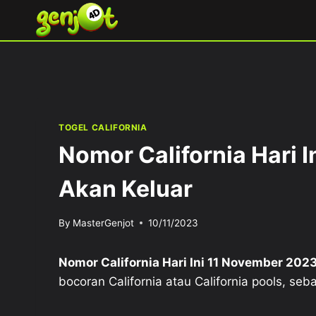
Skip
to
content
TOGEL CALIFORNIA
Nomor California Hari 
Akan Keluar
By
MasterGenjot
10/11/2023
Nomor California Hari Ini 11 November 202
bocoran California atau California pools, seb