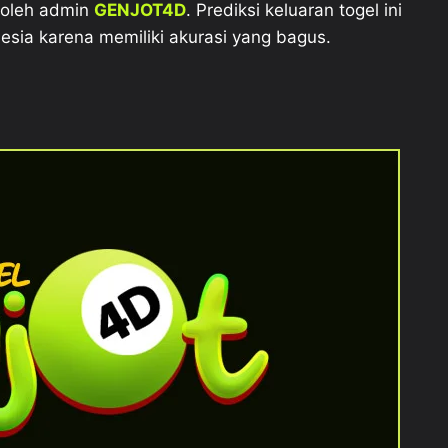
n oleh admin
GENJOT4D
. Prediksi keluaran togel ini
esia karena memiliki akurasi yang bagus.