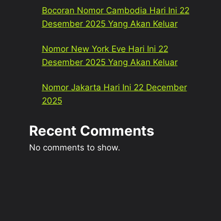
Bocoran Nomor Cambodia Hari Ini 22
Desember 2025 Yang Akan Keluar
Nomor New York Eve Hari Ini 22
Desember 2025 Yang Akan Keluar
Nomor Jakarta Hari Ini 22 December
2025
Recent Comments
No comments to show.