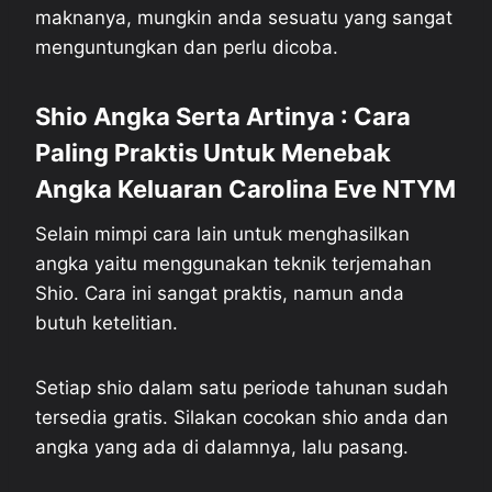
maknanya, mungkin anda sesuatu yang sangat
menguntungkan dan perlu dicoba.
Shio Angka Serta Artinya : Cara
Paling Praktis Untuk Menebak
Angka Keluaran Carolina Eve NTYM
Selain mimpi cara lain untuk menghasilkan
angka yaitu menggunakan teknik terjemahan
Shio. Cara ini sangat praktis, namun anda
butuh ketelitian.
Setiap shio dalam satu periode tahunan sudah
tersedia gratis. Silakan cocokan shio anda dan
angka yang ada di dalamnya, lalu pasang.