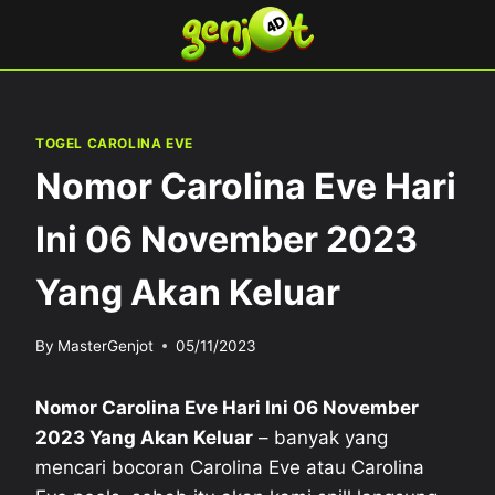
Skip
to
content
TOGEL CAROLINA EVE
Nomor Carolina Eve Hari
Ini 06 November 2023
Yang Akan Keluar
By
MasterGenjot
05/11/2023
Nomor Carolina Eve Hari Ini 06 November
2023 Yang Akan Keluar
– banyak yang
mencari bocoran Carolina Eve atau Carolina