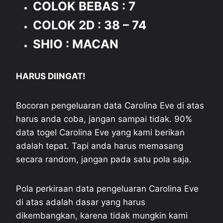
COLOK BEBAS : 7
COLOK 2D : 38 – 74
SHIO : MACAN
HARUS DIINGAT!
Bocoran pengeluaran data Carolina Eve di atas
harus anda coba, jangan sampai tidak. 90%
data togel Carolina Eve yang kami berikan
adalah tepat. Tapi anda harus memasang
secara random, jangan pada satu pola saja.
Pola perkiraan data pengeluaran Carolina Eve
di atas adalah dasar yang harus
dikembangkan, karena tidak mungkin kami