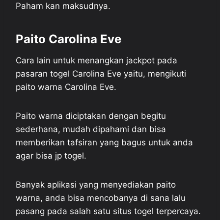
Paham kan maksudnya.
Paito Carolina Eve
Cara lain untuk menangkan jackpot pada
pasaran togel Carolina Eve yaitu, mengikuti
paito warna Carolina Eve.
Paito warna diciptakan dengan begitu
sederhana, mudah dipahami dan bisa
memberikan tafsiran yang bagus untuk anda
agar bisa jp togel.
Banyak aplikasi yang menyediakan paito
warna, anda bisa mencobanya di sana lalu
pasang pada salah satu situs togel terpercaya.