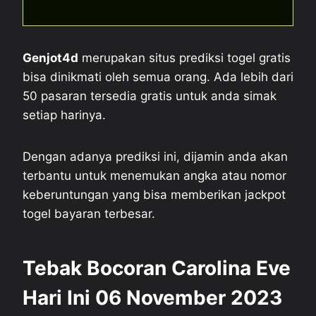
Genjot4d
merupakan situs prediksi togel gratis
bisa dinikmati oleh semua orang. Ada lebih dari
50 pasaran tersedia gratis untuk anda simak
setiap harinya.
Dengan adanya prediksi ini, dijamin anda akan
terbantu untuk menemukan angka atau nomor
keberuntungan yang bisa memberikan jackpot
togel bayaran terbesar.
Tebak Bocoran Carolina Eve
Hari Ini 06 November 2023