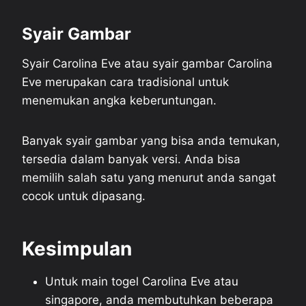
Syair Gambar
Syair Carolina Eve atau syair gambar Carolina
Eve merupakan cara tradisional untuk
menemukan angka keberuntungan.
Banyak syair gambar yang bisa anda temukan,
tersedia dalam banyak versi. Anda bisa
memilih salah satu yang menurut anda sangat
cocok untuk dipasang.
Kesimpulan
Untuk main togel Carolina Eve atau
singapore, anda membutuhkan beberapa