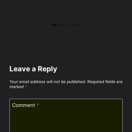
Leave a Reply
Your email address will not be published.
Required fields are
marked
*
Comment
*