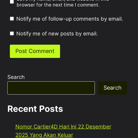
browser for the next time I comment.
Notify me of follow-up comments by email.
Notify me of new posts by email.
Search
Search
Recent Posts
Nomor Cartier4D Hari Ini 22 Desember
2025 Yang Akan Keluar