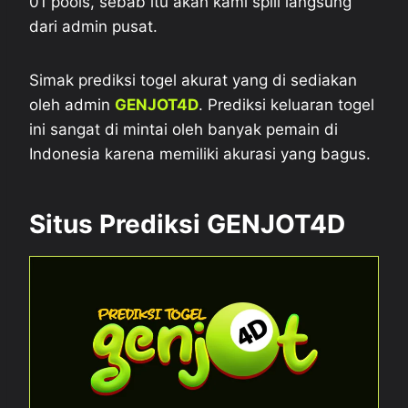
01 pools, sebab itu akan kami spill langsung
dari admin pusat.
Simak prediksi togel akurat yang di sediakan
oleh admin
GENJOT4D
. Prediksi keluaran togel
ini sangat di mintai oleh banyak pemain di
Indonesia karena memiliki akurasi yang bagus.
Situs Prediksi GENJOT4D