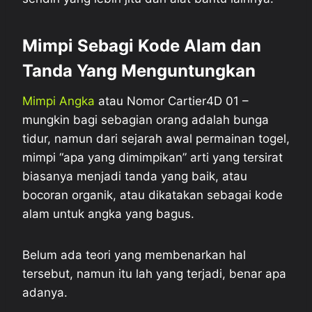
Mimpi Sebagi Kode Alam dan
Tanda Yang Menguntungkan
Mimpi Angka
atau Nomor Cartier4D 01 –
mungkin bagi sebagian orang adalah bunga
tidur, namun dari sejarah awal permainan togel,
mimpi “apa yang dimimpikan” arti yang tersirat
biasanya menjadi tanda yang baik, atau
bocoran organik, atau dikatakan sebagai kode
alam untuk angka yang bagus.
Belum ada teori yang membenarkan hal
tersebut, namun itu lah yang terjadi, benar apa
adanya.