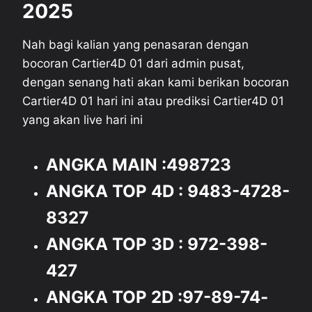
2025
Nah bagi kalian yang penasaran dengan
bocoran Cartier4D 01 dari admin pusat,
dengan senang hati akan kami berikan bocoran
Cartier4D 01 hari ini atau prediksi Cartier4D 01
yang akan live hari ini
ANGKA MAIN :498723
ANGKA TOP 4D : 9483-4728-
8327
ANGKA TOP 3D : 972-398-
427
ANGKA TOP 2D :97-89
-74
-