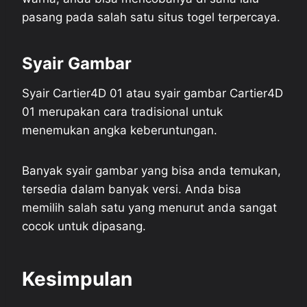
pasang pada salah satu situs togel terpercaya.
Syair Gambar
Syair Cartier4D 01 atau syair gambar Cartier4D
01 merupakan cara tradisional untuk
menemukan angka keberuntungan.
Banyak syair gambar yang bisa anda temukan,
tersedia dalam banyak versi. Anda bisa
memilih salah satu yang menurut anda sangat
cocok untuk dipasang.
Kesimpulan