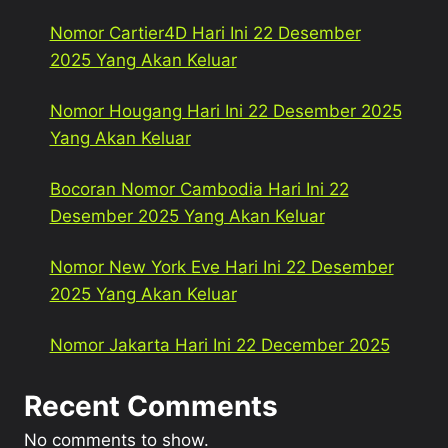
Nomor Cartier4D Hari Ini 22 Desember
2025 Yang Akan Keluar
Nomor Hougang Hari Ini 22 Desember 2025
Yang Akan Keluar
Bocoran Nomor Cambodia Hari Ini 22
Desember 2025 Yang Akan Keluar
Nomor New York Eve Hari Ini 22 Desember
2025 Yang Akan Keluar
Nomor Jakarta Hari Ini 22 December 2025
Recent Comments
No comments to show.