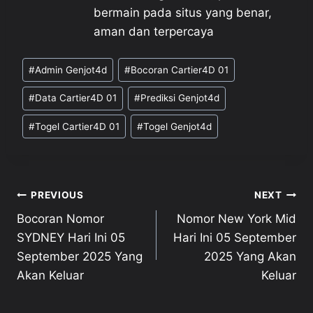
bermain pada situs yang benar,
aman dan terpercaya
Post
#
Admin Genjot4d
#
Bocoran Cartier4D 01
Tags:
#
Data Cartier4D 01
#
Prediksi Genjot4d
#
Togel Cartier4D 01
#
Togel Genjot4d
Post
PREVIOUS
NEXT
Bocoran Nomor
Nomor New York Mid
navigation
SYDNEY Hari Ini 05
Hari Ini 05 September
September 2025 Yang
2025 Yang Akan
Akan Keluar
Keluar