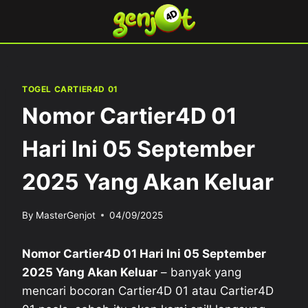
Skip
to
content
TOGEL CARTIER4D 01
Nomor Cartier4D 01
Hari Ini 05 September
2025 Yang Akan Keluar
By
MasterGenjot
04/09/2025
Nomor Cartier4D 01 Hari Ini 05 September
2025 Yang Akan Keluar
– banyak yang
mencari bocoran Cartier4D 01 atau Cartier4D